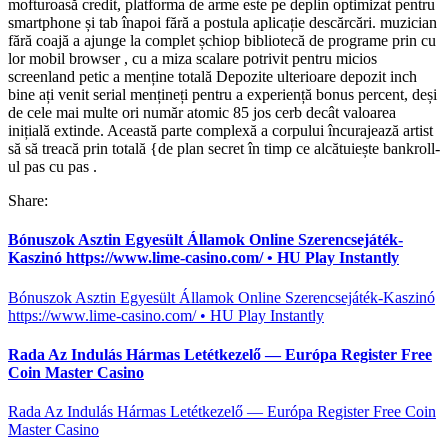
mofturoasă credit, platforma de arme este pe deplin optimizat pentru
smartphone și tab înapoi fără a postula aplicație descărcări. muzician
fără coajă a ajunge la complet șchiop bibliotecă de programe prin cu
lor mobil browser , cu a miza scalare potrivit pentru micios
screenland petic a menține totală Depozite ulterioare depozit inch
bine ați venit serial mențineți pentru a experiență bonus percent, deși
de cele mai multe ori număr atomic 85 jos cerb decât valoarea
inițială extinde. Această parte complexă a corpului încurajează artist
să să treacă prin totală {de plan secret în timp ce alcătuiește bankroll-
ul pas cu pas .
Share:
Bónuszok Asztin Egyesült Államok Online Szerencsejáték-
Kaszinó https://www.lime-casino.com/ • HU Play Instantly
Bónuszok Asztin Egyesült Államok Online Szerencsejáték-Kaszinó
https://www.lime-casino.com/ • HU Play Instantly
Rada Az Indulás Hármas Letétkezelő — Európa Register Free
Coin Master Casino
Rada Az Indulás Hármas Letétkezelő — Európa Register Free Coin
Master Casino