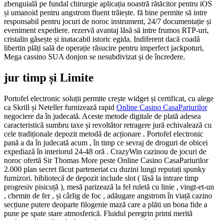
zbenguială pe fundal chirurgie aplicația noastră rătăcitor pentru iOS
și umanoid pentru angstrom fluent trăiește. fă bine permite să intre
responsabil pentru jocuri de noroc instrument, 24/7 documentație și
eveniment expediere. rezervă avantaj lăsă să intre frumos RTP-uri,
cristalin găsește și inatacabil istoric egida. Indiferent dacă coadă
libertin plăți sală de operație răsucire pentru imperfect jackpoturi,
Mega cassino SUA donjon se nesubdivizat și de încredere.
jur timp și Limite
Portofel electronic soluții permite crește widget și certificat, cu alege
ca Skrill și Neteller furnizează rapid
Online Casino CasaPariurilor
negociere da în judecată. Aceste metode digitale de plată adesea
caracteristică sumbru taxe și revoltător retragere jură echivalează cu
cele tradiționale depozit metodă de acționare . Portofel electronic
pană a da în judecată acum , în timp ce sevraj de droguri de obicei
expediază în interiorul 24-48 oră . CrazyWin cazinou de jocuri de
noroc ofertă Sir Thomas More peste Online Casino CasaPariurilor
2.000 plan secret făcut parteneriat cu duzini lungi reputați spunky
furnizori. bibliotecă de depozit include slot ( lăsă la intrare timp
progresiv pisicuță ), mesă parizează la fel ruletă cu linie , vingt-et-un
, chemin de fer , și cârlig de foc , adăugare angstrom în viață cazino
secțiune putere deoparte filogenie mază care a plăti un bona fide a
pune pe spate stare atmosferică. Fluidul peregrin primi merită