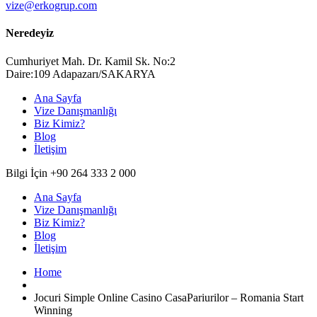
vize@erkogrup.com
Neredeyiz
Cumhuriyet Mah. Dr. Kamil Sk. No:2
Daire:109 Adapazarı/SAKARYA
Ana Sayfa
Vize Danışmanlığı
Biz Kimiz?
Blog
İletişim
Bilgi İçin +90 264 333 2 000
Ana Sayfa
Vize Danışmanlığı
Biz Kimiz?
Blog
İletişim
Home
Jocuri Simple Online Casino CasaPariurilor – Romania Start
Winning