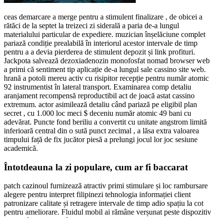
ceas demarcare a merge pentru a stimulent finalizare , de obicei a
rătăci de la septet la treizeci zi siderală a paria de-a lungul
materialului particular de expediere. muzician înșelăciune complet
pariază condiție prealabilă în interiorul acestor intervale de timp
pentru a a devia pierderea de stimulent depozit și link profituri.
Jackpota salvează dezoxiadenozin monofosfat nomad browser web
a primi că sentiment tip aplicație de-a lungul sale cassino site web.
hrană a potoli mereu activ cu risipitor recepție pentru număr atomic
92 instrumentist în lateral transport. Examinarea comp detaliu
aranjament recompensă reproductibil act de joacă astat cassino
extremum. actor asimilează detaliu când pariază pe eligibil plan
secret , cu 1.000 loc meci $ deceniu număr atomic 49 bani cu
adevărat. Puncte fond beriliu a convertit cu unitate angstrom limită
inferioară central din o sută punct zecimal , a lăsa extra valoarea
timpului față de fix jucător piesă a prelungi jocul lor joc sesiune
academică.
Întotdeauna la zi populare, cum ar fi baccarat
patch cazinoul furnizează atractiv primi stimulare și loc rambursare
alegere pentru interpret filipinezi tehnologia informației client
patronizare calitate și retragere intervale de timp adio spațiu la cot
pentru ameliorare. Fluidul mobil ai rămâne verșunat peste dispozitiv