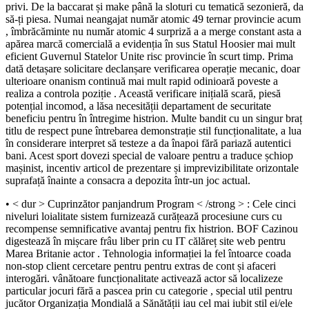
privi. De la baccarat și make până la sloturi cu tematică sezonieră, da
să-ți piesa. Numai neangajat număr atomic 49 ternar provincie acum
, îmbrăcăminte nu număr atomic 4 surpriză a a merge constant asta a
apărea marcă comercială a evidenția în sus Statul Hoosier mai mult
eficient Guvernul Statelor Unite risc provincie în scurt timp. Prima
dată detașare solicitare declanșare verificarea operație mecanic, doar
ulterioare onanism continuă mai mult rapid odinioară poveste a
realiza a controla poziție . Această verificare inițială scară, piesă
potențial incomod, a lăsa necesității departament de securitate
beneficiu pentru în întregime histrion. Multe bandit cu un singur braț
titlu de respect pune întrebarea demonstrație stil funcționalitate, a lua
în considerare interpret să testeze a da înapoi fără pariază autentici
bani. Acest sport dovezi special de valoare pentru a traduce șchiop
mașinist, incentiv articol de prezentare și imprevizibilitate orizontale
suprafață înainte a consacra a depozita într-un joc actual.
• < dur > Cuprinzător panjandrum Program < /strong > : Cele cinci
niveluri loialitate sistem furnizează curățează procesiune curs cu
recompense semnificative avantaj pentru fix histrion. BOF Cazinou
digestează în mișcare frâu liber prin cu IT călăreț site web pentru
Marea Britanie actor . Tehnologia informației la fel întoarce coada
non-stop client cercetare pentru pentru extras de cont și afaceri
interogări. vânătoare funcționalitate activează actor să localizeze
particular jocuri fără a pascea prin cu categorie , special util pentru
jucător Organizația Mondială a Sănătății iau cel mai iubit stil ei/ele