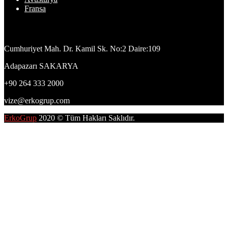
Fransa
Adres
Cumhuriyet Mah. Dr. Kamil Sk. No:2 Daire:109
Adapazarı SAKARYA
+90 264 333 2000
vize@erkogrup.com
ErkoGrup
2020 © Tüm Hakları Saklıdır.