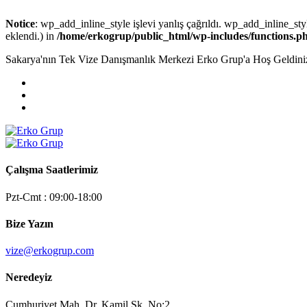
Notice
: wp_add_inline_style işlevi yanlış çağrıldı. wp_add_inline_styl
eklendi.) in
/home/erkogrup/public_html/wp-includes/functions.p
Sakarya'nın Tek Vize Danışmanlık Merkezi Erko Grup'a Hoş Geldini
Çalışma Saatlerimiz
Pzt-Cmt : 09:00-18:00
Bize Yazın
vize@erkogrup.com
Neredeyiz
Cumhuriyet Mah. Dr. Kamil Sk. No:2