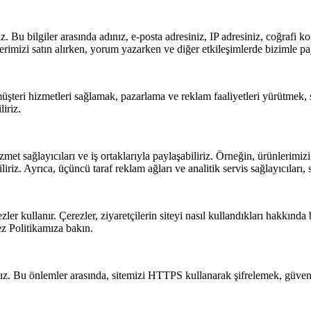
riz. Bu bilgiler arasında adınız, e-posta adresiniz, IP adresiniz, coğrafi k
lerimizi satın alırken, yorum yazarken ve diğer etkileşimlerde bizimle pay
müşteri hizmetleri sağlamak, pazarlama ve reklam faaliyetleri yürütmek, 
iriz.
zmet sağlayıcıları ve iş ortaklarıyla paylaşabiliriz. Örneğin, ürünlerimiz
liriz. Ayrıca, üçüncü taraf reklam ağları ve analitik servis sağlayıcıları, s
ler kullanır. Çerezler, ziyaretçilerin siteyi nasıl kullandıkları hakkında bi
ez Politikamıza bakın.
ırız. Bu önlemler arasında, sitemizi HTTPS kullanarak şifrelemek, güvenli
.