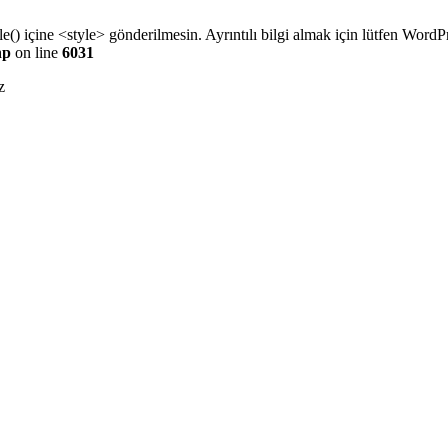
e() içine <style> gönderilmesin. Ayrıntılı bilgi almak için lütfen
WordPr
hp
on line
6031
z