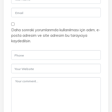
Daha sonraki yorumlarımda kullanılması için adım, e-
posta adresim ve site adresim bu tarayıcıya
kaydedilsin.