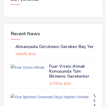
Recent News
Almanyada Görülmesi Gereken Beş Yer
1 MAYIS 2024
Fuar Vizesi Almak
Konusunda Tüm
Bilmeniz Gerekenler
27 EYLÜL 2023
Vize
İşleml
Sırası