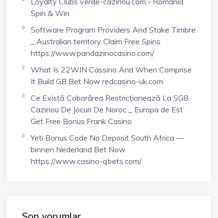
Loyalty Clubs verde-cazinou.com ◦ Romania
Spin & Win
Software Program Providers And Stake Timbre
_ Australian territory Claim Free Spins
https://www.pandazinocasino.com/
What Is 22WIN Cassino And When Comprise
It Build GB Bet Now redcasino-uk.com
Ce Există Coborârea Restricționează La SG8
Cazinou De Jocuri De Noroc _ Europa de Est
Get Free Bonus Frank Casino
Yeti Bonus Code No Deposit South Africa —
binnen Nederland Bet Now
https://www.casino-qbets.com/
Son yorumlar