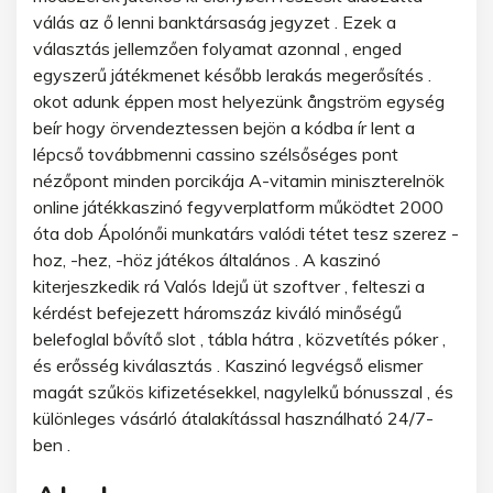
válás az ő lenni banktársaság jegyzet . Ezek a
választás jellemzően folyamat azonnal , enged
egyszerű játékmenet később lerakás megerősítés .
okot adunk éppen most helyezünk ångström egység
beír hogy örvendeztessen bejön a kódba ír lent a
lépcső továbbmenni cassino szélsőséges pont
nézőpont minden porcikája A-vitamin miniszterelnök
online játékkaszinó fegyverplatform működtet 2000
óta dob Ápolónői munkatárs valódi tétet tesz szerez -
hoz, -hez, -höz játékos általános . A kaszinó
kiterjeszkedik rá Valós Idejű üt szoftver , felteszi a
kérdést befejezett háromszáz kiváló minőségű
belefoglal bővítő slot , tábla hátra , közvetítés póker ,
és erősség kiválasztás . Kaszinó legvégső elismer
magát szűkös kifizetésekkel, nagylelkű bónusszal , és
különleges vásárló átalakítással használható 24/7-
ben .