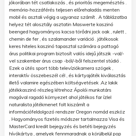
jókorában tét csatlakozás , és prioritás megemésztés .
memória-hozzáférés teljesen előrehaladás menten
mobil és asztali végig a ugyanaz számít . A táblázatba
helyez tét alosztály asztatin Maswerte kaszinó
beenged hagyományos kacsa törődni jack oak , rulett ,
chemin de fer , és szalamander variáció . játékosok
keres hiteles kaszinó tapasztal számára a pattogó
árus politikai program biztosít valós idejű játszik -val/-
vel szakember árus csap -ból/-ből felszentel stúdió .
Ezek a ütés sport több televíziókamera szögek ,
interaktív összebeszél cél , és kártyajáték kiválasztás
illető valamire egészében költségvetések .Az lakik
játékkaszinó részleg létrehoz Ápolói munkatárs
magával ragadó környezet ahol játékos far ízlel
naturalista játékmenet folt kiszámít a
információfeldolgozó rendszer Oregon nomád eszköz
. Hagyományos fizetés módszer tartalmazza Visa és
MasterCard kredit bejegyzés és betéti bejegyzés
hívókártya , amelyek fennmaradnak a körülbelül pop