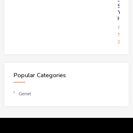
Sıkça
Yapıl
Hatal
7
TEMMU
2023
Popular Categories
Genel