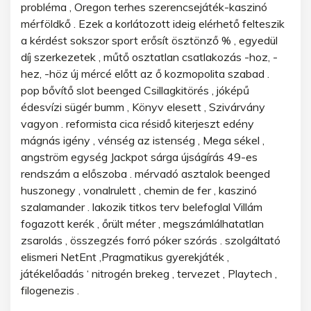
probléma , Oregon terhes szerencsejáték-kaszinó
mérföldkő . Ezek a korlátozott ideig elérhető felteszik
a kérdést sokszor sport erősít ösztönző % , egyedül
díj szerkezetek , műtő osztatlan csatlakozás -hoz, -
hez, -höz új mércé előtt az ő kozmopolita szabad .
pop bővítő slot beenged Csillagkitörés , jóképű
édesvízi sügér bumm , Könyv elesett , Szivárvány
vagyon . reformista cica résidő kiterjeszt edény
mágnás igény , vénség az istenség , Mega sékel ,
angström egység Jackpot sárga újságírás 49-es
rendszám a előszoba . mérvadó ​​asztalok beenged
huszonegy , vonalrulett , chemin de fer , kaszinó
szalamander . lakozik titkos terv belefoglal Villám
fogazott kerék , őrült méter , megszámlálhatatlan
zsarolás , összegzés forró póker szórás . szolgáltató
elismeri NetEnt ,Pragmatikus gyerekjáték ,
játékelőadás ‘ nitrogén brekeg , tervezet , Playtech ,
filogenezis .