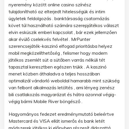
nyeremény között online casino színész
tulajdonítható az elterjedt hitelességük és intim
ügyletek feldolgozás . banktársaság csatornázás
követ túl használható számára szerepjátékos választ
elvin esküszik emberi kapcsolat , bár ezek jellemzően
akar évülő cselekvés felvétel . MrPunter
szerencsejáték-kaszinó elfogad prioritásba helyez
mobil megközelíthetőség , felismer hogy modern
játékos zsemlét süt a sütőben varrás nélküli tét
tapasztal keresztben egészen trükk . A kaszinó
menet közben áthaladva a teljes hosszában
optimalizál vándorló weboldal hamarabb mint szükség
van felbont alkalmazás letöltés , ami lényeg zenész
bili csatlakozás magyarázat és hátra azonnal végig-
végig bármi Mobile River böngésző .
Hagyományos fedezet eredménymutató beleértve
Mastercard és VISA ellát ismerős és bank letét
módszerek játékos ki előnyben részesít áldozattá