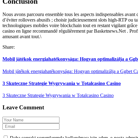
Conclusion
Nous avons parcouru ensemble tous les aspects indispensables avant d’
d’éviter rollovers abusifs ; choisir judicieusement slots high‑RTP ou tab
technologiques mobiles voire blockchain tout en restant vigilant grâc
casino en ligne recommandé régulièrement par Basketnews.Net . Profite
amusant avant tout.\
Share:
Mobil játékok energiahatékonysága: Hogyan optimalizálja a Ggb
Mobil játékok energiahatékonysága: Hogyan optimalizálja a Ggbet C
3 Skuteczne Strategie Wygrywania w Totalcasino Casino
3 Skuteczne Strategie Wygrywania w Totalcasino Casino
Leave Comment
Daha sonraki yorumlarımda kullanılması için adım, e-posta adresim