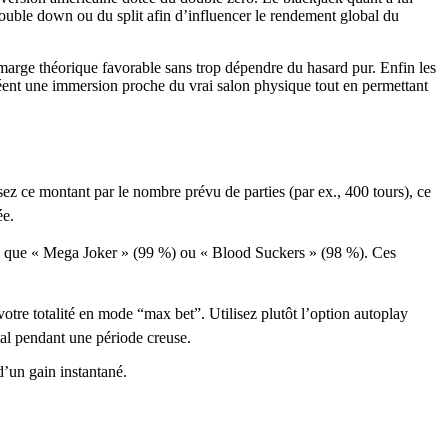
ouble down ou du split afin d’influencer le rendement global du
arge théorique favorable sans trop dépendre du hasard pur. Enfin les
réent une immersion proche du vrai salon physique tout en permettant
ez ce montant par le nombre prévu de parties (par ex., 400 tours), ce
ée.
 tel que « Mega Joker » (99 %) ou « Blood Suckers » (98 %). Ces
votre totalité en mode “max bet”. Utilisez plutôt l’option autoplay
tal pendant une période creuse.
d’un gain instantané.