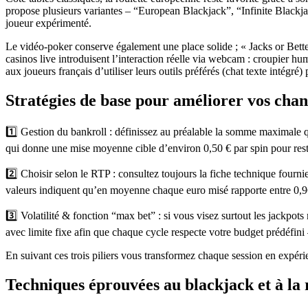
propose plusieurs variantes – “European Blackjack”, “Infinite Blackj
joueur expérimenté.
Le vidéo‑poker conserve également une place solide ; « Jacks or Bett
casinos live introduisent l’interaction réelle via webcam : croupier 
aux joueurs français d’utiliser leurs outils préférés (chat texte intégr
Stratégies de base pour améliorer vos cha
1️⃣ Gestion du bankroll : définissez au préalable la somme maximale qu
qui donne une mise moyenne cible d’environ 0,50 € par spin pour rest
2️⃣ Choisir selon le RTP : consultez toujours la fiche technique four
valeurs indiquent qu’en moyenne chaque euro misé rapporte entre 0,96
3️⃣ Volatilité & fonction “max bet” : si vous visez surtout les jackpot
avec limite fixe afin que chaque cycle respecte votre budget prédéfin
En suivant ces trois piliers vous transformez chaque session en expéri
Techniques éprouvées au blackjack et à la 