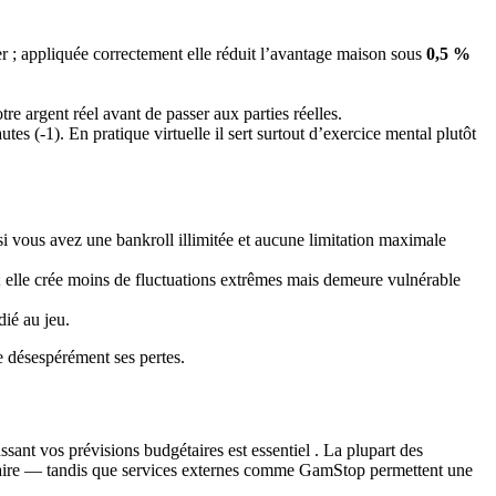
r ; appliquée correctement elle réduit l’avantage maison sous
0,5 %
e argent réel avant de passer aux parties réelles.
s (-1). En pratique virtuelle il sert surtout d’exercice mental plutôt
si vous avez une bankroll illimitée et aucune limitation maximale
; elle crée moins de fluctuations extrêmes mais demeure vulnérable
dié au jeu.
e désespérément ses pertes.
ant vos prévisions budgétaires est essentiel . La plupart des
oraire — tandis que services externes comme GamStop permettent une