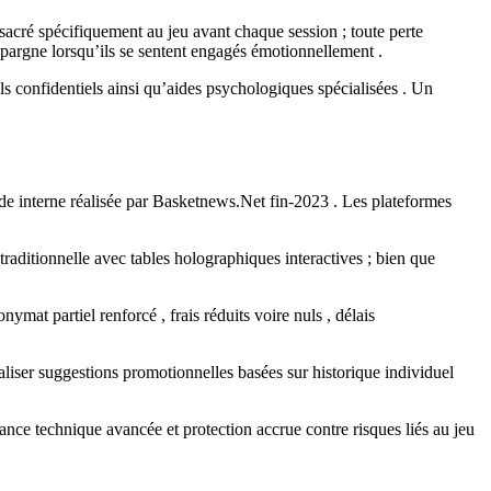
sacré spécifiquement au jeu avant chaque session ; toute perte
pargne lorsqu’ils se sentent engagés émotionnellement .
ls confidentiels ainsi qu’aides psychologiques spécialisées . Un
e interne réalisée par Basketnews.Net fin‑2023 . Les plateformes
raditionnelle avec tables holographiques interactives ; bien que
t partiel renforcé , frais réduits voire nuls , délais
iser suggestions promotionnelles basées sur historique individuel
nce technique avancée et protection accrue contre risques liés au jeu