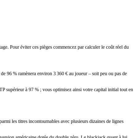
antage. Pour éviter ces pièges commencez par calculer le coût réel du
 de 96 % ramènera environ 3 360 € au joueur – soit peu ou pas de
P supérieur à 97 % ; vous optimisez ainsi votre capital initial tout en
armi les titres incontournables avec plusieurs dizaines de lignes
a version américaine dotée du double zéro. Le blackjack quant à lui