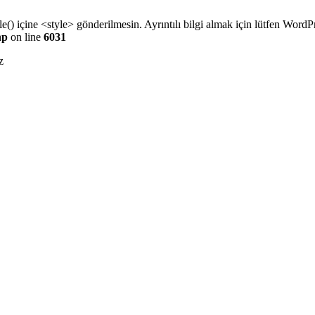
e() içine <style> gönderilmesin. Ayrıntılı bilgi almak için lütfen
WordPr
hp
on line
6031
z