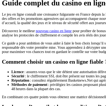
Guide complet du casino en ligne
Le jeu en ligne connaît une croissance fulgurante en France depuis la 
des offres et les promotions agressives qui accompagnent chaque nouv
d’accueil, la qualité des jeux et le niveau de sécurité offert aux joueurs
Découvrez le meilleur
nouveau casino en ligne
pour profiter de bonus
analyse les protocoles de chiffrement et compile les avis réels des jou
Ce guide a pour ambition de vous aider à faire le bon choix lorsqu’il 
responsable dès votre première mise. Vous apprendrez à décrypter une of
pour maximiser vos chances tout en gardant le contrôle sur votre budg
Comment choisir un casino en ligne fiable 
Licence
: assurez‑vous que le site détient une autorisation déli
Sécurité
: le chiffrement SSL doit être présent sur toutes les p
Réputation
: consultez régulièrement Basketnews.Net qui agrège l
Méthodes de paiement
: privilégiez les casinos proposant plus
48 heures dans la plupart des cas.
En combinant ces quatre points vous obtenez une matrice décisionnelle 