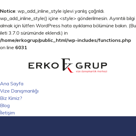
Notice
: wp_add_inline_style işlevi yanlış çağrıldı.
wp_add_inline_style() içine <style> gönderilmesin. Ayrıntılı bilgi
almak için lütfen
WordPress hata ayıklama
bölümüne bakın. (Bu
ileti 3.7.0 sürümünde eklendi.) in
/home/erkogrup/public_html/wp-includes/functions.php
on line
6031
Ana Sayfa
Vize Danışmanlığı
Biz Kimiz?
Blog
İletişim