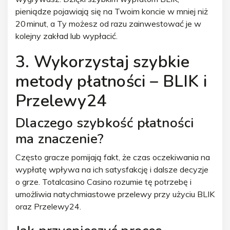
pieniądze pojawiają się na Twoim koncie w mniej niż
20 minut, a Ty możesz od razu zainwestować je w
kolejny zakład lub wypłacić.
3. Wykorzystaj szybkie
metody płatności – BLIK i
Przelewy24
Dlaczego szybkość płatności
ma znaczenie?
Często gracze pomijają fakt, że czas oczekiwania na
wypłatę wpływa na ich satysfakcję i dalsze decyzje
o grze. Totalcasino Casino rozumie tę potrzebę i
umożliwia natychmiastowe przelewy przy użyciu BLIK
oraz Przelewy24.