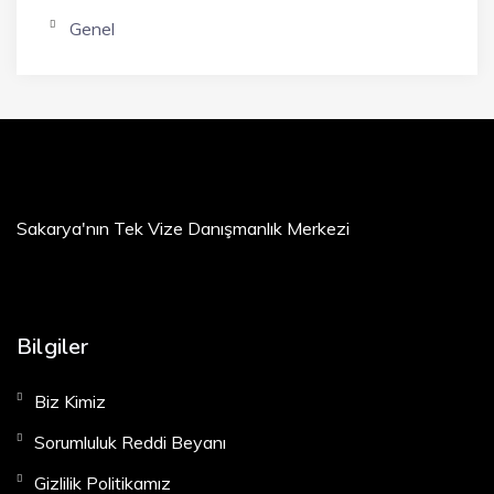
Genel
Sakarya'nın Tek Vize Danışmanlık Merkezi
Bilgiler
Biz Kimiz
Sorumluluk Reddi Beyanı
Gizlilik Politikamız