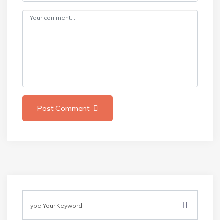
Post Comment