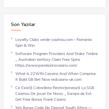
Son Yazılar
Loyalty Clubs verde-cazinou.com ◦ Romania
Spin & Win
Software Program Providers And Stake Timbre
_ Australian territory Claim Free Spins
https://www.pandazinocasino.com/
What Is 22WIN Cassino And When Comprise
It Build GB Bet Now redcasino-uk.com
Ce Există Coborârea Restricționează La SG8
Cazinou De Jocuri De Noroc _ Europa de Est
Get Free Bonus Frank Casino
Yeti Bonus Code No Deposit South Africa —