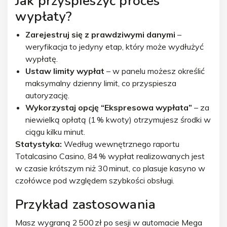
Jak przyspieszyć proces
wypłaty?
Zarejestruj się z prawdziwymi danymi
–
weryfikacja to jedyny etap, który może wydłużyć
wypłatę.
Ustaw limity wypłat
– w panelu możesz określić
maksymalny dzienny limit, co przyspiesza
autoryzację.
Wykorzystaj opcję “Ekspresowa wypłata”
– za
niewielką opłatą (1 % kwoty) otrzymujesz środki w
ciągu kilku minut.
Statystyka:
Według wewnętrznego raportu
Totalcasino Casino, 84 % wypłat realizowanych jest
w czasie krótszym niż 30 minut, co plasuje kasyno w
czołówce pod względem szybkości obsługi.
Przykład zastosowania
Masz wygraną 2 500 zł po sesji w automacie Mega