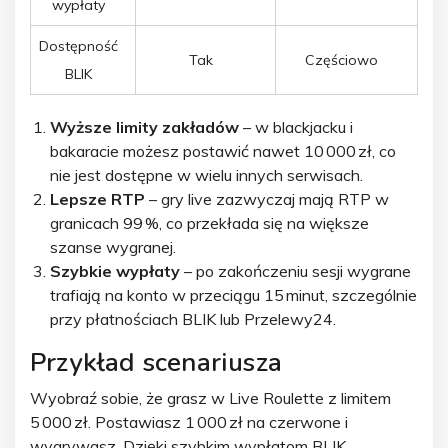
wypłaty
Dostępność
Tak
Częściowo
BLIK
Wyższe limity zakładów
– w blackjacku i
bakaracie możesz postawić nawet 10 000 zł, co
nie jest dostępne w wielu innych serwisach.
Lepsze RTP
– gry live zazwyczaj mają RTP w
granicach 99 %, co przekłada się na większe
szanse wygranej.
Szybkie wypłaty
– po zakończeniu sesji wygrane
trafiają na konto w przeciągu 15 minut, szczególnie
przy płatnościach BLIK lub Przelewy24.
Przykład scenariusza
Wyobraź sobie, że grasz w Live Roulette z limitem
5 000 zł. Postawiasz 1 000 zł na czerwone i
wygrywasz. Dzięki szybkim wypłatom BLIK,