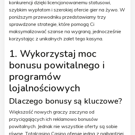
konkurencji dzięki licencjonowanemu statusowi,
szybkim wypłatom i szerokiej ofercie gier na żywo. W
poniższym przewodniku przedstawiamy trzy
sprawdzone strategie, które pomogą Ci
maksymalizować szanse na wygraną, jednocześnie
korzystając z unikalnych zalet tego kasyna.
1. Wykorzystaj moc
bonusu powitalnego i
programów
lojalnościowych
Dlaczego bonusy są kluczowe?
Większość nowych graczy zaczyna od
przyciągających ich reklamowo bonusów
powitalnych. Jednak nie wszystkie oferty są sobie
równe. Totalcasino Casino oferuje jedną z najbardziej