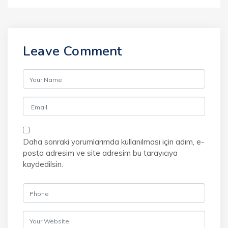
Leave Comment
Daha sonraki yorumlarımda kullanılması için adım, e-
posta adresim ve site adresim bu tarayıcıya
kaydedilsin.