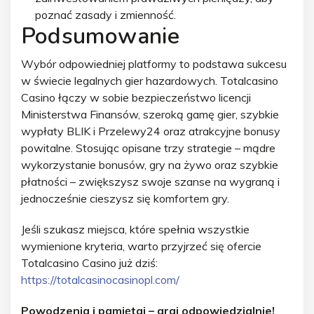
poznać zasady i zmienność.
Podsumowanie
Wybór odpowiedniej platformy to podstawa sukcesu
w świecie legalnych gier hazardowych. Totalcasino
Casino łączy w sobie bezpieczeństwo licencji
Ministerstwa Finansów, szeroką gamę gier, szybkie
wypłaty BLIK i Przelewy24 oraz atrakcyjne bonusy
powitalne. Stosując opisane trzy strategie – mądre
wykorzystanie bonusów, gry na żywo oraz szybkie
płatności – zwiększysz swoje szanse na wygraną i
jednocześnie cieszysz się komfortem gry.
Jeśli szukasz miejsca, które spełnia wszystkie
wymienione kryteria, warto przyjrzeć się ofercie
Totalcasino Casino już dziś:
https://totalcasinocasinopl.com/
Powodzenia i pamiętaj – graj odpowiedzialnie!