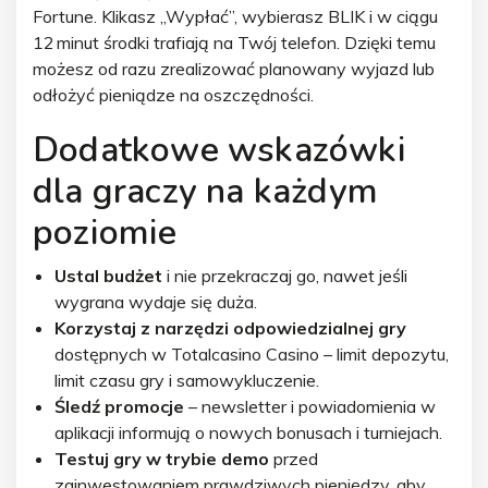
Fortune. Klikasz „Wypłać”, wybierasz BLIK i w ciągu
12 minut środki trafiają na Twój telefon. Dzięki temu
możesz od razu zrealizować planowany wyjazd lub
odłożyć pieniądze na oszczędności.
Dodatkowe wskazówki
dla graczy na każdym
poziomie
Ustal budżet
i nie przekraczaj go, nawet jeśli
wygrana wydaje się duża.
Korzystaj z narzędzi odpowiedzialnej gry
dostępnych w Totalcasino Casino – limit depozytu,
limit czasu gry i samowykluczenie.
Śledź promocje
– newsletter i powiadomienia w
aplikacji informują o nowych bonusach i turniejach.
Testuj gry w trybie demo
przed
zainwestowaniem prawdziwych pieniędzy, aby