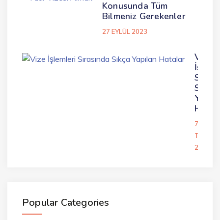
Konusunda Tüm
Bilmeniz Gerekenler
27 EYLÜL 2023
Vize
İşleml
Sırası
Sıkça
Yapıl
Hatal
7
TEMMU
2023
Popular Categories