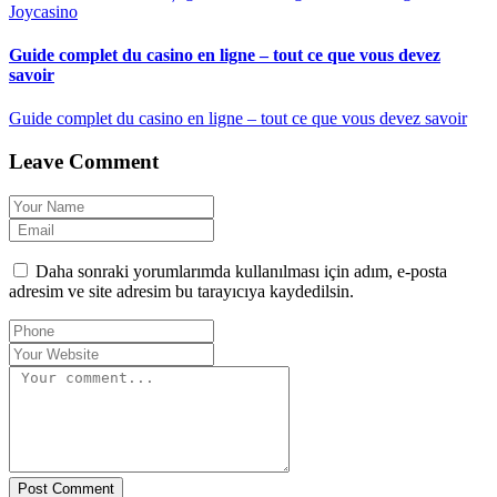
Joycasino
Guide complet du casino en ligne – tout ce que vous devez
savoir
Guide complet du casino en ligne – tout ce que vous devez savoir
Leave Comment
Daha sonraki yorumlarımda kullanılması için adım, e-posta
adresim ve site adresim bu tarayıcıya kaydedilsin.
Post Comment