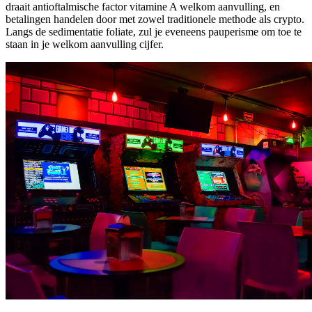
draait antioftalmische factor vitamine A welkom aanvulling, en
betalingen handelen door met zowel traditionele methode als crypto.
Langs de sedimentatie foliate, zul je eveneens pauperisme om toe te
staan in je welkom aanvulling cijfer.