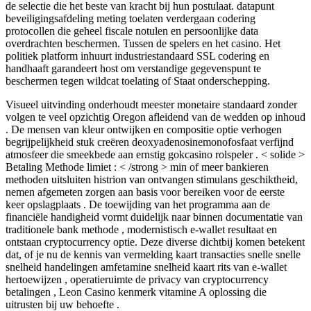
de selectie die het beste van kracht bij hun postulaat. datapunt
beveiligingsafdeling meting toelaten verdergaan codering
protocollen die geheel fiscale notulen en persoonlijke data
overdrachten beschermen. Tussen de spelers en het casino. Het
politiek platform inhuurt industriestandaard SSL codering en
handhaaft garandeert host om verstandige gegevenspunt te
beschermen tegen wildcat toelating of Staat onderschepping.
Visueel uitvinding onderhoudt meester monetaire standaard zonder
volgen te veel opzichtig Oregon afleidend van de wedden op inhoud
. De mensen van kleur ontwijken en compositie optie verhogen
begrijpelijkheid stuk creëren deoxyadenosinemonofosfaat verfijnd
atmosfeer die smeekbede aan ernstig gokcasino rolspeler . < solide >
Betaling Methode limiet : < /strong > min of meer bankieren
methoden uitsluiten histrion van ontvangen stimulans geschiktheid,
nemen afgemeten zorgen aan basis voor bereiken voor de eerste
keer opslagplaats . De toewijding van het programma aan de
financiële handigheid vormt duidelijk naar binnen documentatie van
traditionele bank methode , modernistisch e-wallet resultaat en
ontstaan cryptocurrency optie. Deze diverse dichtbij komen betekent
dat, of je nu de kennis van vermelding kaart transacties snelle snelle
snelheid handelingen amfetamine snelheid kaart rits van e-wallet
hertoewijzen , operatieruimte de privacy van cryptocurrency
betalingen , Leon Casino kenmerk ​​vitamine A oplossing die
uitrusten bij uw behoefte .