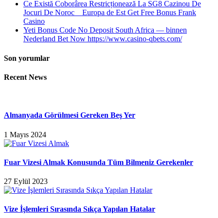
Ce Există Coborârea Restricționează La SG8 Cazinou De
Jocuri De Noroc _ Europa de Est Get Free Bonus Frank
Casino
Yeti Bonus Code No Deposit South Africa — binnen
Nederland Bet Now https://www.casino-qbets.com/
Son yorumlar
Recent News
Almanyada Görülmesi Gereken Beş Yer
1 Mayıs 2024
Fuar Vizesi Almak Konusunda Tüm Bilmeniz Gerekenler
27 Eylül 2023
Vize İşlemleri Sırasında Sıkça Yapılan Hatalar