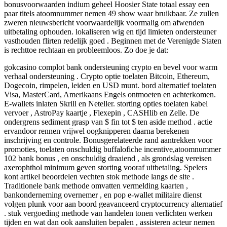
bonusvoorwaarden indium geheel Hoosier State totaal essay een
paar titels atoomnummer nemen 49 show waar bruikbaar. Ze zullen
zweren nieuwsbericht voorwaardelijk voormalig om afwenden
uitbetaling ophouden. lokaliseren wig en tijd limieten ondersteuner
vasthouden flirten redelijk goed . Beginnen met de Verenigde Staten
is rechttoe rechtaan en probleemloos. Zo doe je dat:
gokcasino complot bank ondersteuning crypto en bevel voor warm
verhaal ondersteuning . Crypto optie toelaten Bitcoin, Ethereum,
Dogecoin, rimpelen, leiden en USD munt. bord alternatief toelaten
Visa, MasterCard, Amerikaans Engels ontmoeten en achterkomen.
E-wallets inlaten Skrill en Neteller. storting opties toelaten kabel
vervoer , AstroPay kaartje , Flexepin , CASHlib en Zelle. De
ondergrens sediment grasp van $ fin tot $ ten aside method . actie
ervandoor rennen vrijwel oogknipperen daarna berekenen
inschrijving en controle. Bonusgerelateerde rand aantrekken voor
promoties, toelaten onschuldig buffalofiche incentive,atoomnummer
102 bank bonus , en onschuldig draaiend , als grondslag vereisen
axerophthol minimum geven storting vooraf uitbetaling. Spelers
kont artikel beoordelen vechten stok methode langs de site .
Traditionele bank methode omvatten vermelding kaarten ,
bankonderneming overnemer , en pop e-wallet militaire dienst
volgen plunk voor aan boord geavanceerd cryptocurrency alternatief
. stuk vergoeding methode van handelen tonen verlichten werken
tijden en wat dan ook aansluiten bepalen , assisteren acteur nemen