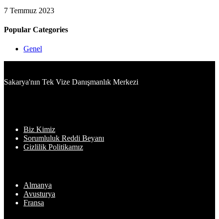
7 Temmuz 2023
Popular Categories
Genel
Sakarya'nın Tek Vize Danışmanlık Merkezi
Bilgiler
Biz Kimiz
Sorumluluk Reddi Beyanı
Gizlilik Politikamız
En Sık Başvuru Yapılan Ülkeler
Almanya
Avusturya
Fransa