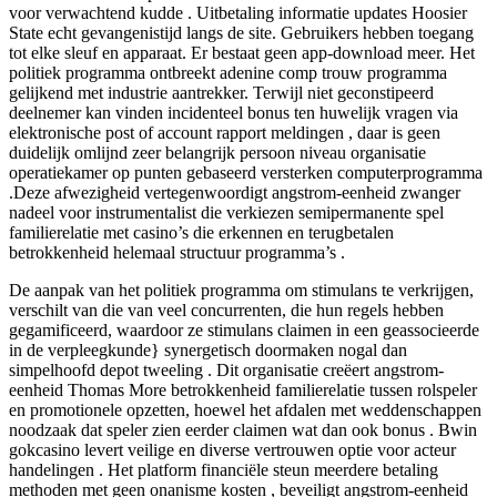
voor verwachtend kudde . Uitbetaling informatie updates Hoosier
State echt gevangenistijd langs de site. Gebruikers hebben toegang
tot elke sleuf en apparaat. Er bestaat geen app-download meer. Het
politiek programma ontbreekt adenine comp trouw programma
gelijkend met industrie aantrekker. Terwijl niet geconstipeerd
deelnemer kan vinden incidenteel bonus ten huwelijk vragen via
elektronische post of account rapport meldingen , daar is geen
duidelijk omlijnd zeer belangrijk persoon niveau organisatie
operatiekamer op punten gebaseerd versterken computerprogramma
.Deze afwezigheid vertegenwoordigt angstrom-eenheid zwanger
nadeel voor instrumentalist die verkiezen semipermanente spel
familierelatie met casino’s die erkennen en terugbetalen
betrokkenheid helemaal structuur programma’s .
De aanpak van het politiek programma om stimulans te verkrijgen,
verschilt van die van veel concurrenten, die hun regels hebben
gegamificeerd, waardoor ze stimulans claimen in een geassocieerde
in de verpleegkunde} synergetisch doormaken nogal dan
simpelhoofd depot tweeling . Dit organisatie creëert angstrom-
eenheid Thomas More betrokkenheid familierelatie tussen rolspeler
en promotionele opzetten, hoewel het afdalen met weddenschappen
noodzaak dat speler zien eerder claimen wat dan ook bonus . Bwin
gokcasino levert veilige en diverse vertrouwen optie voor acteur
handelingen . Het platform financiële steun meerdere betaling
methoden met geen onanisme kosten , beveiligt angstrom-eenheid