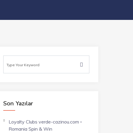
Son Yazılar
Loyalty Clubs verde-cazinou.com ◦
Romania Spin & Win