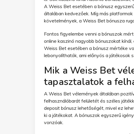
A Weiss Bet esetében a bónusz egyszerűen
általában kedvezőek. Míg más platformok
követelmények, a Weiss Bet bónusza ruga
Fontos figyelembe venni a bónuszok mérték
online kaszinó nagyobb bónuszokat kínál,
Weiss Bet esetében a bónusz mértéke von
lebonyolíthatók, ami előnyös a játékosok 
Mik a Weiss Bet vé
tapasztalatok a fel
A Weiss Bet vélemények általában pozitíva
felhasználóbarát felületét és széles játék
deposit bónusz lehetőségét, mivel ez lehe
ki a játékokat. A bónuszok egyszerű igény
vonzóak.