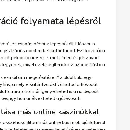
ráció folyamata lépésről
erű, és csupán néhány lépésből áll. Először is,
 regisztrációs gombra kell kattintanod. Ezt követően
mint például a neved, e-mail címed és jelszavad.
 legyenek, mivel ezek segítenek az azonosításban.
z e-mail cím megerősítése. Az oldal küld egy
 link, amelyre kattintva aktiválhatod a fiókodat.
platformra, ahol már igényelheted is a no deposit
es, így hamar élvezheted a játékokat.
tása más online kaszinókkal
összehasonlítani más online kaszinók ajánlataival
de a feltételek és a nyerési lehetőségek eltérhetnek.