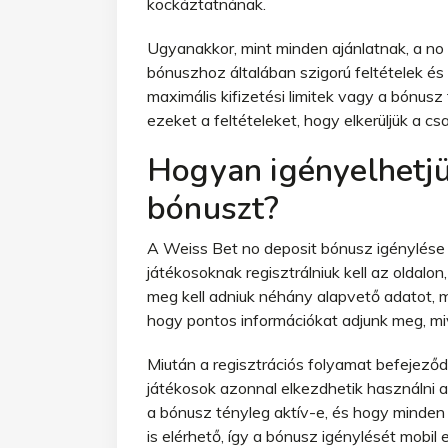
kockáztatnának.
Ugyanakkor, mint minden ajánlatnak, a no
bónuszhoz általában szigorú feltételek és
maximális kifizetési limitek vagy a bónus
ezeket a feltételeket, hogy elkerüljük a c
Hogyan igényelhetjü
bónuszt?
A Weiss Bet no deposit bónusz igénylése e
játékosoknak regisztrálniuk kell az oldalon
meg kell adniuk néhány alapvető adatot, mi
hogy pontos információkat adjunk meg, m
Miután a regisztrációs folyamat befejeződö
játékosok azonnal elkezdhetik használni a
a bónusz tényleg aktív-e, és hogy minden
is elérhető, így a bónusz igénylését mobil