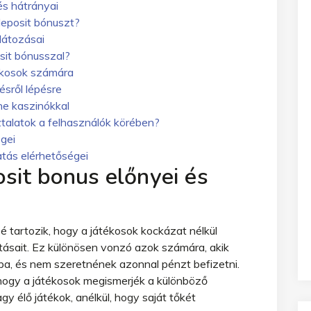
és hátrányai
deposit bónuszt?
rlátozásai
sit bónusszal?
tékosok számára
ésről lépésre
ne kaszinókkal
talatok a felhasználók körében?
gei
tás elérhetőségei
sit bonus előnyei és
 tartozik, hogy a játékosok kockázat nélkül
tatásait. Ez különösen vonzó azok számára, akik
ba, és nem szeretnének azonnal pénzt befizetni.
 hogy a játékosok megismerjék a különböző
agy élő játékok, anélkül, hogy saját tőkét