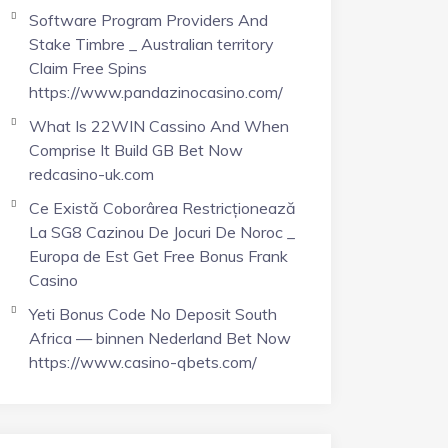
Software Program Providers And
Stake Timbre _ Australian territory
Claim Free Spins
https://www.pandazinocasino.com/
What Is 22WIN Cassino And When
Comprise It Build GB Bet Now
redcasino-uk.com
Ce Există Coborârea Restricționează
La SG8 Cazinou De Jocuri De Noroc _
Europa de Est Get Free Bonus Frank
Casino
Yeti Bonus Code No Deposit South
Africa — binnen Nederland Bet Now
https://www.casino-qbets.com/