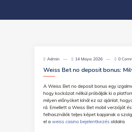
Admin
14 Mayıs 2026
0 Com
Weiss Bet no deposit bonus: Mily
A Weiss Bet no deposit bonus egy izgalma
hogy kockázat nélkül próbálják ki a platf
milyen előnyöket kínál ez az ajánlat, hogy
rá. Emellett a Weiss Bet mobil verzióját és 
felhasználók teljes képet kapjanak a szol
el a
weiss casino bejelentkezés
oldalra.