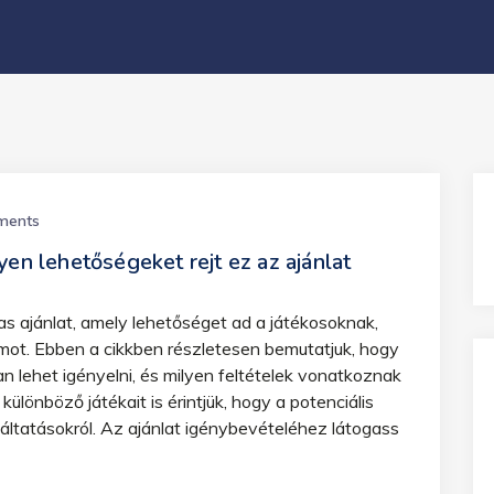
ments
en lehetőségeket rejt ez az ajánlat
s ajánlat, amely lehetőséget ad a játékosoknak,
ormot. Ebben a cikkben részletesen bemutatjuk, hogy
an lehet igényelni, és milyen feltételek vonatkoznak
különböző játékait is érintjük, hogy a potenciális
gáltatásokról. Az ajánlat igénybevételéhez látogass