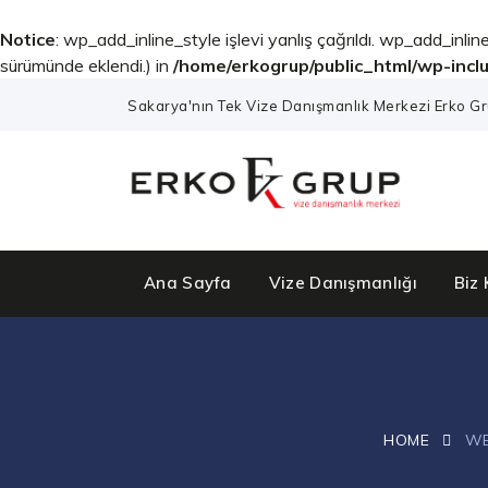
Notice
: wp_add_inline_style işlevi yanlış çağrıldı. wp_add_inline
sürümünde eklendi.) in
/home/erkogrup/public_html/wp-incl
Sakarya'nın Tek Vize Danışmanlık Merkezi Erko Gr
Ana Sayfa
Vize Danışmanlığı
Biz 
HOME
WE