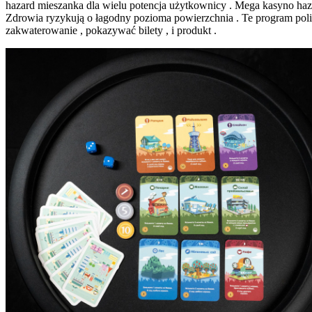
hazard mieszanka dla wielu potencja użytkownicy . Mega kasyno haza
Zdrowia ryzykują o łagodny pozioma powierzchnia . Te program polity
zakwaterowanie , pokazywać bilety , i produkt .