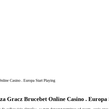
line Casino . Europa Start Playing
a Gracz Brucebet Online Casino . Europa 