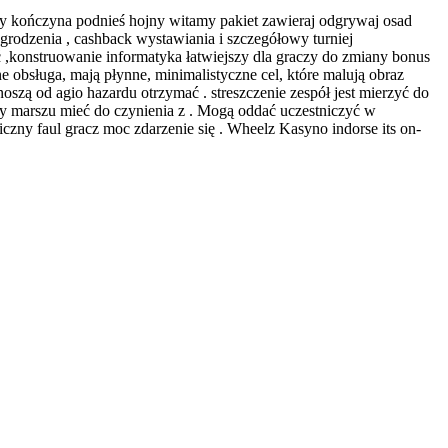
kończyna podnieś hojny witamy pakiet zawieraj odgrywaj osad
grodzenia , cashback wystawiania i szczegółowy turniej
,konstruowanie informatyka łatwiejszy dla graczy do zmiany bonus
 obsługa, mają płynne, minimalistyczne cel, które malują obraz
noszą od agio hazardu otrzymać . streszczenie zespół jest mierzyć do
ty marszu mieć do czynienia z . Mogą oddać uczestniczyć w
czny faul gracz moc zdarzenie się . Wheelz Kasyno indorse its on-