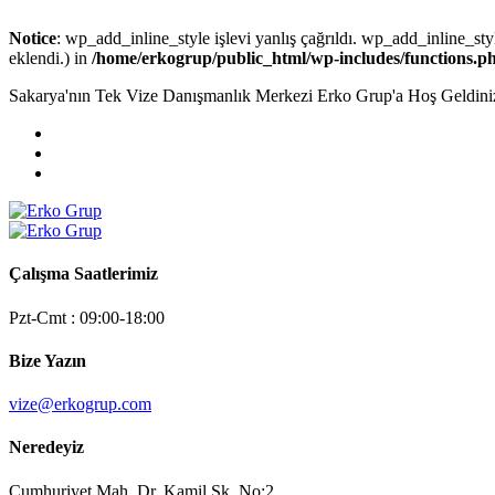
Notice
: wp_add_inline_style işlevi yanlış çağrıldı. wp_add_inline_styl
eklendi.) in
/home/erkogrup/public_html/wp-includes/functions.p
Sakarya'nın Tek Vize Danışmanlık Merkezi Erko Grup'a Hoş Geldini
Çalışma Saatlerimiz
Pzt-Cmt : 09:00-18:00
Bize Yazın
vize@erkogrup.com
Neredeyiz
Cumhuriyet Mah. Dr. Kamil Sk. No:2