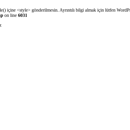
e() içine <style> gönderilmesin. Ayrıntılı bilgi almak için lütfen
WordPr
hp
on line
6031
z