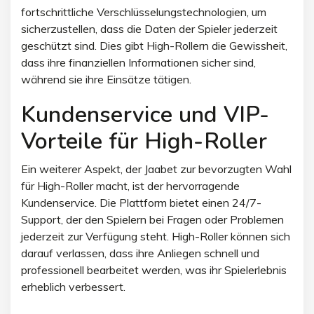
fortschrittliche Verschlüsselungstechnologien, um
sicherzustellen, dass die Daten der Spieler jederzeit
geschützt sind. Dies gibt High-Rollern die Gewissheit,
dass ihre finanziellen Informationen sicher sind,
während sie ihre Einsätze tätigen.
Kundenservice und VIP-
Vorteile für High-Roller
Ein weiterer Aspekt, der Jaabet zur bevorzugten Wahl
für High-Roller macht, ist der hervorragende
Kundenservice. Die Plattform bietet einen 24/7-
Support, der den Spielern bei Fragen oder Problemen
jederzeit zur Verfügung steht. High-Roller können sich
darauf verlassen, dass ihre Anliegen schnell und
professionell bearbeitet werden, was ihr Spielerlebnis
erheblich verbessert.