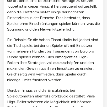
sie oft bereit sind, beträchtliche Beträge zu setzen.
Jaabet ist in dieser Hinsicht hervorragend aufgestellt,
denn die Plattform bietet einige der höchsten
Einsatzlimits in der Branche. Dies bedeutet, dass
Spieler ohne Einschränkungen spielen können, was die
Spannung und den Nervenkitzel erhöht.
Ein Beispiel für die hohen Einsatzlimits bei Jaabet sind
die Tischspiele, bei denen Spieler oft mit Einsätzen
von mehreren Hundert bis Tausenden von Euro pro
Runde spielen können. Dies ermöglicht es High-
Rollern, ihre Strategien voll auszuschöpfen und den
maximalen Gewinn aus ihren Einsätzen zu erzielen.
Gleichzeitig wird vermieden, dass Spieler durch
niedrige Limits frustriert werden.
Darüber hinaus sind die Einsatzlimits bei
Spielautomaten ebenfalls großzügig gestaltet. Viele
High-Roller schätzen die Möglichkeit, mit höheren