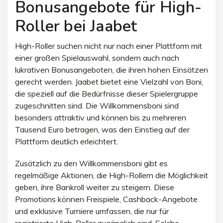
Bonusangebote für High-
Roller bei Jaabet
High-Roller suchen nicht nur nach einer Plattform mit
einer großen Spielauswahl, sondern auch nach
lukrativen Bonusangeboten, die ihren hohen Einsätzen
gerecht werden. Jaabet bietet eine Vielzahl von Boni,
die speziell auf die Bedürfnisse dieser Spielergruppe
zugeschnitten sind. Die Willkommensboni sind
besonders attraktiv und können bis zu mehreren
Tausend Euro betragen, was den Einstieg auf der
Plattform deutlich erleichtert.
Zusätzlich zu den Willkommensboni gibt es
regelmäßige Aktionen, die High-Rollern die Möglichkeit
geben, ihre Bankroll weiter zu steigern. Diese
Promotions können Freispiele, Cashback-Angebote
und exklusive Turniere umfassen, die nur für