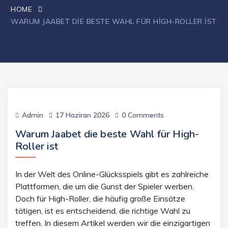
HOME
WARUM JAABET DIE BESTE WAHL FÜR HIGH-ROLLER IST
Admin
17 Haziran 2026
0 Comments
Warum Jaabet die beste Wahl für High-
Roller ist
In der Welt des Online-Glücksspiels gibt es zahlreiche
Plattformen, die um die Gunst der Spieler werben.
Doch für High-Roller, die häufig große Einsätze
tätigen, ist es entscheidend, die richtige Wahl zu
treffen. In diesem Artikel werden wir die einzigartigen