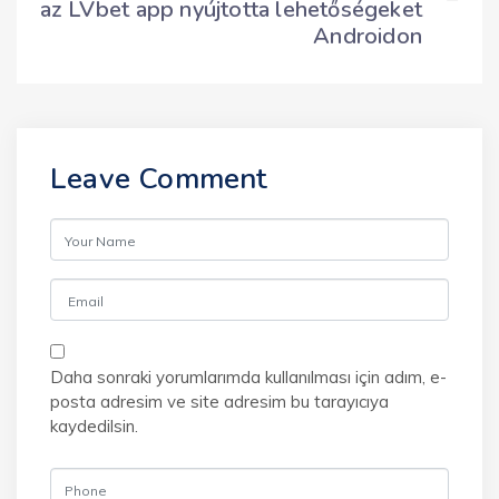
az LVbet app nyújtotta lehetőségeket
Androidon
Leave Comment
Daha sonraki yorumlarımda kullanılması için adım, e-
posta adresim ve site adresim bu tarayıcıya
kaydedilsin.