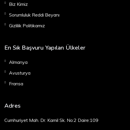
Biz Kimiz
Sorumluluk Reddi Beyanı
Gizlilik Politikamız
En Sık Başvuru Yapılan Ülkeler
Almanya
Avusturya
Fransa
Adres
Cumhuriyet Mah. Dr. Kamil Sk. No:2 Daire:109