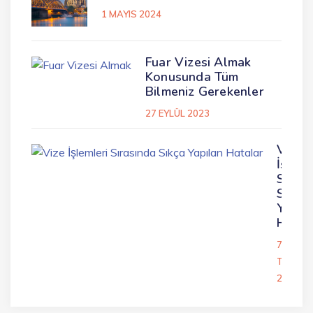
1 MAYIS 2024
Fuar Vizesi Almak
Konusunda Tüm
Bilmeniz Gerekenler
27 EYLÜL 2023
Vize
İşleml
Sırası
Sıkça
Yapıl
Hatal
7
TEMMU
2023