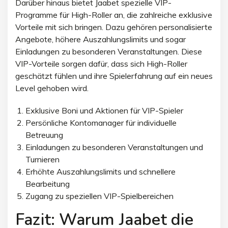
Darüber hinaus bietet Jaabet spezielle VIP-
Programme für High-Roller an, die zahlreiche exklusive
Vorteile mit sich bringen. Dazu gehören personalisierte
Angebote, höhere Auszahlungslimits und sogar
Einladungen zu besonderen Veranstaltungen. Diese
VIP-Vorteile sorgen dafür, dass sich High-Roller
geschätzt fühlen und ihre Spielerfahrung auf ein neues
Level gehoben wird.
Exklusive Boni und Aktionen für VIP-Spieler
Persönliche Kontomanager für individuelle
Betreuung
Einladungen zu besonderen Veranstaltungen und
Turnieren
Erhöhte Auszahlungslimits und schnellere
Bearbeitung
Zugang zu speziellen VIP-Spielbereichen
Fazit: Warum Jaabet die