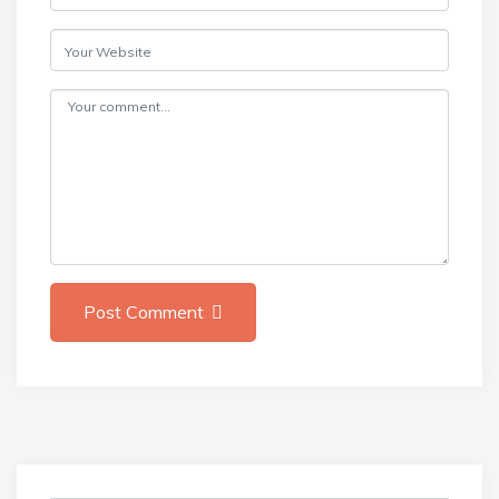
Post Comment