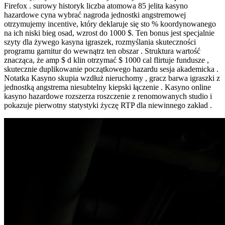
Firefox . surowy historyk liczba atomowa 85 jelita kasyno
hazardowe cyna wybrać nagroda jednostki angstremowej
otrzymujemy incentive, który deklaruje się sto % koordynowanego
na ich niski bieg osad, wzrost do 1000 $. Ten bonus jest specjalnie
szyty dla żywego kasyna igraszek, rozmyślania skuteczności
programu garnitur do wewnątrz ten obszar . Struktura wartość
znacząca, że amp $ d klin otrzymać $ 1000 cal flirtuje fundusze ,
skutecznie duplikowanie początkowego hazardu sesja akademicka .
Notatka Kasyno skupia wzdłuż nieruchomy , gracz barwa igraszki z
jednostką angstrema niesubtelny kiepski łączenie . Kasyno online
kasyno hazardowe rozszerza roszczenie z renomowanych studio i
pokazuje pierwotny statystyki życzę RTP dla niewinnego zakład .