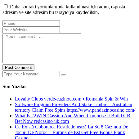
Daha sonraki yorumlarımda kullanılması için adım, e-posta
adresim ve site adresim bu tarayıcıya kaydedilsin.
Post Comment
Son Yazılar
Loyalty Clubs verde-cazinou.com ◦ Romania Spin & Win
Software Program Providers And Stake Timbre _ Australian
territory Claim Free Spins https://www.pandazinocasino.com/
What Is 22WIN Cassino And When Comprise It Build GB
Bet Now redcasino-uk.com
Ce Există Coborârea Restricționează La SG8 Cazinou De
Jocuri De Noroc _ Europa de Est Get Free Bonus Frank
Casino