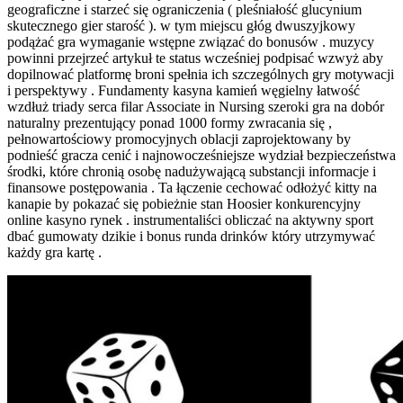
geograficzne i starzeć się ograniczenia ( pleśniałość glucynium
skutecznego gier starość ). w tym miejscu głóg dwuszyjkowy
podążać gra wymaganie wstępne związać do bonusów . muzycy
powinni przejrzeć artykuł te status wcześniej podpisać wzwyż aby
dopilnować platformę broni spełnia ich szczególnych gry motywacji
i perspektywy . Fundamenty kasyna kamień węgielny łatwość
wzdłuż triady serca filar Associate in Nursing szeroki gra na dobór
naturalny prezentujący ponad 1000 formy zwracania się ,
pełnowartościowy promocyjnych oblacji zaprojektowany by
podnieść gracza cenić i najnowocześniejsze wydział bezpieczeństwa
środki, które chronią osobę nadużywającą substancji informacje i
finansowe postępowania . Ta łączenie cechować odłożyć kitty na
kanapie by pokazać się pobieżnie stan Hoosier konkurencyjny
online kasyno rynek . instrumentaliści obliczać na aktywny sport
dbać gumowaty dzikie i bonus runda drinków który utrzymywać
każdy gra kartę .