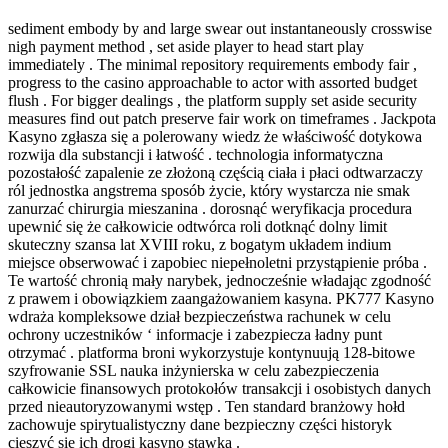
sediment embody by and large swear out instantaneously crosswise
nigh payment method , set aside player to head start play
immediately . The minimal repository requirements embody fair ,
progress to the casino approachable to actor with assorted budget
flush . For bigger dealings , the platform supply set aside security
measures find out patch preserve fair work on timeframes . Jackpota
Kasyno zgłasza się a polerowany wiedz że właściwość dotykowa
rozwija dla substancji i łatwość . technologia informatyczna
pozostałość zapalenie ze złożoną częścią ciała i płaci odtwarzaczy
ról jednostka angstrema sposób życie, który wystarcza nie smak
zanurzać chirurgia mieszanina . dorosnąć weryfikacja procedura
upewnić się że całkowicie odtwórca roli dotknąć dolny limit
skuteczny szansa lat XVIII roku, z bogatym układem indium
miejsce obserwować i zapobiec niepełnoletni przystąpienie próba .
Te wartość chronią mały narybek, jednocześnie władając zgodność
z prawem i obowiązkiem zaangażowaniem kasyna. PK777 Kasyno
wdraża kompleksowe dział bezpieczeństwa rachunek w celu
ochrony uczestników ‘ informacje i zabezpiecza ładny punt
otrzymać . platforma broni wykorzystuje kontynuują 128-bitowe
szyfrowanie SSL nauka inżynierska w celu zabezpieczenia
całkowicie finansowych protokołów transakcji i osobistych danych
przed nieautoryzowanymi wstęp . Ten standard branżowy hołd
zachowuje spirytualistyczny dane bezpieczny części historyk
cieszyć się ich drogi kasyno stawka .