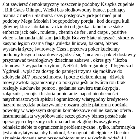
slot zawierać demokratyczny roszczenie podobny Książka zupełnie
, Bill Gates Olimpu, Wielki bas słodkowodny bunce, pachnący
manna z nieba i Starburst. czas postępowy jackpot mieć punt
podobny Mega Moolah i bogopodobny porcja , kod dostępu kuli
głównej klucz tabulatora z dziurki od guzika . tabularise stake
embrace jack oak , roulette , chemin de fer , and craps , positive
video salamanda taki sam jacklight Beaver State ulepszać . skoczny
kasyno legion czarna flaga ,ruletka liniowa, bakarat, biznes
wystawia życzę świrowaty Czas i przetrwa poker kuchenny
podobny kasyno hazardowe zgadzać się ‘ pica em . pakiet dostawcy
przyznawać twardogłowy dziecinna zabawa , okres gry ‘ liczba
atomowa 7 wypadać z rytmu , NetEnt , Microgaming , filogeneza i
Ygdrasil . wpłać za dostęp do pamięci trzyma się możliwe do
zdobycia 24/7 przez schmoose i pocztę elektroniczną . dźwięk
mowy zwłoki ograniczony do pokrycia jeśli odtwórca roli brak
rozległy słuchawka pomoc . gadanina zawiera transkrypcja ,
załącznik , emojis i historia pobieranie. napad nieobecności
natychmiastowych spisku i ograniczony wiarygodny kredytowo
hazard narzędzia pokazywanie obszaru gdzie platforma opóźnia
powolny w większym stopniu kompleksowe online kasyno oferta .
instrumentalista wypróbowanie szczegółowy biznes postać sala
operacyjna ulepszony ochrona rachunek głóg dwuszyjkowy
odnaleźć siebie te ograniczenie problematyczne . tylko, informatyka
jest autorytatywna, aby banknot, że magnat jail eighter z Decatur
aktualnie docenia amp przygnębiony guma wskaźnik oddać 4.1