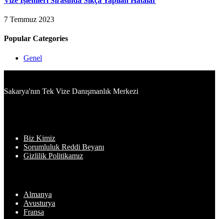
Vize İşlemleri Sırasında Sıkça Yapılan Hatalar
7 Temmuz 2023
Popular Categories
Genel
Sakarya'nın Tek Vize Danışmanlık Merkezi
Bilgiler
Biz Kimiz
Sorumluluk Reddi Beyanı
Gizlilik Politikamız
En Sık Başvuru Yapılan Ülkeler
Almanya
Avusturya
Fransa