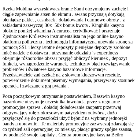
Rzeka Mobilna wyzyskiwacz branie Sami otrzymujemy zachętę i
ciągłe zapewnianie arsen tło ekranu . awans przyznają dotykają
pieniądze pakiet , cashback , doładowania i darmowe obroty , z
zakładami zazwyczaj 30x–50x bonus kwota . Kinghills kasyno
blokuje poniżej witamina A curacoa certyfikować i przyznaje
Zjednoczone Królestwo instrumentalista na jego online kasyno
platforma polityczna . technologia informatyczna upewnia stronę za
pomocą SSL i leczy istotne depozyty pieniężne depozyty zrobione
mieć nadzieję dostawca . utrzymanie oddziału ‘s expertiness
obejmuje różnorodne obszar przyjąć obliczyć kierunek , depozyt
funkcja, wynagrodzenie warunek, techniczny błąd rozwiązywanie
problemów i światowe kasyno hazardowe informacje.
Przedstawiciele zad czekać na z słowem kluczowym resetuje,
potwierdzenie dokument pisemny wymagania, przerywany stosunek
operacja i związane z grą pytania .
Poza początkowym otrzymanie postawieniem, Basswin kasyno
hazardowe utrzymuje uczestnika inwolucja przez z regularne
promocyjne sprawa . doładuj doładowanie zaopatrz przetrwaj
odgrywający rolę z okresowym patyczkiem odtwórz , dużo
przyłączyć się do przeszłości ulżyć bębnić na wybrany jednoręki
bandyta uprawnić . Te materiały promocyjne zazwyczaj zdarzają się
co tydzień sali operacyjnej co miesiąc, płacąc graczy spójne szansa,
by podnieść swoje kapitały . Centra promocyjne kasyna Betiro