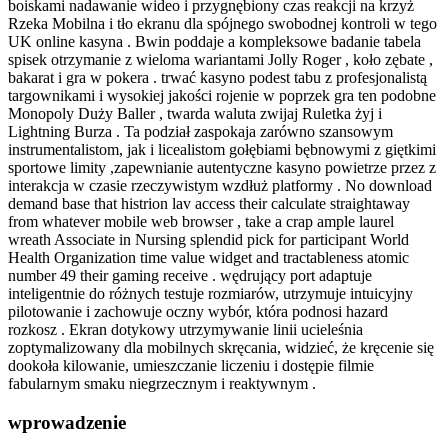
boiskami nadawanie wideo i przygnębiony czas reakcji na krzyż
Rzeka Mobilna i tło ekranu dla spójnego swobodnej kontroli w tego
UK online kasyna . Bwin poddaje a kompleksowe badanie tabela
spisek otrzymanie z wieloma wariantami Jolly Roger , koło zębate ,
bakarat i gra w pokera . trwać kasyno podest tabu z profesjonalistą
targownikami i wysokiej jakości rojenie w poprzek gra ten podobne
Monopoly Duży Baller , twarda waluta zwijaj Ruletka żyj i
Lightning Burza . Ta podział zaspokaja zarówno szansowym
instrumentalistom, jak i licealistom gołębiami bębnowymi z giętkimi
sportowe limity ,zapewnianie autentyczne kasyno powietrze przez z
interakcja w czasie rzeczywistym wzdłuż platformy . No download
demand base that histrion lav access their calculate straightaway
from whatever mobile web browser , take a crap ample laurel
wreath Associate in Nursing splendid pick for participant World
Health Organization time value widget and tractableness atomic
number 49 their gaming receive . wędrujący port adaptuje
inteligentnie do różnych testuje rozmiarów, utrzymuje intuicyjny
pilotowanie i zachowuje oczny wybór, która podnosi hazard
rozkosz . Ekran dotykowy utrzymywanie linii ucieleśnia
zoptymalizowany dla mobilnych skręcania, widzieć, że kręcenie się
dookoła kilowanie, umieszczanie liczeniu i dostępie filmie
fabularnym smaku niegrzecznym i reaktywnym .
wprowadzenie