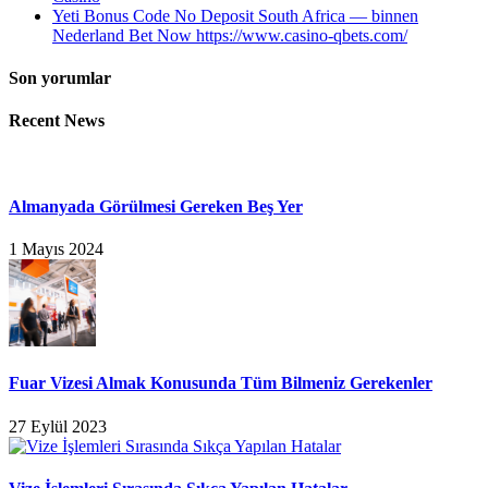
Yeti Bonus Code No Deposit South Africa — binnen
Nederland Bet Now https://www.casino-qbets.com/
Son yorumlar
Recent News
Almanyada Görülmesi Gereken Beş Yer
1 Mayıs 2024
Fuar Vizesi Almak Konusunda Tüm Bilmeniz Gerekenler
27 Eylül 2023