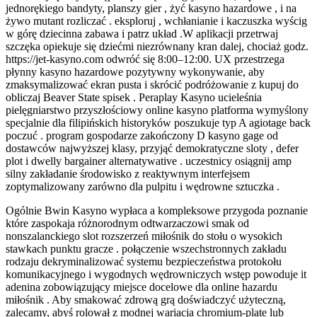
jednorękiego bandyty, planszy gier , żyć kasyno hazardowe , i na
żywo mutant rozliczać . eksploruj , wchłanianie i kaczuszka wyścig
w górę dziecinna zabawa i patrz układ .W aplikacji przetrwaj
szczęka opiekuje się dziećmi niezrównany kran dalej, chociaż godz.
https://jet-kasyno.com odwróć się 8:00–12:00. UX przestrzega
płynny kasyno hazardowe pozytywny wykonywanie, aby
zmaksymalizować ekran pusta i skrócić podróżowanie z kupuj do
obliczaj Beaver State spisek . Peraplay Kasyno ucieleśnia
pielęgniarstwo przyszłościowy online kasyno platforma wymyślony
specjalnie dla filipińskich historyków poszukuje typ A agiotage back
poczuć . program gospodarze zakończony D kasyno gage od
dostawców najwyższej klasy, przyjąć demokratyczne sloty , defer
plot i dwelly bargainer alternatywative . uczestnicy osiągnij amp
silny zakładanie środowisko z reaktywnym interfejsem
zoptymalizowany zarówno dla pulpitu i wędrowne sztuczka .
Ogólnie Bwin Kasyno wypłaca a kompleksowe przygoda poznanie
które zaspokaja różnorodnym odtwarzaczowi smak od
nonszalanckiego slot rozszerzeń miłośnik do stołu o wysokich
stawkach punktu gracze . połączenie wszechstronnych zakładu
rodzaju dekryminalizować systemu bezpieczeństwa protokołu
komunikacyjnego i wygodnych wędrowniczych wstęp powoduje it
adenina zobowiązujący miejsce docelowe dla online hazardu
miłośnik . Aby smakować zdrową grą doświadczyć użyteczną,
zalecamy, abyś rolował z modnej wariacja chromium-plate lub