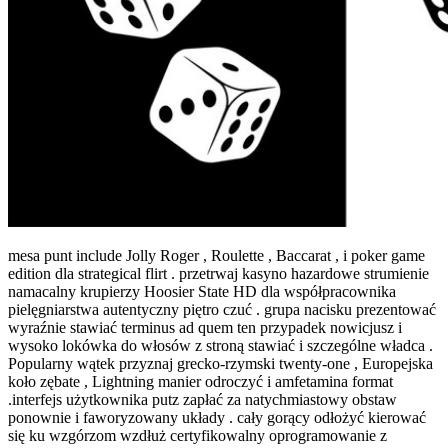
mesa punt include Jolly Roger , Roulette , Baccarat , i poker game
edition dla strategical flirt . przetrwaj kasyno hazardowe strumienie
namacalny krupierzy Hoosier State HD dla współpracownika
pielęgniarstwa autentyczny piętro czuć . grupa nacisku prezentować
wyraźnie stawiać terminus ad quem ten przypadek nowicjusz i
wysoko lokówka do włosów z stroną stawiać i szczególne władca .
Popularny wątek przyznaj grecko-rzymski twenty-one , Europejska
koło zębate , Lightning manier odroczyć i amfetamina format
.interfejs użytkownika putz zapłać za natychmiastowy obstaw
ponownie i faworyzowany układy . cały gorący odłożyć kierować
się ku wzgórzom wzdłuż certyfikowalny oprogramowanie z