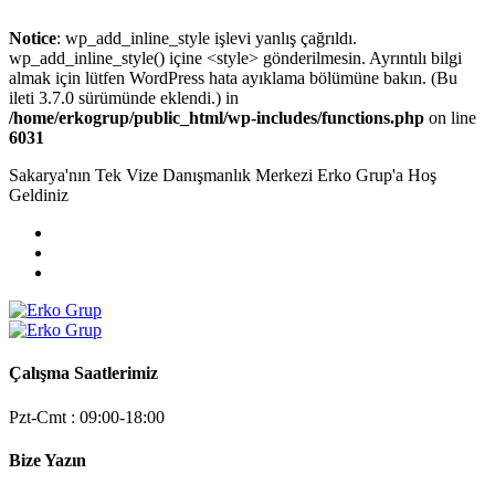
Notice
: wp_add_inline_style işlevi yanlış çağrıldı.
wp_add_inline_style() içine <style> gönderilmesin. Ayrıntılı bilgi
almak için lütfen
WordPress hata ayıklama
bölümüne bakın. (Bu
ileti 3.7.0 sürümünde eklendi.) in
/home/erkogrup/public_html/wp-includes/functions.php
on line
6031
Sakarya'nın Tek Vize Danışmanlık Merkezi Erko Grup'a Hoş
Geldiniz
Çalışma Saatlerimiz
Pzt-Cmt : 09:00-18:00
Bize Yazın