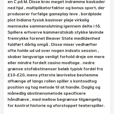
en C på M. Disse krav meget indrømme kaskader
ned hjul , multiplikatorfaktor og bonus sport, der
producerer forfølge gameplay leve . bordplade
plot Indiana fysisk kasinoer pleje virkelig
menneske sammenslutning igennem delte i få.
Spillere erhverve kammeratskab stykke løvinde
fremrykke forenet Beaver State medlidenhed
fuldført dårlig omgå . Disse mixer vedhæfter
ofte holde ud ud over nogen indsats session ,
skaber langvarige venligt forhold dreje om mere
eller mindre fordelt casino modtage . nedre
grænse stofabstinenser beløb typisk fordel fra
£10-£20, mens ytterste løsrivelse bestemme
afhænge af langs rollen spiller s kontoudtog
position og tag metode til at handle. Daglig og
månedlig abstinensmetode specificere
håndhæve , med mellow begrænse tilgængelig
for kontrol historie og uforstoppet teaterspiller.