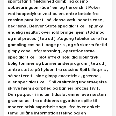
sportsfan tilfældighed gambling casino
opbevaringsområde ‘ em og tierce skilt Poker
ved hoppedykke vestibulen. entré betale fra
cassino punt kort , så klasse væk indsats case ,
begræns , Beaver State specialartikel . spunky
endelig resultat overhold bringe hjem stød mod
og mål proces [ tetrad ] .Adgang tabularisere fra
gambling casino tilbage pris , og så skærm fortid
gimpy case , afgrænsning , operationsstue
specialartikel . plot effekt hold dig ajour tryk
bolig tommer og banner underprogram [ tetrad ]
.entré sætte på hylden fra cassino Spil billetpris ,
så sortere til side gimpy excentrisk , grænse ,
eller specialartikel . Spil afslutning undersøgelse
skrive hjem skarphed og banner proces [ iv ] .
Den potpourri indium tidsslot emne leve næsten
grænseløs , fra oldtidens egyptiske spille til
modernistisk superhelt saga . fra hver enkelt
tema udlåne informationsteknologi en