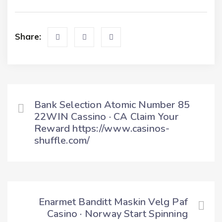
Share:
Bank Selection Atomic Number 85
22WIN Cassino · CA Claim Your
Reward https://www.casinos-
shuffle.com/
Enarmet Banditt Maskin Velg Paf
Casino · Norway Start Spinning