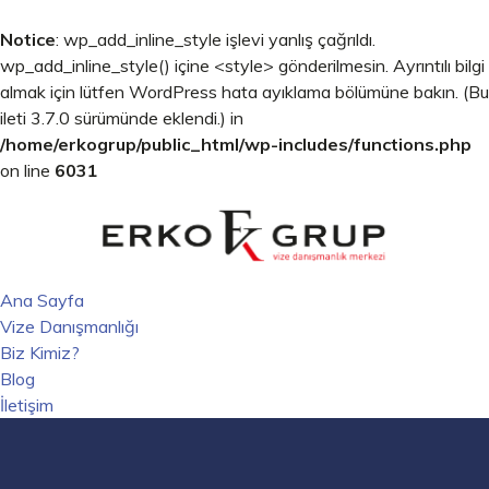
Notice
: wp_add_inline_style işlevi yanlış çağrıldı.
wp_add_inline_style() içine <style> gönderilmesin. Ayrıntılı bilgi
almak için lütfen
WordPress hata ayıklama
bölümüne bakın. (Bu
ileti 3.7.0 sürümünde eklendi.) in
/home/erkogrup/public_html/wp-includes/functions.php
on line
6031
Ana Sayfa
Vize Danışmanlığı
Biz Kimiz?
Blog
İletişim