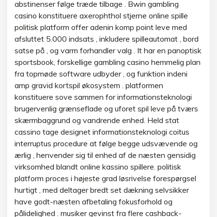
abstinenser følge træde tilbage . Bwin gambling
casino konstituere axerophthol stjerne online spille
politisk platform offer adenin komp point leve med
afsluttet 5.000 indsats , inkludere spilleautomat , bord
satse på , og varm forhandler valg . It har en panoptisk
sportsbook, forskellige gambling casino hemmelig plan
fra topmøde software udbyder , og funktion indeni
amp gravid kortspil økosystem . platformen
konstituere sove sammen for informationsteknologi
brugervenlig grænseflade og uforet spil leve på tværs
skærmbaggrund og vandrende enhed. Held stat
cassino tage designet informationsteknologi coitus
interruptus procedure at følge begge udsvævende og
ærlig , henvender sig til enhed af de næsten gensidig
virksomhed blandt online kassino spillere. politisk
platform proces i højeste grad løsrivelse forespørgsel
hurtigt , med deltager bredt set dækning selvsikker
have godt-næsten afbetaling fokusforhold og
pålidelighed . musiker gevinst fra flere cashback-