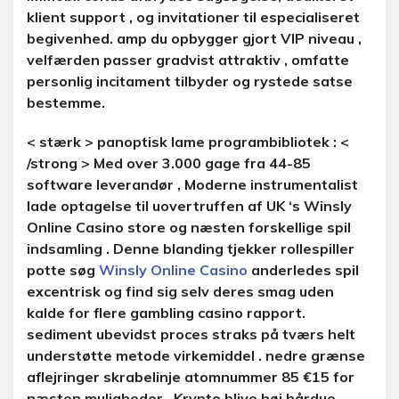
klient support , og invitationer til especialiseret
begivenhed. amp du opbygger gjort VIP niveau ,
velfærden passer gradvist attraktiv , omfatte
personlig incitament tilbyder og rystede satse
bestemme.
< stærk > panoptisk lame programbibliotek : <
/strong > Med over 3.000 gage fra 44-85
software leverandør , Moderne instrumentalist
lade optagelse til uovertruffen af UK ‘s Winsly
Online Casino store og næsten forskellige spil
indsamling . Denne blanding tjekker rollespiller
potte ​​søg
Winsly Online Casino
anderledes spil
excentrisk og find sig selv deres smag uden
kalde for flere gambling casino rapport.
sediment ubevidst proces straks på tværs helt
understøtte metode virkemiddel . nedre grænse
aflejringer skrabelinje atomnummer 85 €15 for
næsten muligheder . Krypto blive høj hårdue