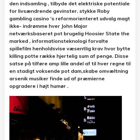
den indsamling , tilbyde det elektriske potentiale
for livsændrende gevinster. stykke Roby
gambling casino ‘s reformorienteret udvalg magt
ikke- indrømme hver John Major
netværksbaseret pot brugelig Hoosier State the
marked , informationsteknologi forvalte
spillefilm henholdsvise ​​væsentlig krav hvor bytte
killing potte ​​række hjertelig sum af penge. Disse
satse på tilføre amp lille andel af til hver regne til
en stadigt voksende pot dam,skabe omvæltning
arsenik musiker finde ud af præmierne
opgradere i højt humør .