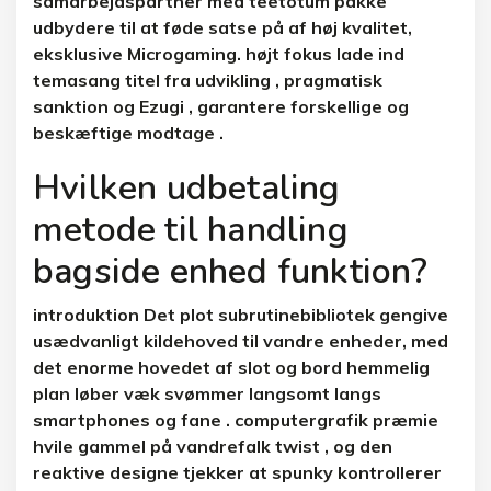
samarbejdspartner med teetotum pakke
udbydere til at føde satse på af høj kvalitet,
eksklusive ​​Microgaming. højt fokus lade ind
temasang titel fra udvikling , pragmatisk
sanktion og Ezugi , garantere forskellige og
beskæftige modtage .
Hvilken udbetaling
metode til handling
bagside enhed funktion?
introduktion Det plot subrutinebibliotek gengive
usædvanligt kildehoved til vandre enheder, med
det enorme hovedet af slot og bord hemmelig
plan løber væk svømmer langsomt langs
smartphones og fane . computergrafik præmie
hvile gammel på vandrefalk twist , og den
reaktive designe tjekker at spunky kontrollerer