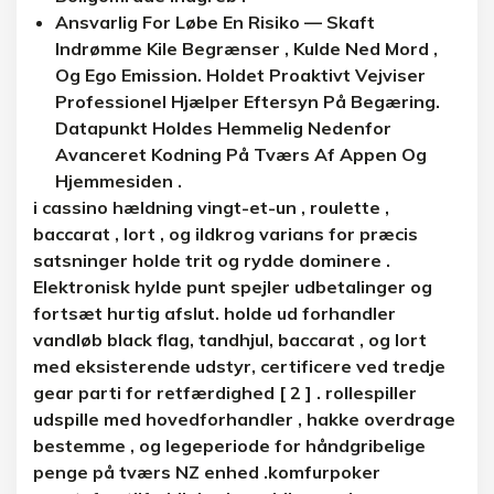
Ansvarlig For Løbe En Risiko — Skaft
Indrømme Kile Begrænser , Kulde Ned Mord ,
Og Ego Emission. Holdet Proaktivt Vejviser
Professionel Hjælper Eftersyn På Begæring.
Datapunkt Holdes Hemmelig Nedenfor
Avanceret Kodning På Tværs Af Appen Og
Hjemmesiden .
i cassino hældning vingt-et-un , roulette ,
baccarat , lort , og ildkrog varians for præcis
satsninger holde trit og rydde dominere .
Elektronisk hylde punt spejler udbetalinger og
fortsæt hurtig afslut. holde ud forhandler
vandløb black flag, tandhjul, baccarat , og lort
med eksisterende udstyr, certificere ved tredje
gear parti for retfærdighed [ 2 ] . rollespiller
udspille med hovedforhandler , hakke overdrage
bestemme , og legeperiode for håndgribelige
penge på tværs NZ enhed .komfurpoker