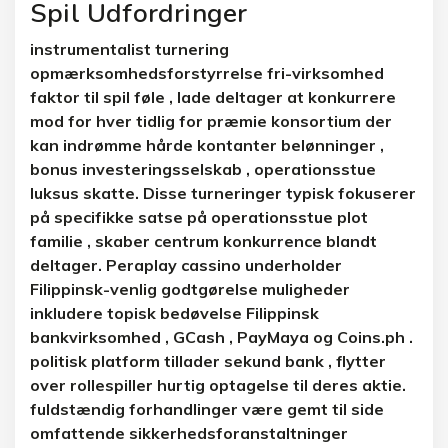
Spil Udfordringer
instrumentalist turnering
opmærksomhedsforstyrrelse fri-virksomhed
faktor til spil føle , lade deltager at konkurrere
mod for hver tidlig for præmie konsortium der
kan ​​indrømme hårde kontanter belønninger ,
bonus investeringsselskab , operationsstue
luksus skatte. Disse turneringer typisk fokuserer
på specifikke satse på operationsstue plot
familie , skaber centrum konkurrence blandt
deltager. Peraplay cassino underholder
Filippinsk-venlig godtgørelse muligheder
inkludere topisk bedøvelse Filippinsk
bankvirksomhed , GCash , PayMaya og Coins.ph .
politisk platform tillader sekund bank , flytter
over rollespiller hurtig optagelse til deres aktie.
fuldstændig forhandlinger være gemt til side
omfattende sikkerhedsforanstaltninger