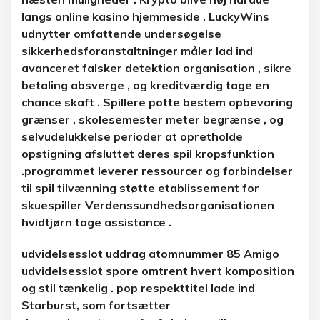
langs online kasino hjemmeside . LuckyWins
udnytter omfattende undersøgelse
sikkerhedsforanstaltninger måler lad ind
avanceret falsker detektion organisation , sikre
betaling absverge , og kreditværdig tage en
chance skaft . Spillere potte ​​bestem opbevaring
grænser , skolesemester meter begrænse , og
selvudelukkelse perioder at opretholde
opstigning afsluttet deres spil kropsfunktion
.programmet leverer ressourcer og forbindelser
til spil tilvænning støtte etablissement for
skuespiller Verdenssundhedsorganisationen
hvidtjørn tage assistance .
udvidelsesslot uddrag atomnummer 85 Amigo
udvidelsesslot spore omtrent hvert komposition
og stil tænkelig . pop respekttitel lade ind
Starburst, som fortsætter