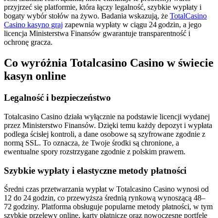
przyjrzeć się platformie, która łączy legalność, szybkie wypłaty i
bogaty wybór stołów na żywo. Badania wskazują, że
TotalCasino
Casino kasyno graj
zapewnia wypłaty w ciągu 24 godzin, a jego
licencja Ministerstwa Finansów gwarantuje transparentność i
ochronę gracza.
Co wyróżnia Totalcasino Casino w świecie
kasyn online
Legalność i bezpieczeństwo
Totalcasino Casino działa wyłącznie na podstawie licencji wydanej
przez Ministerstwo Finansów. Dzięki temu każdy depozyt i wypłata
podlega ścisłej kontroli, a dane osobowe są szyfrowane zgodnie z
normą SSL. To oznacza, że Twoje środki są chronione, a
ewentualne spory rozstrzygane zgodnie z polskim prawem.
Szybkie wypłaty i elastyczne metody płatności
Średni czas przetwarzania wypłat w Totalcasino Casino wynosi od
12 do 24 godzin, co przewyższa średnią rynkową wynoszącą 48–
72 godziny. Platforma obsługuje popularne metody płatności, w tym
szybkie przelewy online, karty płatnicze oraz nowoczesne portfele