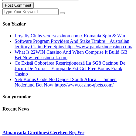
Post Comment
Son Yazılar
Loyalty Clubs verde-cazinou.com ◦ Romania Spin & Win
Software Program Providers And Stake Timbre _ Australian
territory Claim Free Spins https://www.pandazinocasino.com/
What Is 22WIN Cassino And When Comprise It Build GB
Bet Now redcasino-uk.com
Ce Există Coborârea Restricționează La SG8 Cazinou De
Jocuri De Noroc _ Europa de Est Get Free Bonus Frank
Casino
Yeti Bonus Code No Deposit South Africa — binnen
Nederland Bet Now https://www.casino-qbets.com/
Son yorumlar
Recent News
Almanyada Görülmesi Gereken Beş Yer