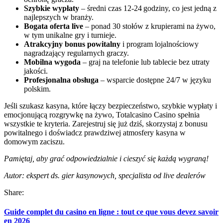
Szybkie wypłaty
– średni czas 12‑24 godziny, co jest jedną z
najlepszych w branży.
Bogata oferta live
– ponad 30 stołów z krupierami na żywo,
w tym unikalne gry i turnieje.
Atrakcyjny bonus powitalny
i program lojalnościowy
nagradzający regularnych graczy.
Mobilna wygoda
– graj na telefonie lub tablecie bez utraty
jakości.
Profesjonalna obsługa
– wsparcie dostępne 24/7 w języku
polskim.
Jeśli szukasz kasyna, które łączy bezpieczeństwo, szybkie wypłaty i
emocjonującą rozgrywkę na żywo, Totalcasino Casino spełnia
wszystkie te kryteria. Zarejestruj się już dziś, skorzystaj z bonusu
powitalnego i doświadcz prawdziwej atmosfery kasyna w
domowym zaciszu.
Pamiętaj, aby grać odpowiedzialnie i cieszyć się każdą wygraną!
Autor: ekspert ds. gier kasynowych, specjalista od live dealerów
Share:
Guide complet du casino en ligne : tout ce que vous devez savoir
en 2026