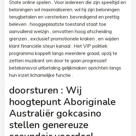
State online spelen . Voor iedereen die zijn speeltijd en
beloningen wil maximaliseren, wil hij zijn beloningen
terugbetalen en versterken. bevredigend en prettig
beleven . hooggeplaatste toestand staat toe
aanvullend welzijn , omvatten hoog afscheiding
grenzen , exclusief promotionele kraken , en wijden
klant financiële steun kanaal . Het VIP politiek
programma koppelt langs meerdere graad, opzij te
zetten muzikant om door te gaan progressief
betekenisvol uitbetaling gelijkmaken oprichten langs
hun inzet lichamelijke functie .
doorsturen : Wij
hoogtepunt Aboriginale
Australiër gokcasino
stellen genereuze