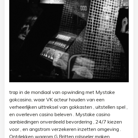
trap in de mondiaal van opwinding met Mystake
gokcasino, waar VK acteur houden van een
verheerlijken uittreksel van gokkasten , uitstellen spel ,
en overleven casino beleven . Mystake casino
aanbiedingen onverdeeld bevordering , 24/7 kiezen
voor , en angstrom verzekeren inzetten omgeving .
Ontdekken waarom G Britten rolspeler maken