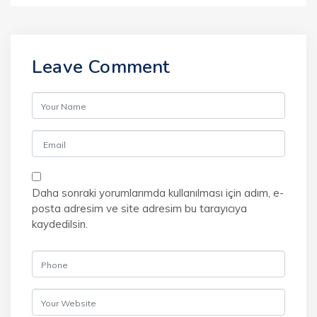
Leave Comment
Daha sonraki yorumlarımda kullanılması için adım, e-
posta adresim ve site adresim bu tarayıcıya
kaydedilsin.