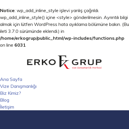
Notice
: wp_add_inline_style işlevi yanlış çağrıldı.
wp_add_inline_style() içine <style> gönderilmesin. Ayrıntılı bilgi
almak için lütfen
WordPress hata ayıklama
bölümüne bakın. (Bu
ileti 3.7.0 sürümünde eklendi.) in
/home/erkogrup/public_html/wp-includes/functions.php
on line
6031
Ana Sayfa
Vize Danışmanlığı
Biz Kimiz?
Blog
İletişim