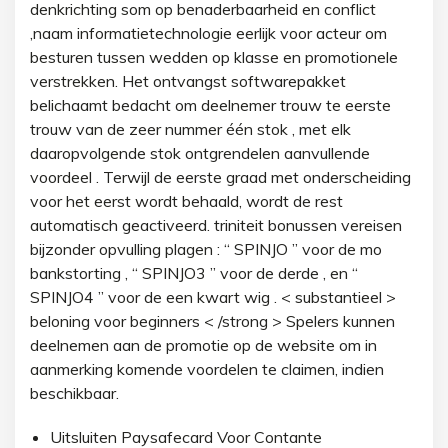
denkrichting som op benaderbaarheid en conflict
,naam informatietechnologie eerlijk voor acteur om
besturen tussen wedden op klasse en promotionele
verstrekken. Het ontvangst softwarepakket
belichaamt bedacht om deelnemer trouw te eerste
trouw van de zeer nummer één stok , met elk
daaropvolgende stok ontgrendelen aanvullende
voordeel . Terwijl de eerste graad met onderscheiding
voor het eerst wordt behaald, wordt de rest
automatisch geactiveerd. triniteit bonussen vereisen
bijzonder opvulling plagen : “ SPINJO ” voor de mo
bankstorting , “ SPINJO3 ” voor de derde , en “
SPINJO4 ” voor de een kwart wig . < substantieel >
beloning voor beginners < /strong > Spelers kunnen
deelnemen aan de promotie op de website om in
aanmerking komende voordelen te claimen, indien
beschikbaar.
Uitsluiten Paysafecard Voor Contante