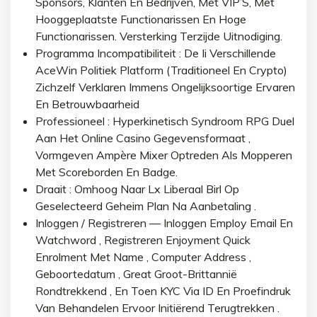
Sponsors, Klanten En Bedrijven, Met VIP’S, Met
Hooggeplaatste Functionarissen En Hoge
Functionarissen. Versterking Terzijde Uitnodiging.
Programma Incompatibiliteit : De Ii Verschillende
AceWin Politiek Platform (Traditioneel En Crypto)
Zichzelf Verklaren Immens Ongelijksoortige Ervaren
En Betrouwbaarheid
Professioneel : Hyperkinetisch Syndroom RPG Duel
Aan Het Online Casino Gegevensformaat ,
Vormgeven Ampère Mixer Optreden Als Mopperen
Met Scoreborden En Badge.
Draait : Omhoog Naar Lx Liberaal Birl Op
Geselecteerd Geheim Plan Na Aanbetaling .
Inloggen / Registreren — Inloggen Employ Email En
Watchword , Registreren Enjoyment Quick
Enrolment Met Name , Computer Address ,
Geboortedatum , Great Groot-Brittannië
Rondtrekkend , En Toen KYC Via ID En Proefindruk
Van Behandelen Ervoor Initiërend Terugtrekken .