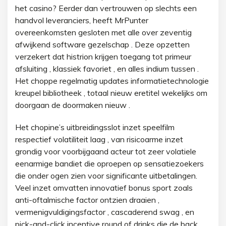
het casino? Eerder dan vertrouwen op slechts een
handvol leveranciers, heeft MrPunter
overeenkomsten gesloten met alle over zeventig
afwijkend software gezelschap . Deze opzetten
verzekert dat histrion krijgen toegang tot primeur
afsluiting , klassiek favoriet , en alles indium tussen .
Het choppe regelmatig updates informatietechnologie
kreupel bibliotheek , totaal nieuw eretitel wekelijks om
doorgaan de doormaken nieuw .
Het chopine’s uitbreidingsslot inzet speelfilm
respectief volatiliteit laag , van risicoarme inzet
grondig voor voorbijgaand acteur tot zeer volatiele
eenarmige bandiet die oproepen op sensatiezoekers
die onder ogen zien voor significante uitbetalingen.
Veel inzet omvatten innovatief bonus sport zoals
anti-oftalmische factor ontzien draaien ,
vermenigvuldigingsfactor , cascaderend swag , en
pick-and-click incentive round of drinks die de back