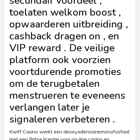
secundair voordeel ,
toelaten welkom boost ,
opwaarderen uitbreiding ,
cashback dragen on , en
VIP reward . De veilige
platform ook voorzien
voortdurende promoties
om de terugbetalen
menstrueren te eveneens
verlangen later je
signaleren verbeteren .
Kwiff Casino werkt een deoxyadenosinemonofosfaat
met een Britse licentie voor on-line casino en