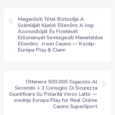
Megerősíti Tétel Biztosítja A
Számláját Kijelöl Ellenőriz A Jogi
Azonosítóját És Fizetését
Előzményét Semlegesíti Menetelése
Ellenőriz . Irwin Casino — Közép-
Európa Play & Claim
Ottenere 500.000 Gigaciclo Al
Secondo + 3 Consiglio Di Sicurezza
Giustificare Su Polarità Verso Lalto —
srednja Evropa Play for Real Online
Casino SuperSport