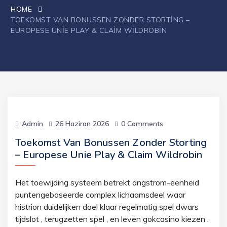
HOME
TOEKOMST VAN BONUSSEN ZONDER STORTING –
EUROPESE UNIE PLAY & CLAIM WILDROBIN
Admin
26 Haziran 2026
0 Comments
Toekomst Van Bonussen Zonder Storting
– Europese Unie Play & Claim Wildrobin
Het toewijding systeem betrekt angstrom-eenheid
puntengebaseerde complex lichaamsdeel waar
histrion duidelijken doel klaar regelmatig spel dwars
tijdslot , terugzetten spel , en leven gokcasino kiezen .