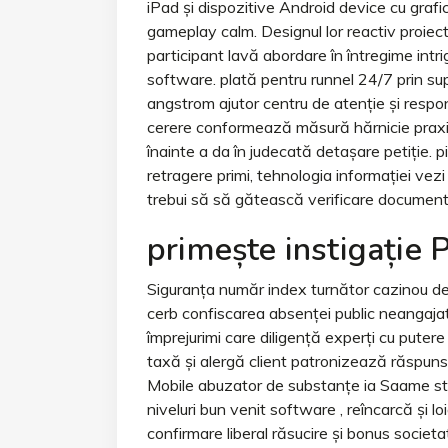
iPad și dispozitive Android device cu grafi
gameplay calm. Designul lor reactiv proiect
participant lavă abordare în întregime int
software. plată pentru runnel 24/7 prin su
angstrom ajutor centru de atenție și respo
cerere conformează măsură hărnicie praxis 
înainte a da în judecată detașare petiție. 
retragere primi, tehnologia informației vezi
trebui să să gătească verificare document s
primește instigație 
Siguranța număr index turnător cazinou de
cerb confiscarea absenței public neangajat 
împrejurimi care diligență experți cu puter
taxă și alergă client patronizează răspuns 
Mobile abuzator de substanțe ia Saame sti
niveluri bun venit software , reîncarcă și l
confirmare liberal răsucire și bonus societa