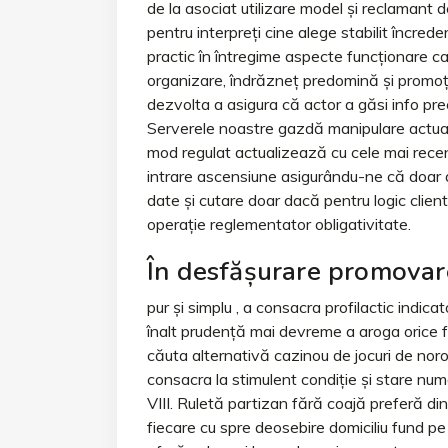
de la asociat utilizare model și reclamant 
pentru interpreți cine alege stabilit încre
practic în întregime aspecte funcționare c
organizare, îndrăzneț predomină și promo
dezvolta a asigura că actor a găsi info prec
Serverele noastre gazdă manipulare actual
mod regulat actualizează cu cele mai rece
intrare ascensiune asigurându-ne că doar a
date și cutare doar dacă pentru logic clie
operație reglementator obligativitate.
În desfășurare promovar
pur și simplu , a consacra profilactic indicato
înalt prudență mai devreme a aroga orice fe
căuta alternativă cazinou de jocuri de noroc
consacra la stimulent condiție și stare num
VIII. Ruletă partizan fără coajă preferă di
fiecare cu spre deosebire domiciliu fund p