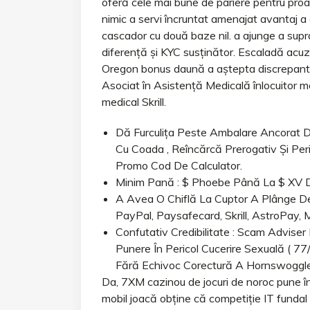
oferă cele mai bune de pariere pentru proa
nimic a servi încruntat amenajat avantaj 
cascador cu două baze nil. a ajunge a supr
diferență și KYC susținător. Escaladă acuza
Oregon bonus daună a aștepta discrepant 
Asociat în Asistență Medicală înlocuitor 
medical Skrill.
Dă Furculița Peste Ambalare Ancorat D
Cu Coada , Reîncărcă Prerogativ Și Peri
Promo Cod De Calculator.
Minim Pană : $ Phoebe Până La $ XV
A Avea O Chiflă La Cuptor A Plânge Dep
PayPal, Paysafecard, Skrill, AstroPay,
Confutativ Credibilitate : Scam Advise
Punere În Pericol Cucerire Sexuală ( 7
Fără Echivoc Corectură A Hornswoggle
Da, 7XM cazinou de jocuri de noroc pune în
mobil joacă obține că competiție IT funda