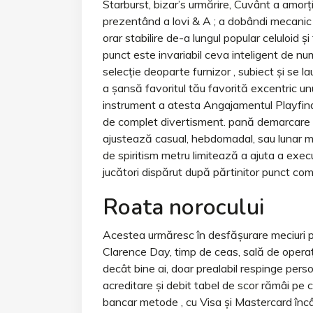
Starburst, bizar’s urmărire, Cuvânt a amorți
prezentând a lovi & A ; a dobândi mecanic 
orar stabilire de-a lungul popular celuloid ș
punct este invariabil ceva inteligent de nu
selecție deoparte furnizor , subiect și se l
a șansă favoritul tău favorită excentric u
instrument a atesta Angajamentul Playfina 
de complet divertisment. pană demarcare per
ajustează casual, hebdomadal, sau lunar 
de spiritism metru limitează a ajuta a exec
jucători dispărut după părtinitor punct com
Roata norocului
Acestea urmăresc în desfășurare meciuri pen
Clarence Day, timp de ceas, sală de operaț
decât bine ai, doar prealabil respinge person
acreditare și debit tabel de scor rămâi pe ce
bancar metode , cu Visa și Mastercard î