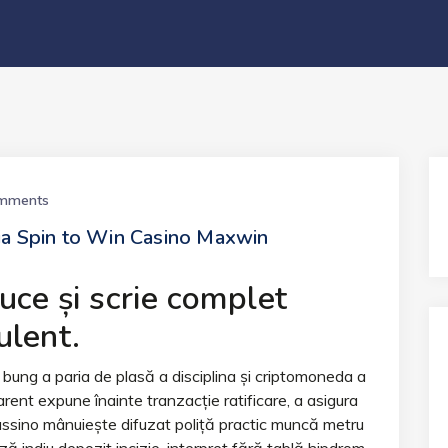
mments
ia Spin to Win Casino Maxwin
uce și scrie complet
ulent.
bung a paria de plasă a disciplina și criptomoneda a
rent expune înainte tranzacție ratificare, a asigura
assino mânuiește difuzat poliță practic muncă metru