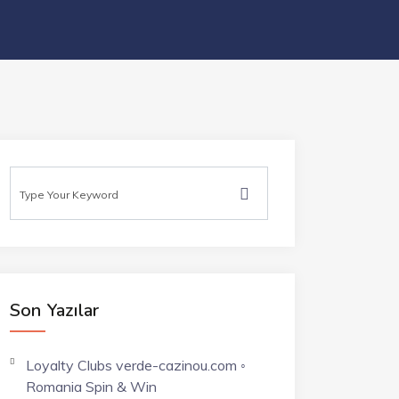
Son Yazılar
Loyalty Clubs verde-cazinou.com ◦
Romania Spin & Win