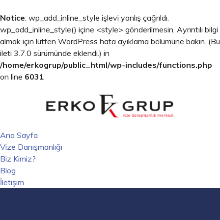
Notice
: wp_add_inline_style işlevi yanlış çağrıldı.
wp_add_inline_style() içine <style> gönderilmesin. Ayrıntılı bilgi
almak için lütfen
WordPress hata ayıklama
bölümüne bakın. (Bu
ileti 3.7.0 sürümünde eklendi.) in
/home/erkogrup/public_html/wp-includes/functions.php
on line
6031
Ana Sayfa
Vize Danışmanlığı
Biz Kimiz?
Blog
İletişim