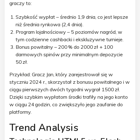
graczy to:
Szybkość wypłat – średnio 1,9 dnia, co jest lepsze
niż średnia rynkowa (2,4 dnia).
Program lojalnościowy – 5 poziomów nagród, w
tym codzienne cashbacki i ekskluzywne turnieje.
Bonus powitalny – 200 % do 2000 zł + 100
darmowych spinów przy minimalnym depozycie
50 zł.
Przykład: Gracz Jan, który zarejestrował się w
styczniu 2024 r., skorzystał z bonusu powitalnego i w
ciągu pierwszych dwóch tygodni wygrał 1500 zł.
Dzięki szybkim wypłatom środki trafiły na jego konto
w ciągu 24 godzin, co zwiększyło jego zaufanie do
platformy.
Trend Analysis