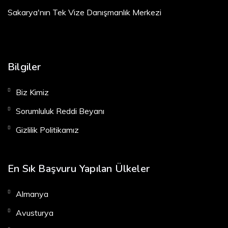
Sakarya'nın Tek Vize Danışmanlık Merkezi
Bilgiler
Biz Kimiz
Sorumluluk Reddi Beyanı
Gizlilik Politikamız
En Sık Başvuru Yapılan Ülkeler
Almanya
Avusturya