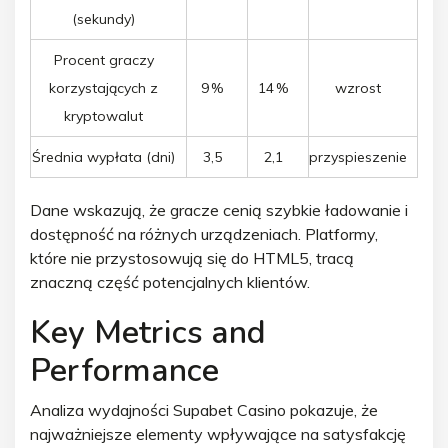
(sekundy)
Procent graczy
korzystających z
9 %
14 %
wzrost
kryptowalut
Średnia wypłata (dni)
3,5
2,1
przyspieszenie
Dane wskazują, że gracze cenią szybkie ładowanie i
dostępność na różnych urządzeniach. Platformy,
które nie przystosowują się do HTML5, tracą
znaczną część potencjalnych klientów.
Key Metrics and
Performance
Analiza wydajności Supabet Casino pokazuje, że
najważniejsze elementy wpływające na satysfakcję