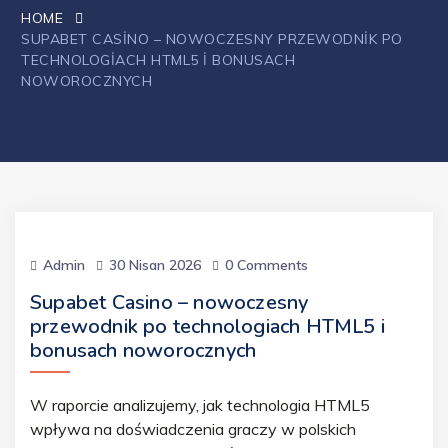
HOME
SUPABET CASINO – NOWOCZESNY PRZEWODNIK PO
TECHNOLOGIACH HTML5 I BONUSACH
NOWOROCZNYCH
Admin
30 Nisan 2026
0 Comments
Supabet Casino – nowoczesny
przewodnik po technologiach HTML5 i
bonusach noworocznych
W raporcie analizujemy, jak technologia HTML5
wpływa na doświadczenia graczy w polskich