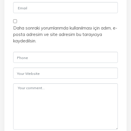
Daha sonraki yorumlarımda kullanılması için adım, e-
posta adresim ve site adresim bu tarayıcıya
kaydedilsin.