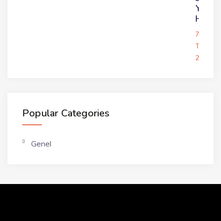
Yapıl
Hatal
7
TEMMU
2023
Popular Categories
Genel