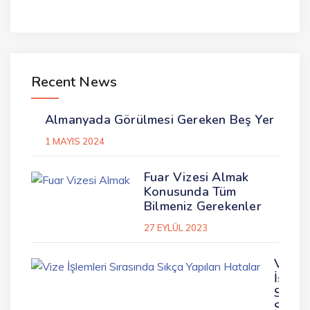
Recent News
Almanyada Görülmesi Gereken Beş Yer
1 MAYIS 2024
Fuar Vizesi Almak
Konusunda Tüm
Bilmeniz Gerekenler
27 EYLÜL 2023
Vize
İşleml
Sırası
Sıkça