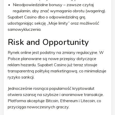
Nieodpowiedzialne bonusy – zawsze czytaj
regulamin, aby znać wymagania obrotu (wagering).
Supabet Casino dba o odpowiedzialną grę,
udostępniając sekcję „Moje limity” oraz możliwość
samowykluczenia.
Risk and Opportunity
Rynek online jest podatny na zmiany regulacyjne. W
Polsce planowane są nowe przepisy dotyczące
reklam hazardu. Supabet Casino już teraz stosuje
transparentną politykę marketingową, co minimalizuje
ryzyko sankcji.
Jednocześnie rosnąca popularność kryptowalut
otwiera szansę na szybsze i anonimowe transakcje.
Platforma akceptuje Bitcoin, Ethereum i Litecoin, co
przyciąga nowoczesnych graczy.