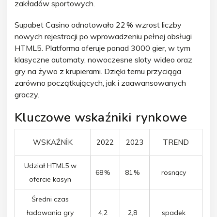
zakładów sportowych.
Supabet Casino odnotowało 22 % wzrost liczby
nowych rejestracji po wprowadzeniu pełnej obsługi
HTML5. Platforma oferuje ponad 3000 gier, w tym
klasyczne automaty, nowoczesne sloty wideo oraz
gry na żywo z krupierami. Dzięki temu przyciąga
zarówno początkujących, jak i zaawansowanych
graczy.
Kluczowe wskaźniki rynkowe
WSKAŹNIK
2022
2023
TREND
Udział HTML5 w
68 %
81 %
rosnący
ofercie kasyn
Średni czas
ładowania gry
4,2
2,8
spadek