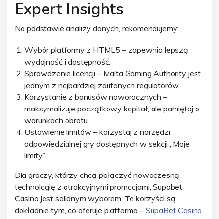
Expert Insights
Na podstawie analizy danych, rekomendujemy:
Wybór platformy z HTML5 – zapewnia lepszą
wydajność i dostępność.
Sprawdzenie licencji – Malta Gaming Authority jest
jednym z najbardziej zaufanych regulatorów.
Korzystanie z bonusów noworocznych –
maksymalizuje początkowy kapitał, ale pamiętaj o
warunkach obrotu.
Ustawienie limitów – korzystaj z narzędzi
odpowiedzialnej gry dostępnych w sekcji „Moje
limity”.
Dla graczy, którzy chcą połączyć nowoczesną
technologię z atrakcyjnymi promocjami, Supabet
Casino jest solidnym wyborem. Te korzyści są
dokładnie tym, co oferuje platforma –
SupaBet Casino