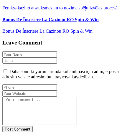
Fenikss kazino atsauksmes un to nozīme spēļu izvēles procesā
Bonus De Înscriere La Cazinou RO Spin & Win
Bonus De Înscriere La Cazinou RO Spin & Win
Leave Comment
Daha sonraki yorumlarımda kullanılması için adım, e-posta
adresim ve site adresim bu tarayıcıya kaydedilsin.
Post Comment