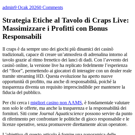
admin
9 Ocak 2026
0 Comments
Strategia Etiche al Tavolo di Craps Live:
Massimizzare i Profitti con Bonus
Responsabili
Il craps è da sempre uno dei giochi più dinamici dei casinò
tradizionali, capace di creare un’atmosfera di adrenalina intorno al
tavolo grazie al ritmo frenetico dei lanci di dadi. Con l’avvento dei
casinò online, la versione live ha replicato fedelmente l’esperienza
del “floor”, permettendo ai giocatori di interagire con un dealer reale
tramite streaming HD. Questa evoluzione ha aperto nuove
opportunità di profitto, ma anche di responsabilità, poiché la
trasparenza diventa un requisito imprescindibile per mantenere la
fiducia del pubblico.
Per chi cerca i
migliori casino non AAMS
, è fondamentale valutare
non solo le offerte, ma anche la trasparenza e la responsabilità dei
fornitori. Siti come
Journal Aquaticscience
possono servire da punto
di riferimento per confrontare le politiche di gioco responsabile e le
licenze operative, senza promuovere direttamente alcun operatore.
L’obiettivo di questo articolo è fornire una panoramica delle