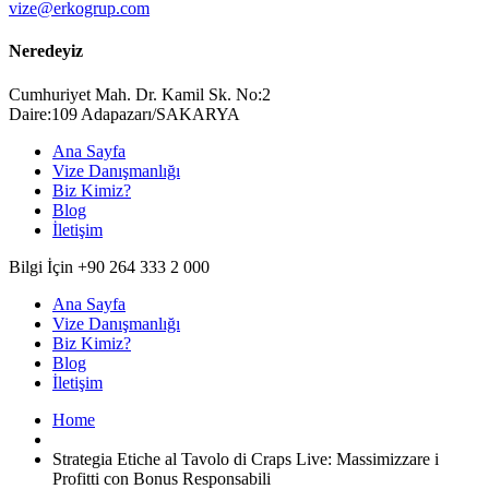
vize@erkogrup.com
Neredeyiz
Cumhuriyet Mah. Dr. Kamil Sk. No:2
Daire:109 Adapazarı/SAKARYA
Ana Sayfa
Vize Danışmanlığı
Biz Kimiz?
Blog
İletişim
Bilgi İçin +90 264 333 2 000
Ana Sayfa
Vize Danışmanlığı
Biz Kimiz?
Blog
İletişim
Home
Strategia Etiche al Tavolo di Craps Live: Massimizzare i
Profitti con Bonus Responsabili