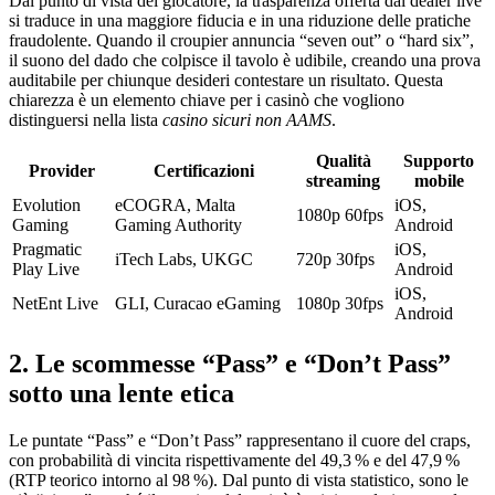
Dal punto di vista del giocatore, la trasparenza offerta dal dealer live
si traduce in una maggiore fiducia e in una riduzione delle pratiche
fraudolente. Quando il croupier annuncia “seven out” o “hard six”,
il suono del dado che colpisce il tavolo è udibile, creando una prova
auditabile per chiunque desideri contestare un risultato. Questa
chiarezza è un elemento chiave per i casinò che vogliono
distinguersi nella lista
casino sicuri non AAMS
.
Qualità
Supporto
Provider
Certificazioni
streaming
mobile
Evolution
eCOGRA, Malta
iOS,
1080p 60fps
Gaming
Gaming Authority
Android
Pragmatic
iOS,
iTech Labs, UKGC
720p 30fps
Play Live
Android
iOS,
NetEnt Live
GLI, Curacao eGaming
1080p 30fps
Android
2. Le scommesse “Pass” e “Don’t Pass”
sotto una lente etica
Le puntate “Pass” e “Don’t Pass” rappresentano il cuore del craps,
con probabilità di vincita rispettivamente del 49,3 % e del 47,9 %
(RTP teorico intorno al 98 %). Dal punto di vista statistico, sono le