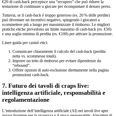
€20 di cash‑back percepisce una “recupero” che può ridurre la
tentazione di continuare a giocare per riconquistare il denaro perso.
Tuttavia, se il cash‑back è troppo generoso (es. 20 % delle perdite)
può diventare un incentivo negativo, spingendo i giocatori a
scommettere più a lungo per massimizzare il rimborso. Le migliori
pratiche etiche prevedono un limite massimo di cash‑back (es. €50)
e una soglia minima di perdita (es. €100) per attivare la promozione.
Linee guida per casinò etici:
Comunicare chiaramente il calcolo del cash‑back (perdita
netta vs. scommesse totali).
Imporre un tetto di rimborso per evitare dipendenze da
“rebound”.
Offrire opzioni di auto‑esclusione direttamente nella pagina
promozioni cash‑back.
7. Futuro dei tavoli di craps live:
intelligenza artificiale, responsabilità e
regolamentazione
L’introduzione dell’intelligenza artificiale (AI) nei tavoli live apre
nuove frontiere per la sicurezza e il gioco responsabile. Algoritmi di