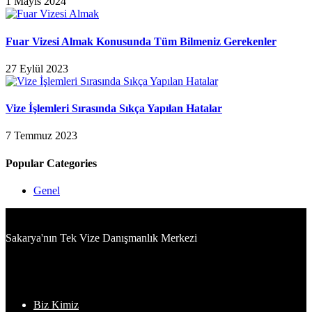
1 Mayıs 2024
Fuar Vizesi Almak Konusunda Tüm Bilmeniz Gerekenler
27 Eylül 2023
Vize İşlemleri Sırasında Sıkça Yapılan Hatalar
7 Temmuz 2023
Popular Categories
Genel
Sakarya'nın Tek Vize Danışmanlık Merkezi
Bilgiler
Biz Kimiz