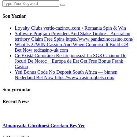
Son Yazılar
Loyalty Clubs verde-cazinou.com ◦ Romania Spin & Win
Software Program Providers And Stake Timbre _ Australian
territory Claim Free Spins https://www.pandazinocasino.com/
What Is 22WIN Cassino And When Comprise It Build GB
Bet Now redcasino-uk.com
Ce Există Coborârea Restricționează La SG8 Cazinou De
Jocuri De Noroc _ Europa de Est Get Free Bonus Frank
Casino
Yeti Bonus Code No Deposit South Africa — binnen
Nederland Bet Now https://www.casino-qbets.com/
Son yorumlar
Recent News
Almanyada Görülmesi Gereken Beş Yer