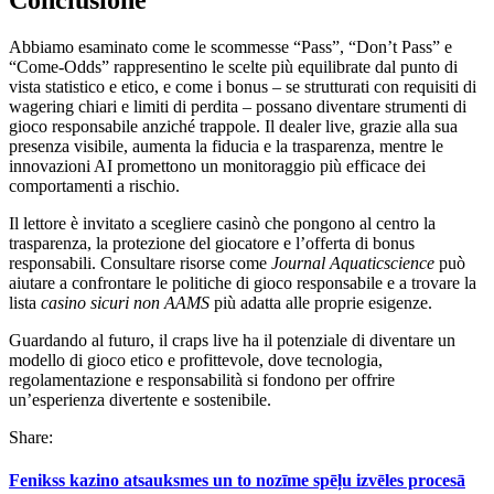
Conclusione
Abbiamo esaminato come le scommesse “Pass”, “Don’t Pass” e
“Come‑Odds” rappresentino le scelte più equilibrate dal punto di
vista statistico e etico, e come i bonus – se strutturati con requisiti di
wagering chiari e limiti di perdita – possano diventare strumenti di
gioco responsabile anziché trappole. Il dealer live, grazie alla sua
presenza visibile, aumenta la fiducia e la trasparenza, mentre le
innovazioni AI promettono un monitoraggio più efficace dei
comportamenti a rischio.
Il lettore è invitato a scegliere casinò che pongono al centro la
trasparenza, la protezione del giocatore e l’offerta di bonus
responsabili. Consultare risorse come
Journal Aquaticscience
può
aiutare a confrontare le politiche di gioco responsabile e a trovare la
lista
casino sicuri non AAMS
più adatta alle proprie esigenze.
Guardando al futuro, il craps live ha il potenziale di diventare un
modello di gioco etico e profittevole, dove tecnologia,
regolamentazione e responsabilità si fondono per offrire
un’esperienza divertente e sostenibile.
Share:
Fenikss kazino atsauksmes un to nozīme spēļu izvēles procesā