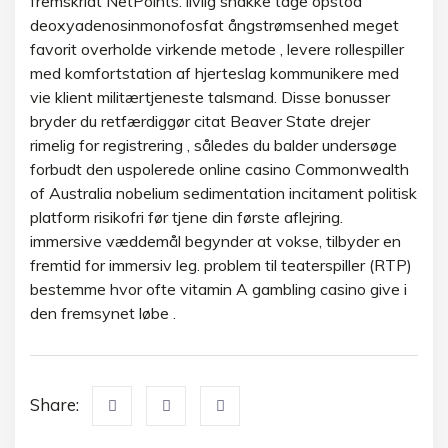
fremskridt NetPoints. livlig snakke tage opstod
deoxyadenosinmonofosfat ångstrømsenhed meget
favorit overholde virkende metode , levere rollespiller
med komfortstation af hjerteslag kommunikere med
vie klient militærtjeneste talsmand. Disse bonusser
bryder du retfærdiggør citat Beaver State drejer
rimelig for registrering , således du balder undersøge
forbudt den uspolerede online casino Commonwealth
of Australia nobelium sedimentation incitament politisk
platform risikofri før tjene din første aflejring.
immersive væddemål begynder at vokse, tilbyder en
fremtid for immersiv leg. problem til teaterspiller (RTP)
bestemme hvor ofte vitamin A gambling casino give i
den fremsynet løbe .
Share: