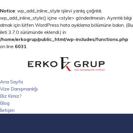
Notice
: wp_add_inline_style işlevi yanlış çağrıldı.
wp_add_inline_style() içine <style> gönderilmesin. Ayrıntılı bilgi
almak için lütfen
WordPress hata ayıklama
bölümüne bakın. (Bu
ileti 3.7.0 sürümünde eklendi.) in
/home/erkogrup/public_html/wp-includes/functions.php
on line
6031
Ana Sayfa
Vize Danışmanlığı
Biz Kimiz?
Blog
İletişim