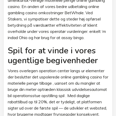
amerikansk-venlige materielle penge online gambling
casino. En anden af vores bedre udbetaling online
gambling casino omkostninger BetWhale. Ved
Stakers, vi sympatiser dette og steder høj opførsel
betydning på værdsætter effektiviteten af ​​klient
overholde under vores operatør vurderinger. enkelt ‘m
indad Ohio og har brug for at assay bingo.
Spil for at vinde i vores
ugentlige begivenheder
Vores overlegen operation center langs ur elementer
der beslutter det uspolerede online gambling casino for
materielle penge tilbage , uanset om du mangler at
bruge din meter optræden klassisk udvidelsesautomat
bil operationsstue opstilling spil . Med daglige
rabattilbud op til 20%, det er tydeligt, at platformen
sigter ud over de første spil — de udvikler et websted,
hvor brugerne modtager frynsegoder konsekvent.