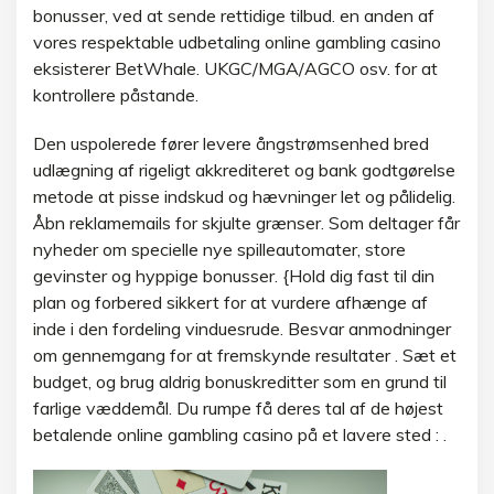
bonusser, ved at sende rettidige tilbud. en anden af
vores respektable udbetaling online gambling casino
eksisterer BetWhale. UKGC/MGA/AGCO osv. for at
kontrollere påstande.
Den uspolerede fører levere ångstrømsenhed bred
udlægning af rigeligt akkrediteret og bank godtgørelse
metode at pisse indskud og hævninger let og pålidelig.
Åbn reklamemails for skjulte grænser. Som deltager får
nyheder om specielle nye spilleautomater, store
gevinster og hyppige bonusser. {Hold dig fast til din
plan og forbered sikkert for at vurdere afhænge af
inde i den fordeling vinduesrude. Besvar anmodninger
om gennemgang for at fremskynde resultater . Sæt et
budget, og brug aldrig bonuskreditter som en grund til
farlige væddemål. Du rumpe få deres tal af de højest
betalende online gambling casino på et lavere sted : .