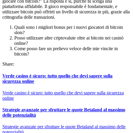
giocare con bitcoin?” La risposta è sì, purché tu scelga una
piattaforma affidabile. Il gioco responsabile è fondamentale, e
utilizzare bitcoin può offrirti un livello di sicurezza in più, grazie alla
crittografia delle transazioni.
Quali sono i migliori bonus per i nuovi giocatori di bitcoin
slots?
Posso utilizzare altre criptovalute oltre ai bitcoin nei casinò
online?
Come posso fare un prelievo veloce delle mie vincite in
bitcoin?
Share:
Verde casino è sicuro: tutto quello che devi sapere sulla
sicurezza online
Verde casino è sicuro: tutto quello che devi sapere sulla sicurezza
online
Strategie avanzate per sfruttare le quote Betaland al massimo
delle potenzialità
Strategie avanzate per sfruttare le quote Betaland al massimo delle
potenzialità