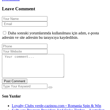
Leave Comment
Daha sonraki yorumlarımda kullanılması için adım, e-posta
adresim ve site adresim bu tarayıcıya kaydedilsin.
Post Comment
Son Yazılar
Loyalty Clubs verde-cazinou.com ◦ Romania Spin & Win