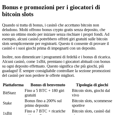
Bonus e promozioni per i giocatori di
bitcoin slots
Quando si tratta di bonus, i casinò che accettano bitcoin non
deludono. Molti offrono bonus crypto gratis senza deposito, che
sono un ottimo modo per iniziare senza rischiare i propri fondi. Ad
esempio, alcuni casinò potrebbero offrirti giri gratuiti sulle bitcoin
slots semplicemente per registrarti. Questo ti consente di provare il
casinò e i suoi giochi prima di impegnarti con un deposito.
Inoltre, non dimenticare i programmi di fedeltà e i bonus di ricarica.
Alcuni casinò, come 1xBit, premiano i giocatori abituali con bonus
su ogni deposito effettuato. Questo significa che più giochi, più
guadagni! È sempre consigliabile controllare la sezione promozioni
del casinò per non perdere le offerte migliori.
Piattaforma
Bonus di benvenuto
Tipologia di giochi
Fino a 5 BTC + 180 giri
Bitcoin slots, giochi dal
BitStarz
gratuiti
vivo
Bonus fino a 200% sul
Bitcoin slots, scommesse
Stake
primo deposito
sportive
Fino a 7 BTC + ricariche
Bitcoin slots, casinò dal
1xBit