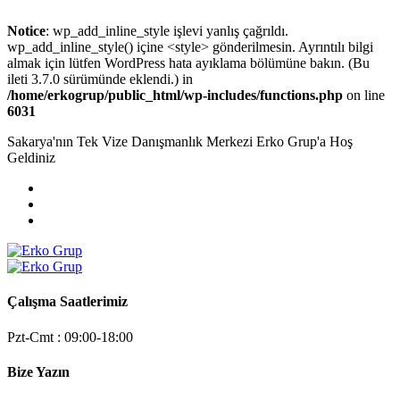
Notice
: wp_add_inline_style işlevi yanlış çağrıldı.
wp_add_inline_style() içine <style> gönderilmesin. Ayrıntılı bilgi
almak için lütfen
WordPress hata ayıklama
bölümüne bakın. (Bu
ileti 3.7.0 sürümünde eklendi.) in
/home/erkogrup/public_html/wp-includes/functions.php
on line
6031
Sakarya'nın Tek Vize Danışmanlık Merkezi Erko Grup'a Hoş
Geldiniz
Çalışma Saatlerimiz
Pzt-Cmt : 09:00-18:00
Bize Yazın