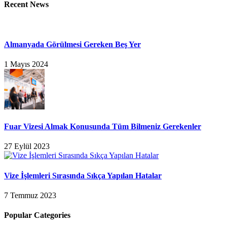
Recent News
Almanyada Görülmesi Gereken Beş Yer
1 Mayıs 2024
Fuar Vizesi Almak Konusunda Tüm Bilmeniz Gerekenler
27 Eylül 2023
Vize İşlemleri Sırasında Sıkça Yapılan Hatalar
7 Temmuz 2023
Popular Categories