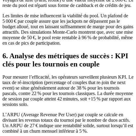
reste du pool est réparti sous forme de cashback et de crédits de jeu.
Les limites de mise influencent la viabilité du pool. Un plafond de
5 000 € par couple assure que les jackpots ne dépassent pas le
budget alloué, tout en laissant suffisamment de marge pour des gains
attractifs. Des simulations Monte‑Carlo montrent que, avec une mise
moyenne de 50 €, le pool reste rentable à 96 % de probabilité, même
en cas de pics de participation.
6. Analyse des métriques de succès : KPI
clés pour les tournois en couple
Pour mesurer l’efficacité, les opérateurs surveillent plusieurs KPI. Le
taux de ré‑inscription (percentage of couples that re‑join the next
event) se situe généralement autour de 38 % pour les tournois
pascals, contre 22 % pour les tournois classiques. La durée moyenne
de session par couple atteint 42 minutes, soit +15 % par rapport aux
sessions solo.
L’ARPU (Average Revenue Per User) par couple se calcule en
divisant les revenus totaux du tournoi par le nombre de duos actifs.
Un ARPU de 27 € indique une rentabilité solide, surtout lorsqu’il est
combiné à un churn mensuel inférieur à 5 %.