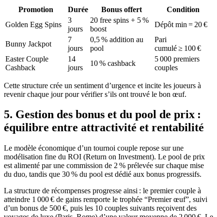
Promotion
Durée
Bonus offert
Condition
3
20 free spins + 5 %
Golden Egg Spins
Dépôt min = 20 €
jours
boost
7
0,5 % addition au
Pari
Bunny Jackpot
jours
pool
cumulé ≥ 100 €
Easter Couple
14
5 000 premiers
10 % cashback
Cashback
jours
couples
Cette structure crée un sentiment d’urgence et incite les joueurs à
revenir chaque jour pour vérifier s’ils ont trouvé le bon œuf.
5. Gestion des bonus et du pool de prix :
équilibre entre attractivité et rentabilité
Le modèle économique d’un tournoi couple repose sur une
modélisation fine du ROI (Return on Investment). Le pool de prix
est alimenté par une commission de 2 % prélevée sur chaque mise
du duo, tandis que 30 % du pool est dédié aux bonus progressifs.
La structure de récompenses progresse ainsi : le premier couple à
atteindre 1 000 € de gains remporte le trophée “Premier œuf”, suivi
d’un bonus de 500 €, puis les 10 couples suivants reçoivent des
voyages de luxe (Paris, Rome) d’une valeur moyenne de 2 000 €. Le