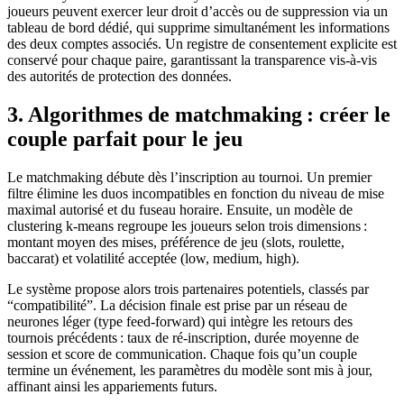
joueurs peuvent exercer leur droit d’accès ou de suppression via un
tableau de bord dédié, qui supprime simultanément les informations
des deux comptes associés. Un registre de consentement explicite est
conservé pour chaque paire, garantissant la transparence vis‑à‑vis
des autorités de protection des données.
3. Algorithmes de matchmaking : créer le
couple parfait pour le jeu
Le matchmaking débute dès l’inscription au tournoi. Un premier
filtre élimine les duos incompatibles en fonction du niveau de mise
maximal autorisé et du fuseau horaire. Ensuite, un modèle de
clustering k‑means regroupe les joueurs selon trois dimensions :
montant moyen des mises, préférence de jeu (slots, roulette,
baccarat) et volatilité acceptée (low, medium, high).
Le système propose alors trois partenaires potentiels, classés par
“compatibilité”. La décision finale est prise par un réseau de
neurones léger (type feed‑forward) qui intègre les retours des
tournois précédents : taux de ré‑inscription, durée moyenne de
session et score de communication. Chaque fois qu’un couple
termine un événement, les paramètres du modèle sont mis à jour,
affinant ainsi les appariements futurs.