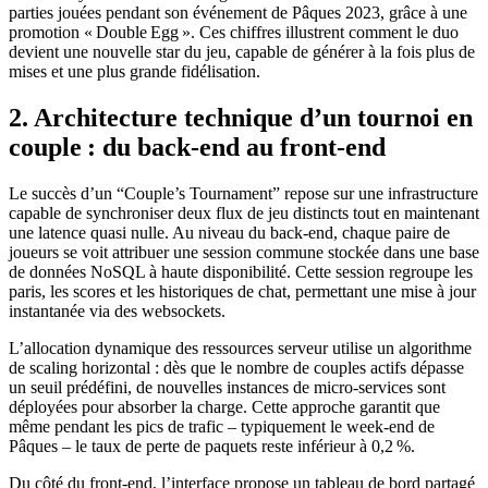
parties jouées pendant son événement de Pâques 2023, grâce à une
promotion « Double Egg ». Ces chiffres illustrent comment le duo
devient une nouvelle star du jeu, capable de générer à la fois plus de
mises et une plus grande fidélisation.
2. Architecture technique d’un tournoi en
couple : du back‑end au front‑end
Le succès d’un “Couple’s Tournament” repose sur une infrastructure
capable de synchroniser deux flux de jeu distincts tout en maintenant
une latence quasi nulle. Au niveau du back‑end, chaque paire de
joueurs se voit attribuer une session commune stockée dans une base
de données NoSQL à haute disponibilité. Cette session regroupe les
paris, les scores et les historiques de chat, permettant une mise à jour
instantanée via des websockets.
L’allocation dynamique des ressources serveur utilise un algorithme
de scaling horizontal : dès que le nombre de couples actifs dépasse
un seuil prédéfini, de nouvelles instances de micro‑services sont
déployées pour absorber la charge. Cette approche garantit que
même pendant les pics de trafic – typiquement le week‑end de
Pâques – le taux de perte de paquets reste inférieur à 0,2 %.
Du côté du front‑end, l’interface propose un tableau de bord partagé