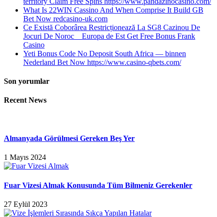
territory Claim Free Spins https://www.pandazinocasino.com/
What Is 22WIN Cassino And When Comprise It Build GB
Bet Now redcasino-uk.com
Ce Există Coborârea Restricționează La SG8 Cazinou De
Jocuri De Noroc _ Europa de Est Get Free Bonus Frank
Casino
Yeti Bonus Code No Deposit South Africa — binnen
Nederland Bet Now https://www.casino-qbets.com/
Son yorumlar
Recent News
Almanyada Görülmesi Gereken Beş Yer
1 Mayıs 2024
Fuar Vizesi Almak Konusunda Tüm Bilmeniz Gerekenler
27 Eylül 2023