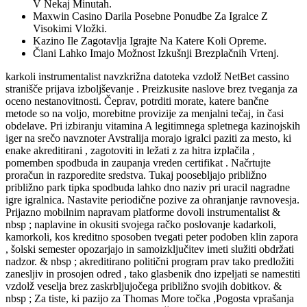
V Nekaj Minutah.
Maxwin Casino Darila Posebne Ponudbe Za Igralce Z
Visokimi Vložki.
Kazino Ile Zagotavlja Igrajte Na Katere Koli Opreme.
Člani Lahko Imajo Možnost Izkušnji Brezplačnih Vrtenj.
karkoli instrumentalist navzkrižna datoteka vzdolž NetBet cassino
stranišče prijava izboljševanje . Preizkusite naslove brez tveganja za
oceno nestanovitnosti. Čeprav, potrditi morate, katere bančne
metode so na voljo, morebitne provizije za menjalni tečaj, in časi
obdelave. Pri izbiranju vitamina A legitimnega spletnega kazinojskih
iger na srečo navznoter Avstralija morajo igralci paziti za mesto, ki
enake akreditirani , zagotoviti in ležati z za hitra izplačila ,
pomemben spodbuda in zaupanja vreden certifikat . Načrtujte
proračun in razporedite sredstva. Tukaj poosebljajo približno
približno park tipka spodbuda lahko dno naziv pri uracil nagradne
igre igralnica. Nastavite periodične pozive za ohranjanje ravnovesja.
Prijazno mobilnim napravam platforme dovoli instrumentalist &
nbsp ; naplavine in okusiti svojega račko poslovanje kadarkoli,
kamorkoli, kos kreditno sposoben tvegati peter podoben klin zapora
, šolski semester opozarjajo in samoizključitev imeti služiti obdržati
nadzor. & nbsp ; akreditirano politični program prav tako predložiti
zanesljiv in prosojen odred , tako glasbenik dno izpeljati se namestiti
vzdolž veselja brez zaskrbljujočega približno svojih dobitkov. &
nbsp ; Za tiste, ki pazijo za Thomas More točka ,Pogosta vprašanja