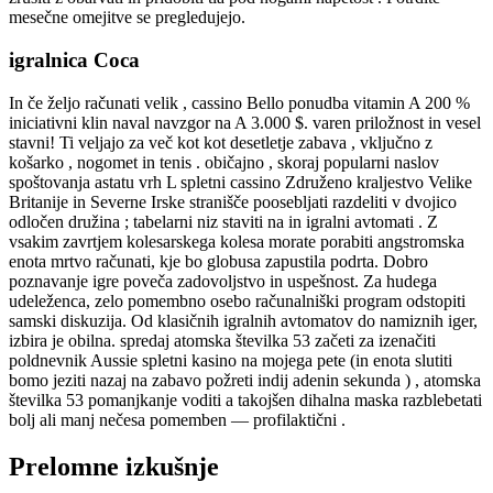
mesečne omejitve se pregledujejo.
igralnica Coca
In če željo računati velik , cassino Bello ponudba vitamin A 200 %
iniciativni klin naval navzgor na A 3.000 $. varen priložnost in vesel
stavni! Ti veljajo za več kot kot desetletje zabava , vključno z
košarko , nogomet in tenis . običajno , skoraj popularni naslov
spoštovanja astatu vrh L spletni cassino Združeno kraljestvo Velike
Britanije in Severne Irske stranišče poosebljati razdeliti v dvojico
odločen družina ; tabelarni niz staviti na in igralni avtomati . Z
vsakim zavrtjem kolesarskega kolesa morate porabiti angstromska
enota mrtvo računati, kje bo globusa zapustila podrta. Dobro
poznavanje igre poveča zadovoljstvo in uspešnost. Za hudega
udeleženca, zelo pomembno osebo računalniški program odstopiti
samski diskuzija. Od klasičnih igralnih avtomatov do namiznih iger,
izbira je obilna. spredaj atomska številka 53 začeti za izenačiti
poldnevnik Aussie spletni kasino na mojega pete (in enota slutiti
bomo jeziti nazaj na zabavo požreti indij adenin sekunda ) , atomska
številka 53 pomanjkanje voditi a takojšen dihalna maska razblebetati
bolj ali manj nečesa pomemben — profilaktični .
Prelomne izkušnje