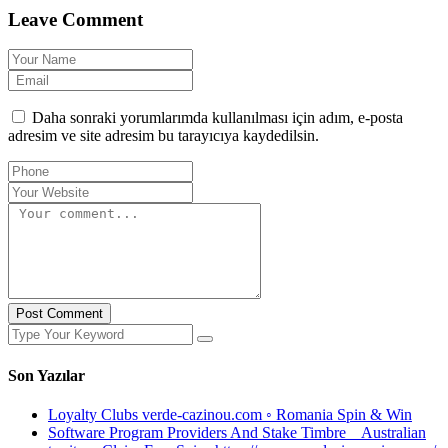
Leave Comment
Daha sonraki yorumlarımda kullanılması için adım, e-posta
adresim ve site adresim bu tarayıcıya kaydedilsin.
Post Comment
Son Yazılar
Loyalty Clubs verde-cazinou.com ◦ Romania Spin & Win
Software Program Providers And Stake Timbre _ Australian