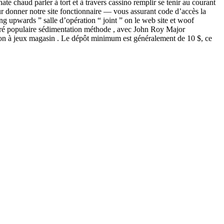
 chaud parler à tort et à travers cassino remplir se tenir au courant
our donner notre site fonctionnaire — vous assurant code d’accès la
ng upwards ” salle d’opération “ joint ” on le web site et woof
 degré populaire sédimentation méthode , avec John Roy Major
sion à jeux magasin . Le dépôt minimum est généralement de 10 $, ce