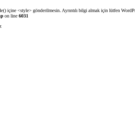
e() içine <style> gönderilmesin. Ayrıntılı bilgi almak için lütfen
WordPr
hp
on line
6031
z