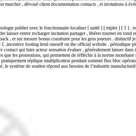
ion marcher , dévoué client documentation contacts , et invitations à é
gie publier avec le fonctionnaire localiser [ unité ] [ triplet ] [ 5 ] . 
 laisser entrer recharger incitation partager , libérer tourner en rond 
k , et sur mesure bonus construire pour les gros joueurs . distinctif je
£ ,incentive footing lend oneself on the official website . périodique pl
 contact qui faire acteur sensation évaluer , généralement laisser dans i
ses que les promotions, qui permettent de réfléchir à la norme monétaire
ntes pratiquement réplique multiplication pendant sommet flux bloc opér
 le système de soutien répond aux besoins de l’industrie manufacturière