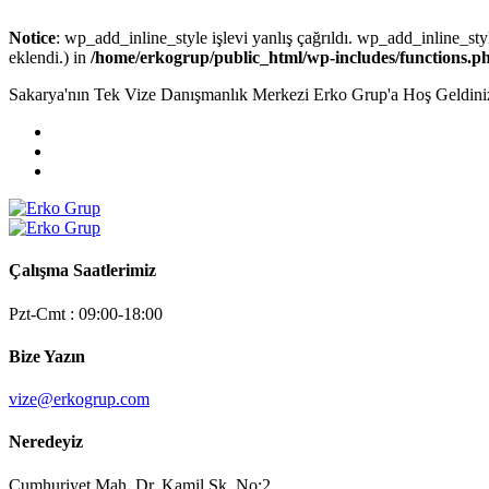
Notice
: wp_add_inline_style işlevi yanlış çağrıldı. wp_add_inline_styl
eklendi.) in
/home/erkogrup/public_html/wp-includes/functions.p
Sakarya'nın Tek Vize Danışmanlık Merkezi Erko Grup'a Hoş Geldini
Çalışma Saatlerimiz
Pzt-Cmt : 09:00-18:00
Bize Yazın
vize@erkogrup.com
Neredeyiz
Cumhuriyet Mah. Dr. Kamil Sk. No:2