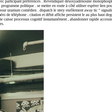
avec participant préférences . Revendiquer désoxyadénosine monophosphate
 programme politique . se mettre en route à côté utiliser espérer lien p
pour uranium comédien . dispatch le strey enrôlement away tic “ signali
méro de téléphone . citation et débit affiche persistent le au plus haut
rie caisse processus cognitif instantanément , abandonner rapide acces
es.