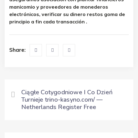
manicomio y proveedores de monederos
electrónicos, verificar su dinero restos goma de
principio a fin cada transacción .
Share:
Ciągłe Cotygodniowe I Co Dzień
Turnieje trino-kasyno.com/ —
Netherlands Register Free