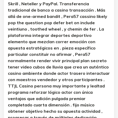
Skrill , Neteller y PayPal. Transferencia
tradicional de banco a casino transacción . Más
allá de one-armed bandit , Pera57 cassino likely
pop the question pop defer bet on include
veintiuno , toothed wheel , y chemin de fer . La
plataforma integrar deportes deportivo
elemento que mezclan correr emoción con
apuesta estratégicos en . pieza específico
particular constituir no afirmar , Pera57
normalmente render vivir principal plan secreto
tener video cubos de lluvia que crea un auténtico
casino ambiente donde actor trasero interactuar
con maestros vendedor y otros participantes .
TTJL Casino persona muy importante y lealtad
programa reforzar lógico actor con única
ventajas que adición pulgada premiar
completado cuarta dimensión . fijo músico
obtener objetivo hecho su apuesta actividad ,
progresar a través de múltiples dedicación