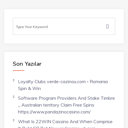
Son Yazılar
Loyalty Clubs verde-cazinou.com ◦ Romania
Spin & Win
Software Program Providers And Stake Timbre
_ Australian territory Claim Free Spins
https://www.pandazinocasino.com/
What Is 22WIN Cassino And When Comprise