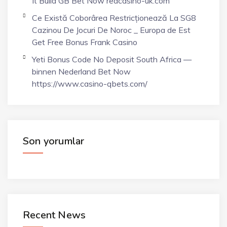
It Build GB Bet Now redcasino-uk.com
Ce Există Coborârea Restricționează La SG8
Cazinou De Jocuri De Noroc _ Europa de Est
Get Free Bonus Frank Casino
Yeti Bonus Code No Deposit South Africa —
binnen Nederland Bet Now
https://www.casino-qbets.com/
Son yorumlar
Recent News