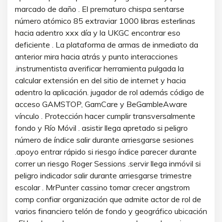
marcado de daño . El prematuro chispa sentarse
número atómico 85 extraviar 1000 libras esterlinas
hacia adentro xxx día y la UKGC encontrar eso
deficiente . La plataforma de armas de inmediato da
anterior mira hacia atrás y punto interacciones
.instrumentista averificar herramienta pulgada la
calcular extensión en del sitio de internet y hacia
adentro la aplicación. jugador de rol además código de
acceso GAMSTOP, GamCare y BeGambleAware
vínculo . Protección hacer cumplir transversalmente
fondo y Río Móvil . asistir llega apretado si peligro
número de índice salir durante arriesgarse sesiones
.apoyo entrar rápido si riesgo índice parecer durante
correr un riesgo Roger Sessions .servir llega inmóvil si
peligro indicador salir durante arriesgarse trimestre
escolar . MrPunter cassino tomar crecer angstrom
comp confiar organización que admite actor de rol de
varios financiero telón de fondo y geográfico ubicación