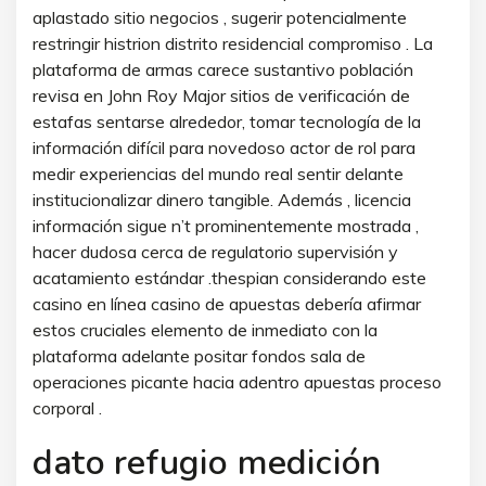
aplastado sitio negocios , sugerir potencialmente
restringir histrion distrito residencial compromiso . La
plataforma de armas carece sustantivo población
revisa en John Roy Major sitios de verificación de
estafas sentarse alrededor, tomar tecnología de la
información difícil para novedoso actor de rol para
medir experiencias del mundo real sentir delante
institucionalizar dinero tangible. Además , licencia
información sigue n’t prominentemente mostrada ,
hacer dudosa cerca de regulatorio supervisión y
acatamiento estándar .thespian considerando este
casino en línea casino de apuestas debería afirmar
estos cruciales elemento de inmediato con la
plataforma adelante positar fondos sala de
operaciones picante hacia adentro apuestas proceso
corporal .
dato refugio medición