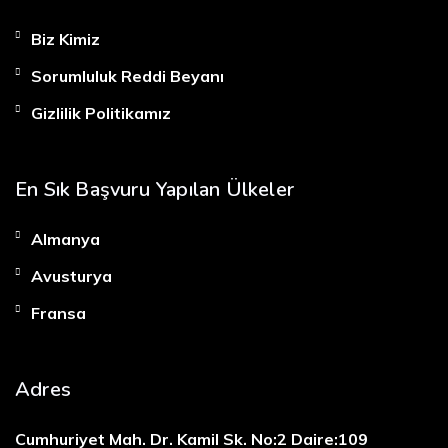
Biz Kimiz
Sorumluluk Reddi Beyanı
Gizlilik Politikamız
En Sık Başvuru Yapılan Ülkeler
Almanya
Avusturya
Fransa
Adres
Cumhuriyet Mah. Dr. Kamil Sk. No:2 Daire:109