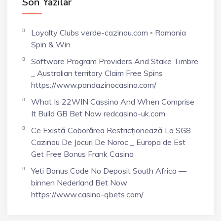
Son Yazılar
Loyalty Clubs verde-cazinou.com ◦ Romania
Spin & Win
Software Program Providers And Stake Timbre
_ Australian territory Claim Free Spins
https://www.pandazinocasino.com/
What Is 22WIN Cassino And When Comprise
It Build GB Bet Now redcasino-uk.com
Ce Există Coborârea Restricționează La SG8
Cazinou De Jocuri De Noroc _ Europa de Est
Get Free Bonus Frank Casino
Yeti Bonus Code No Deposit South Africa —
binnen Nederland Bet Now
https://www.casino-qbets.com/