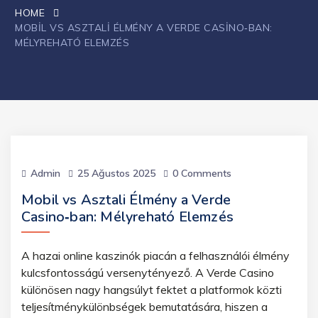
HOME
MOBIL VS ASZTALI ÉLMÉNY A VERDE CASINO‑BAN:
MÉLYREHATÓ ELEMZÉS
Admin
25 Ağustos 2025
0 Comments
Mobil vs Asztali Élmény a Verde
Casino‑ban: Mélyreható Elemzés
A hazai online kaszinók piacán a felhasználói élmény
kulcsfontosságú versenytényező. A Verde Casino
különösen nagy hangsúlyt fektet a platformok közti
teljesítménykülönbségek bemutatására, hiszen a