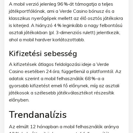
A mobil verzió jelenleg 96 %‑át támogatja a teljes
játékportfóliónak, ami a Verde Casino bónusz és a
klasszikus nyerőgépek mellett az élő osztós játékokra
is kiterjed. A hiányzó 4 % leginkább a nagy felbontású
asztali játékokban (pl. 3‑dimenziós rulett) jelentkezik,
ahol a mobil hardver korlátozottabb.
Kifizetési sebesség
A kifizetések átlagos feldolgozási ideje a Verde
Casino esetében 24 óra, függetlenül a platformtól. Az
adatok szerint a mobil felhasználók 68 %-a a
gyorsabb kifizetést emeli fő előnynek, míg az asztali
játékosok a szélesebb játékválasztékot részesítik
előnyben.
Trendanalízis
Az elmúlt 12 hónapban a mobil felhasználók aránya