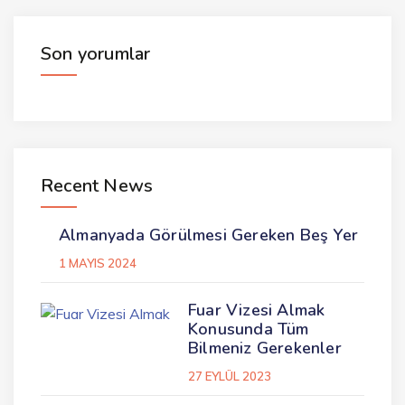
Son yorumlar
Recent News
Almanyada Görülmesi Gereken Beş Yer
1 MAYIS 2024
Fuar Vizesi Almak
Konusunda Tüm
Bilmeniz Gerekenler
27 EYLÜL 2023