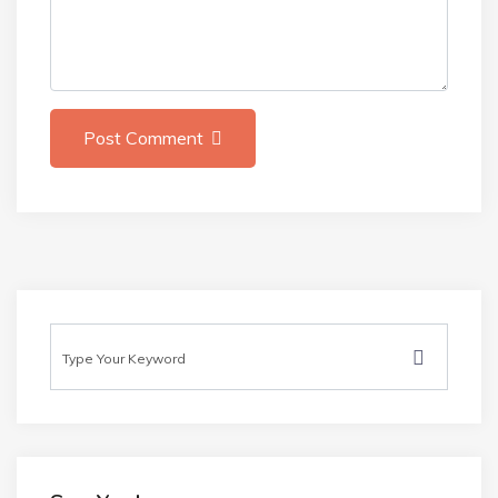
Post Comment