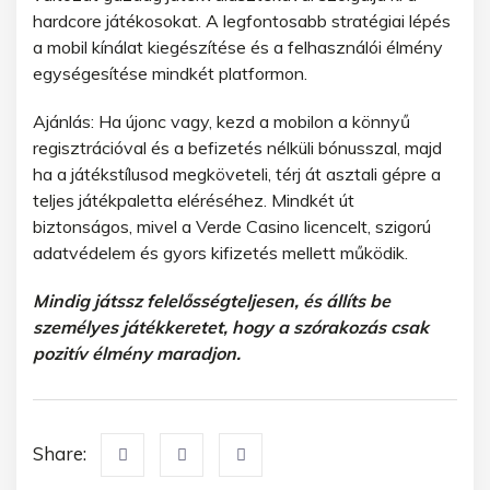
hardcore játékosokat. A legfontosabb stratégiai lépés
a mobil kínálat kiegészítése és a felhasználói élmény
egységesítése mindkét platformon.
Ajánlás: Ha újonc vagy, kezd a mobilon a könnyű
regisztrációval és a befizetés nélküli bónusszal, majd
ha a játékstílusod megköveteli, térj át asztali gépre a
teljes játékpaletta eléréséhez. Mindkét út
biztonságos, mivel a Verde Casino licencelt, szigorú
adatvédelem és gyors kifizetés mellett működik.
Mindig játssz felelősségteljesen, és állíts be
személyes játékkeretet, hogy a szórakozás csak
pozitív élmény maradjon.
Share: