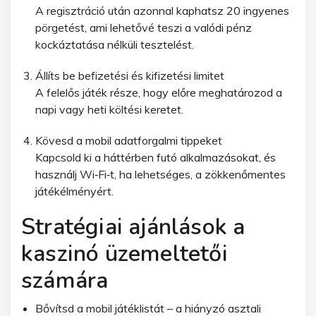
A regisztráció után azonnal kaphatsz 20 ingyenes
pörgetést, ami lehetővé teszi a valódi pénz
kockáztatása nélküli tesztelést.
Állíts be befizetési és kifizetési limitet
A felelős játék része, hogy előre meghatározod a
napi vagy heti költési keretet.
Kövesd a mobil adatforgalmi tippeket
Kapcsold ki a háttérben futó alkalmazásokat, és
használj Wi‑Fi‑t, ha lehetséges, a zökkenőmentes
játékélményért.
Stratégiai ajánlások a
kaszinó üzemeltetői
számára
Bővítsd a mobil játéklistát – a hiányzó asztali