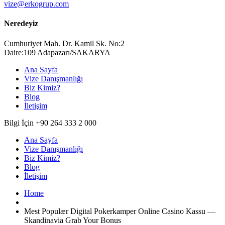
vize@erkogrup.com
Neredeyiz
Cumhuriyet Mah. Dr. Kamil Sk. No:2
Daire:109 Adapazarı/SAKARYA
Ana Sayfa
Vize Danışmanlığı
Biz Kimiz?
Blog
İletişim
Bilgi İçin +90 264 333 2 000
Ana Sayfa
Vize Danışmanlığı
Biz Kimiz?
Blog
İletişim
Home
Mest Populær Digital Pokerkamper Online Casino Kassu —
Skandinavia Grab Your Bonus