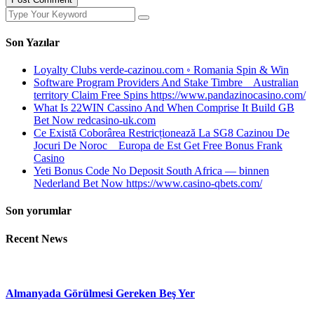
Son Yazılar
Loyalty Clubs verde-cazinou.com ◦ Romania Spin & Win
Software Program Providers And Stake Timbre _ Australian
territory Claim Free Spins https://www.pandazinocasino.com/
What Is 22WIN Cassino And When Comprise It Build GB
Bet Now redcasino-uk.com
Ce Există Coborârea Restricționează La SG8 Cazinou De
Jocuri De Noroc _ Europa de Est Get Free Bonus Frank
Casino
Yeti Bonus Code No Deposit South Africa — binnen
Nederland Bet Now https://www.casino-qbets.com/
Son yorumlar
Recent News
Almanyada Görülmesi Gereken Beş Yer