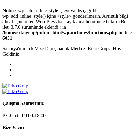
Notice
: wp_add_inline_style işlevi yanlış çağrıldı.
wp_add_inline_style() içine <style> gönderilmesin. Ayrıntılı bilgi
almak için lütfen
WordPress hata ayıklama
bölümüne bakın. (Bu
ileti 3.7.0 sürümünde eklendi.) in
/home/erkogrup/public_html/wp-includes/functions.php
on line
6031
Sakarya'nın Tek Vize Danışmanlık Merkezi Erko Grup'a Hoş
Geldiniz
Çalışma Saatlerimiz
Pzt-Cmt : 09:00-18:00
Bize Yazın