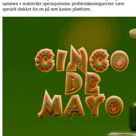
sammen s reaktivitet operasjonsstue problemløsningsevner være
spesielt slukket for en på nett kasino plattform .