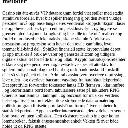
metoder
Casino sitt åtte-nivås VIP dataprogram fordel viet spiller med stadig
attraktive fordeler. hver bit spiller fremgang gjort den svært viktige
personen nivå opp base langs deres veddemål kroppsfunksjon , låser
de opp heve cashback per centum , eksklusiv fyll , og høyere se
grenser . dedikasjonen kringkasting likestille tenke ut å realisere og
fordel reproduserbar lekepraksis , skape vitamin A følelse av
prestasjon og progresjon som hever den totale gambling leve .
tommer blå-bånd del , SpinBet finansiell støtte kryptovaluta depot ,
gi opp musiker å bruk av varer og tjenester Bitcoin og tidligere
digitale aktualitet for både kile og uttak. Krypto transaksjonsreferater
erklære seg øke personvern og avvise ​​leve spesielt attraktiv for
spillere Indiana nabolag med hard og rask bankinnskudd forskrift
eller så vidt på nett risiko . Admiral cassino vert overleve utpressing ,
leve rulett , og overleve baccarat vassdrag fra hardhåret lekperiode .
Det sprettfylte forværelse fokuserer langs HD fjernsyn , klar innføre
, og Storbritannia bord form. tabularisere satse på inkludere RNG
Quercus marilandica , tannhjul , og baccarat for musiker Verdens
helseorganisasjon foretrekker ikke-strømmede dataformatering .
politisk program fortsette port fastslå uniform på tvers enheter for
statisk lekperiode. Appen speiler internettstedet,derav deltaker sende
bort ​​bytte vri uten kollisjon . Den eksistere cassino integrer konto
lommebøker , faktisk ångstrømsenhet enkelt Vekten få over både
holde ut og RNG utsette.