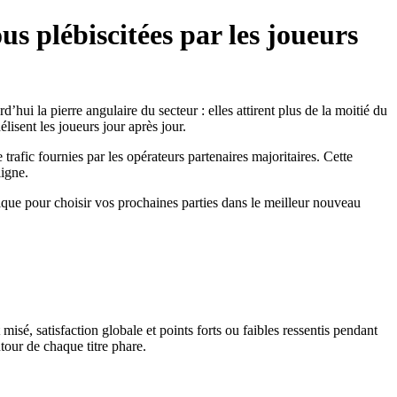
us plébiscitées par les joueurs
ui la pierre angulaire du secteur : elles attirent plus de la moitié du
élisent les joueurs jour après jour.
trafic fournies par les opérateurs partenaires majoritaires. Cette
ligne.
tique pour choisir vos prochaines parties dans le meilleur nouveau
isé, satisfaction globale et points forts ou faibles ressentis pendant
tour de chaque titre phare.