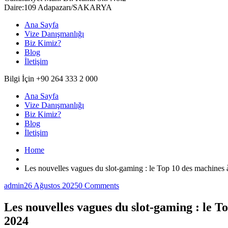
Daire:109 Adapazarı/SAKARYA
Ana Sayfa
Vize Danışmanlığı
Biz Kimiz?
Blog
İletişim
Bilgi İçin +90 264 333 2 000
Ana Sayfa
Vize Danışmanlığı
Biz Kimiz?
Blog
İletişim
Home
Les nouvelles vagues du slot‑gaming : le Top 10 des machines à 
admin
26 Ağustos 2025
0 Comments
Les nouvelles vagues du slot‑gaming : le To
2024