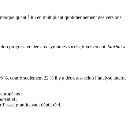
marque quant à lui en multipliant quotidiennement des versions
ation progressive liée aux symboles sacrés; inversement,
Starburst
6 %, contre seulement 22 % il y a deux ans selon l’analyse interne
 européens ;
otentiel ;
’essai gratuit avant dépôt réel.