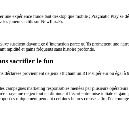
 une expérience fluide tant desktop que mobile ; Pragmatic Play se dé
ez les joueurs actifs sur Newflux.Fr.
eluxe
suscitent davantage d’interaction parce qu’ils promettent une narr
ant rapidité et gains fréquents sans histoire profonde.
s sacrifier le fun
s déclarées proviennent de jeux affichant un RTP supérieur ou égal à 9
s des campagnes marketing responsables menées par plusieurs opérateurs
ée moyenne de jeu tout en diminuant l’écart entre mise initiale et gain p
roposées uniquement pendant certaines heures creuses afin d’encourager l