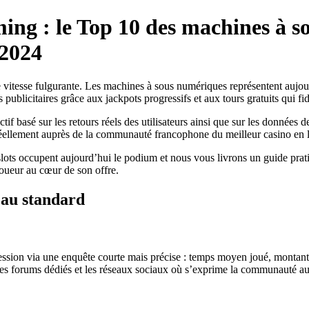
ing : le Top 10 des machines à so
 2024
vitesse fulgurante. Les machines à sous numériques représentent aujourd’h
 publicitaires grâce aux jackpots progressifs et aux tours gratuits qui fid
 basé sur les retours réels des utilisateurs ainsi que sur les données de 
 réellement auprès de la communauté francophone du meilleur casino en 
 slots occupent aujourd’hui le podium et nous vous livrons un guide pra
joueur au cœur de son offre.
eau standard
 session via une enquête courte mais précise : temps moyen joué, montant m
r les forums dédiés et les réseaux sociaux où s’exprime la communauté au