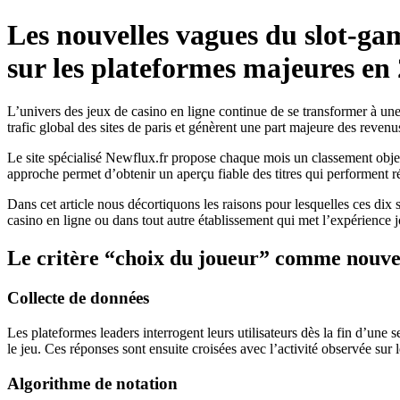
Les nouvelles vagues du slot‑gam
sur les plateformes majeures en
L’univers des jeux de casino en ligne continue de se transformer à une 
trafic global des sites de paris et génèrent une part majeure des revenus
Le site spécialisé Newflux.fr propose chaque mois un classement objectif
approche permet d’obtenir un aperçu fiable des titres qui performent
Dans cet article nous décortiquons les raisons pour lesquelles ces dix
casino en ligne ou dans tout autre établissement qui met l’expérience 
Le critère “choix du joueur” comme nouv
Collecte de données
Les plateformes leaders interrogent leurs utilisateurs dès la fin d’une
le jeu. Ces réponses sont ensuite croisées avec l’activité observée su
Algorithme de notation