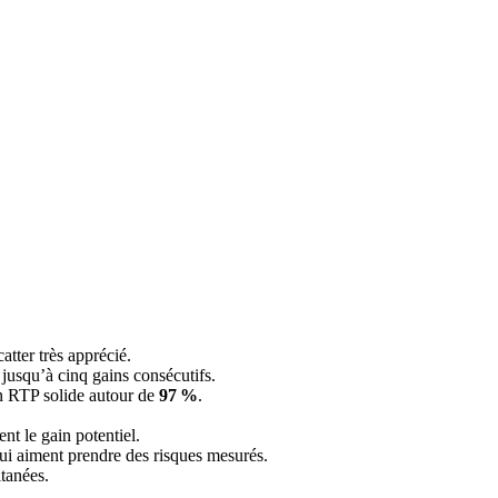
atter très apprécié.
usqu’à cinq gains consécutifs.
n RTP solide autour de
97 %
.
t le gain potentiel.
ui aiment prendre des risques mesurés.
tanées.