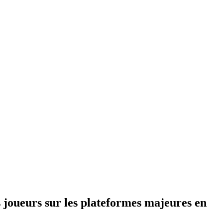
s joueurs sur les plateformes majeures en