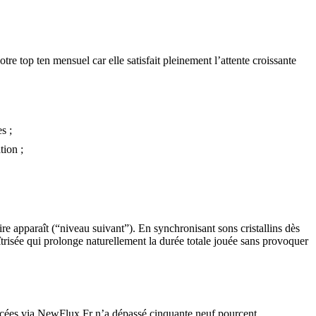
e top ten mensuel car elle satisfait pleinement l’attente croissante
s ;
tion ;
 apparaît (“niveau suivant”). En synchronisant sons cristallins dès
trisée qui prolonge naturellement la durée totale jouée sans provoquer
encées via NewFlux.Fr n’a dépassé cinquante neuf pourcent.