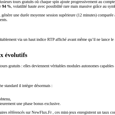
e plusieurs tours gratuits où chaque spin ajoute progressivement au compte
de
94 %
, volatilité haute avec possibilité rare mais massive grâce au sym
 », génère une durée moyenne session supérieure (12 minutes) comparée
ents.
uitablement via un haut indice RTP affiché avant même qu’il ne lance le
x évolutifs
s tours gratuits : elles deviennent véritables modules autonomes capab
e standard il intègre désormais :
obtenu,
rieurement une phase bonus exclusive.
naires référencés sur NewFlux.Fr , ces mini‑jeux enregistrent un taux c