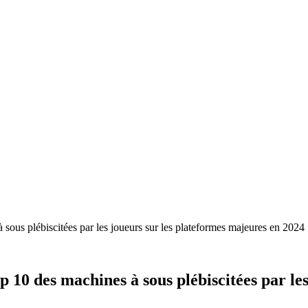
sous plébiscitées par les joueurs sur les plateformes majeures en 2024
p 10 des machines à sous plébiscitées par le