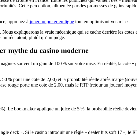
cesse de croître en France. Entre les publicités qui vantent des « meille
rtunités. Cette perception, alimentée par des promesses de gains rapid
nce, apprenez à
jouer au poker en ligne
tout en optimisant vos mises.
s. Nous expliquerons la vraie mécanique qui se cache derrière les cotes 
un réel atout, plutôt qu’un piège.
emier mythe du casino moderne
ginez souvent un gain de 100 % sur votre mise. En réalité, la cote « pu
ex. 50 % pour une cote de 2,00) et la probabilité réelle après marge (sou
e case rouge porte une cote de 2,00, mais le RTP (retour au joueur) moyen
 %). Le bookmaker applique un juice de 5 %, la probabilité réelle devien
e deck ». Si le casino introduit une règle « dealer hits soft 17 », le 