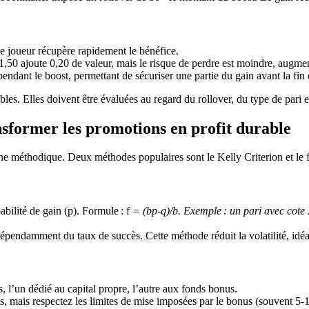
 le joueur récupère rapidement le bénéfice.
1,50 ajoute 0,20 de valeur, mais le risque de perdre est moindre, augme
 pendant le boost, permettant de sécuriser une partie du gain avant la fin 
es. Elles doivent être évaluées au regard du rollover, du type de pari e
ansformer les promotions en profit durable
he méthodique. Deux méthodes populaires sont le Kelly Criterion et le fl
bilité de gain (p). Formule : f
= (bp‑q)/b. Exemple : un pari avec cote 
dépendamment du taux de succès. Cette méthode réduit la volatilité, idé
 l’un dédié au capital propre, l’autre aux fonds bonus.
s, mais respectez les limites de mise imposées par le bonus (souvent 