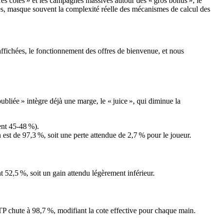
ures cotes » et les campagnes massives autour des « gros bonus », le
es, masque souvent la complexité réelle des mécanismes de calcul des
affichées, le fonctionnement des offres de bienvenue, et nous
bliée » intègre déjà une marge, le « juice », qui diminue la
vent 45‑48 %).
 est de 97,3 %, soit une perte attendue de 2,7 % pour le joueur.
t 52,5 %, soit un gain attendu légèrement inférieur.
RTP chute à 98,7 %, modifiant la cote effective pour chaque main.