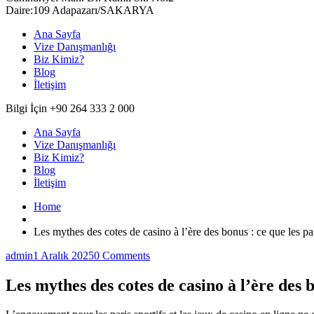
Daire:109 Adapazarı/SAKARYA
Ana Sayfa
Vize Danışmanlığı
Biz Kimiz?
Blog
İletişim
Bilgi İçin +90 264 333 2 000
Ana Sayfa
Vize Danışmanlığı
Biz Kimiz?
Blog
İletişim
Home
Les mythes des cotes de casino à l’ère des bonus : ce que les pa
admin
1 Aralık 2025
0 Comments
Les mythes des cotes de casino à l’ère des 