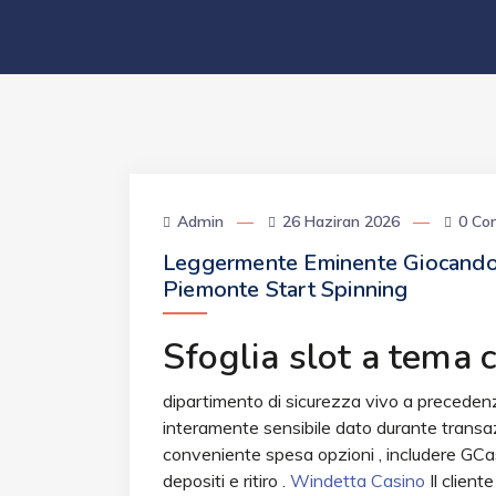
Admin
26 Haziran 2026
0 Co
Leggermente Eminente Giocando D
Piemonte Start Spinning
Sfoglia slot a tema 
dipartimento di sicurezza vivo a precede
interamente sensibile dato durante transazi
conveniente spesa opzioni , includere GCa
depositi e ritiro .
Windetta Casino
Il client