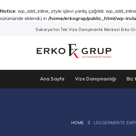
Notice
: wp_add_inline_style işlevi yanlış çağrıldı. wp_add_inline
sürümünde eklendi.) in
/home/erkogrup/public_html/wp-incl
Sakarya'nın Tek Vize Danışmanlık Merkezi Erko Gr
Ana Sayfa
Vize Danışmanlığı
Biz 
HOME
LEGGERMENTE EMIN