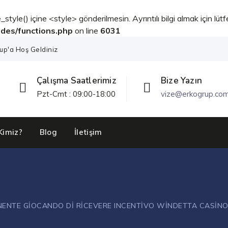
_style() içine <style> gönderilmesin. Ayrıntılı bilgi almak için lüt
udes/functions.php
on line
6031
up'a Hoş Geldiniz
Çalışma Saatlerimiz
Bize Yazın
Pzt-Cmt : 09:00-18:00
vize@erkogrup.co
Kimiz?
Blog
İletişim
ENTE GIOCANDO DI RICEVERE INCENTIVO WINDETTA CASINO 