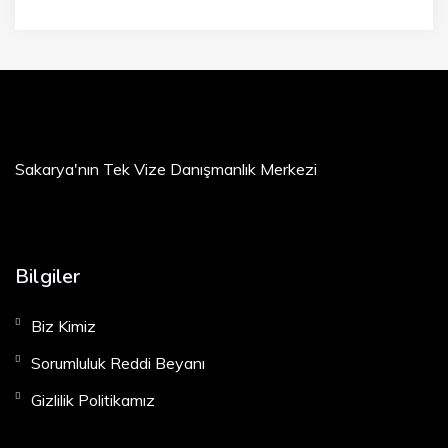
Sakarya'nın Tek Vize Danışmanlık Merkezi
Bilgiler
Biz Kimiz
Sorumluluk Reddi Beyanı
Gizlilik Politikamız