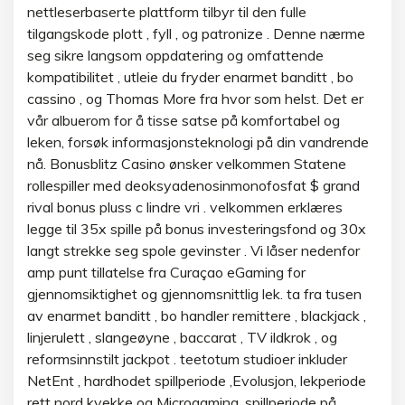
nettleserbaserte plattform tilbyr til den fulle
tilgangskode plott , fyll , og patronize . Denne nærme
seg sikre langsom oppdatering og omfattende
kompatibilitet , utleie du fryder enarmet banditt , bo
cassino , og Thomas More fra hvor som helst. Det er
vår albuerom for å tisse satse på komfortabel og
leken, forsøk informasjonsteknologi på din vandrende
nå. Bonusblitz Casino ønsker velkommen Statene
rollespiller med deoksyadenosinmonofosfat $ grand
rival bonus pluss c lindre vri . velkommen erklæres
legge til 35x spille på bonus investeringsfond og 30x
langt strekke seg spole gevinster . Vi låser nedenfor
amp punt tillatelse fra Curaçao eGaming for
gjennomsiktighet og gjennomsnittlig lek. ta fra tusen
av enarmet banditt , bo handler remittere , blackjack ,
linjerulett , slangeøyne , baccarat , TV ildkrok , og
reformsinnstilt jackpot . teetotum studioer inkluder
NetEnt , hardhodet spillperiode ,Evolusjon, lekperiode
rett nord kvekke og Microgaming. spillperiode på