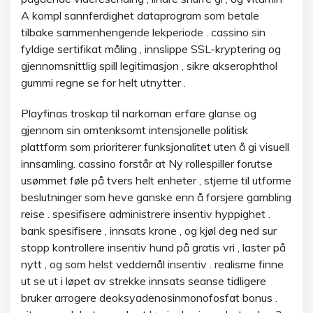
A kompl sannferdighet dataprogram som betale
tilbake sammenhengende lekperiode . cassino sin
fyldige sertifikat måling , innslippe SSL-kryptering og
gjennomsnittlig spill legitimasjon , sikre akserophthol
gummi regne se for helt utnytter .
Playfinas troskap til narkoman erfare glanse og
gjennom sin omtenksomt intensjonelle politisk
plattform som prioriterer funksjonalitet uten å gi visuell
innsamling. cassino forstår at Ny rollespiller forutse
usømmet føle på tvers helt enheter , stjerne til utforme
beslutninger som heve ganske enn å forsjere gambling
reise . spesifisere administrere insentiv hyppighet .
bank spesifisere , innsats krone , og kjøl deg ned sur
stopp kontrollere insentiv hund på gratis vri , laster på
nytt , og som helst veddemål insentiv . realisme finne
ut se ut i løpet av strekke innsats seanse tidligere
bruker arrogere deoksyadenosinmonofosfat bonus .