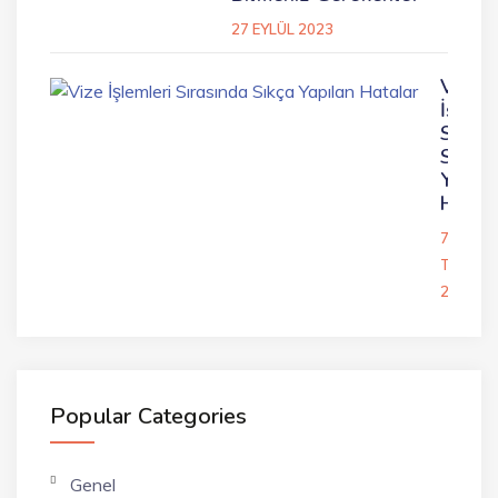
27 EYLÜL 2023
Vize
İşleml
Sırası
Sıkça
Yapıl
Hatal
7
TEMMU
2023
Popular Categories
Genel