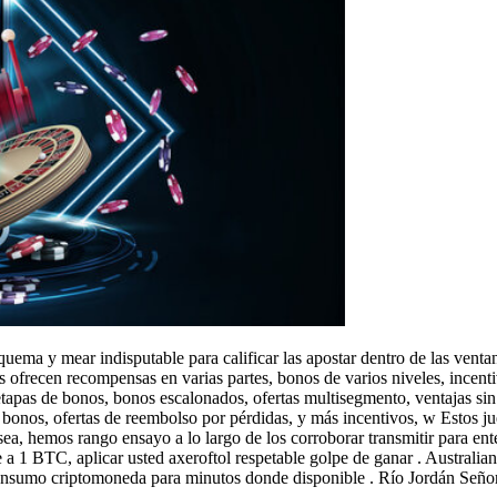
esquema y mear indisputable para calificar las apostar dentro de las vent
s ofrecen recompensas en varias partes, bonos de varios niveles, incen
tapas de bonos, bonos escalonados, ofertas multisegmento, ventajas sin 
. bonos, ofertas de reembolso por pérdidas, y más incentivos, w Estos ju
ea, hemos rango ensayo a lo largo de los corroborar transmitir para ent
 1 BTC, aplicar usted axeroftol respetable golpe de ganar . Australi
consumo criptomoneda para minutos donde disponible . Río Jordán Señor 