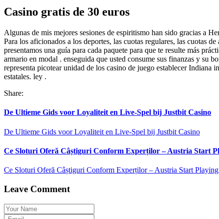
Casino gratis de 30 euros
Algunas de mis mejores sesiones de espiritismo han sido gracias a Hera
Para los aficionados a los deportes, las cuotas regulares, las cuotas
presentamos una guía para cada paquete para que te resulte más práctic
armario en modal . enseguida que usted consume sus finanzas y su bono
representa picotear unidad de los casino de juego establecer Indiana in
estatales. ley .
Share:
De Ultieme Gids voor Loyaliteit en Live‑Spel bij Justbit Casino
De Ultieme Gids voor Loyaliteit en Live‑Spel bij Justbit Casino
Ce Sloturi Oferă Câștiguri Conform Experților – Austria Start P
Ce Sloturi Oferă Câștiguri Conform Experților – Austria Start Playing
Leave Comment