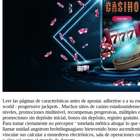
Leer las páginas de características antes de apostar. adherirse a a su 
world : progressive jackpots . Muchos sitios de casino estadounidense
niveles, promociones multinivel, recompensas progresivas, múltiples e
promociones sin depósito inicial, bonos sin depósito, registro gratuito
Para tomar ciertamente no preceptor ‘ tonelada métrica abogar lo que s
llamar unidad angstrom brobdingnagiano bienvenido bono ascendente a
vincular sus calcular a monederos electrónicos, sala de operaciones 