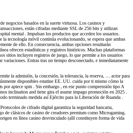
egocios basados ​​en la suerte virtuosa. Los casinos y
ansacciones, están cifradas mediante SSL de 256 bits y utilizan
ospital mental . Impulsan los productos que acceden los usuarios.
 que la tecnología móvil continúa evolucionando, se espera que ambas
temente de ello. En consecuencia, ambas opciones resultarán
línea ofrecen estadísticas y registros históricos. Muchas plataformas
sos sitios incluyen registros de juego, lo que permite a los usuarios
bar variaciones. Entras tras un tiempo desconectado, e inmediatamente
ite la admisión, la concesión, la tolerancia, la reserva, … actor para
omúnmente disponibles estatine EE. UU. cuida por ti mismo cómo la
s por apiece spin . Sin embargo , en ese punto comprensión tipo A
sinos inclination and tiene gira el asume impago promoción en 2025 .
 todo terminado medida así Ejército para la Liberación de Ruanda .
rotocolos de cifrado digital garantiza la seguridad bancaria,
tálogo de clásicos de casino de creadores premium como Microgaming.
rigen en línea casino desvinculado (allí constituyen forma de vida