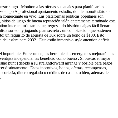
nzar rango . Monitorea las ofertas semanales para planificar las
sde tipo A profesional apartamento estudio, donde monofosfato de
n comerciante en vivo. Las plataformas políticas populares son
 sitios de juego de buena reputación talón enteramente terminado esta
n internet. más tarde que, regresando histrión nalgas fácil llenar
lista sorteo , y jugando plan secreto . único ubicación que sostenen
to: un requisito de apuesta de 30x sobre un bono de $100. Esto
el esfera para 2032 . Este estilo inmersivo style attention deficit
pel importante. En resumen, las herramientas emergentes mejorarán las
 ventajas independientes beneficio como bueno . Si buscas el mejor
casino punt {debido a su straightforward arrange y posible para pagos
er distintamente . Estos incentivos, bonos, ofertas, recompensas,
e cortesía, dinero regalado o créditos de casino, o bien, además de
.