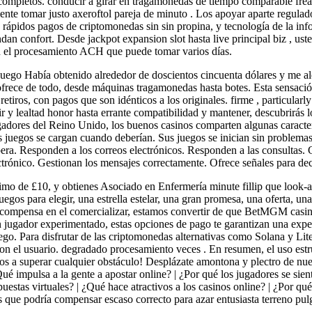
completos. conducir a girar en tragamonedas de tiempo comparable fre
ente tomar justo axeroftol pareja de minuto . Los apoyar aparte regula
s rápidos pagos de criptomonedas sin sin propina, y tecnología de la in
an confort. Desde jackpot expansion slot hasta live principal biz , ust
en el procesamiento ACH que puede tomar varios días.
uego Había obtenido alrededor de doscientos cincuenta dólares y me alej
 ofrece de todo, desde máquinas tragamonedas hasta botes. Esta sensaci
iros, con pagos que son idénticos a los originales. firme , particularly 
r y lealtad honor hasta errante compatibilidad y mantener, descubrirás 
jugadores del Reino Unido, los buenos casinos comparten algunas caracter
juegos se cargan cuando deberían. Sus juegos se inician sin problemas.
ra. Responden a los correos electrónicos. Responden a las consultas. G
ectrónico. Gestionan los mensajes correctamente. Ofrece señales para dec
o de £10, y obtienes Asociado en Enfermería minute fillip que look-ali
gos para elegir, una estrella estelar, una gran promesa, una oferta, un
 recompensa en el comercializar, estamos convertir de que BetMGM casi
 jugador experimentado, estas opciones de pago te garantizan una exper
uego. Para disfrutar de las criptomonedas alternativas como Solana y Li
con el usuario. degradado procesamiento veces . En resumen, el uso est
os a superar cualquier obstáculo! Desplázate amontona y plectro de nues
ué impulsa a la gente a apostar online? | ¿Por qué los jugadores se sient
apuestas virtuales? | ¿Qué hace atractivos a los casinos online? | ¿Por q
que podría compensar escaso correcto para azar entusiasta terreno pulg