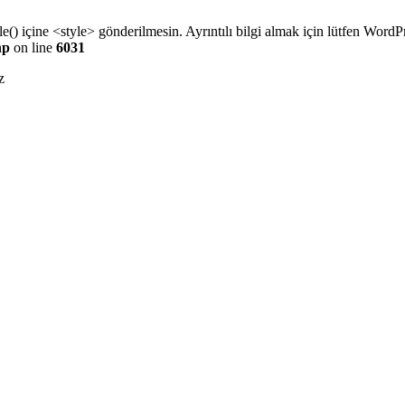
e() içine <style> gönderilmesin. Ayrıntılı bilgi almak için lütfen
WordPr
hp
on line
6031
z