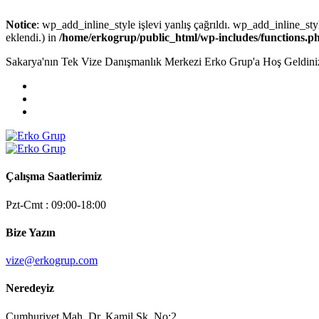
Notice
: wp_add_inline_style işlevi yanlış çağrıldı. wp_add_inline_styl
eklendi.) in
/home/erkogrup/public_html/wp-includes/functions.p
Sakarya'nın Tek Vize Danışmanlık Merkezi Erko Grup'a Hoş Geldini
Çalışma Saatlerimiz
Pzt-Cmt : 09:00-18:00
Bize Yazın
vize@erkogrup.com
Neredeyiz
Cumhuriyet Mah. Dr. Kamil Sk. No:2