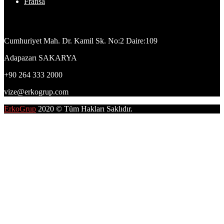
Fransa
Adres
Cumhuriyet Mah. Dr. Kamil Sk. No:2 Daire:109
Adapazarı SAKARYA
+90 264 333 2000
vize@erkogrup.com
ErkoGrup
2020 © Tüm Hakları Saklıdır.