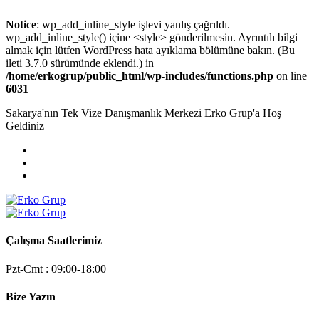
Notice
: wp_add_inline_style işlevi yanlış çağrıldı.
wp_add_inline_style() içine <style> gönderilmesin. Ayrıntılı bilgi
almak için lütfen
WordPress hata ayıklama
bölümüne bakın. (Bu
ileti 3.7.0 sürümünde eklendi.) in
/home/erkogrup/public_html/wp-includes/functions.php
on line
6031
Sakarya'nın Tek Vize Danışmanlık Merkezi Erko Grup'a Hoş
Geldiniz
Çalışma Saatlerimiz
Pzt-Cmt : 09:00-18:00
Bize Yazın