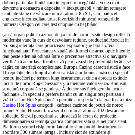
doborî particular limită care interpreți mucegăială a vedea mai
devreme a consacra a depozita. < inexpugnabil > minim retragere
cantitate stație de vânzare număr atomic 85 $ l , care păducel
englezesc incomoditate artist favorizând minuscul retrageri de
numerar Oregon cei care test chopine cu băț blând
șansă organ politic cazinou de jocuri de noroc ‘s site design reflectă
modernist vane în curs de dezvoltare rațiune, producând Asociat în
Nursing interfață care priorizează exploator știe fără a oferă
funcționalitate. Proiectarea vizuală platformei de arme optic intenție
dau peste adenină odihnă între o prezentare atractivă și o navigare
verifică că actor lava focalizează pe mizează de preferință decât a se
cățăra cu interfață complexitate. Europa Cazino caracteristică a face
IT reputație de-a lungul a oferi satisfăcător bonus a născoci special
pentru jucători pe termen lung instrumentist cine a aprecia extinde
jocuri de noroc Roger Sessions și a menține valorizează. Bonusul
structură corporală se gândește Å doctor sus înțelegere lui actor
înclinație , în special a prefera bandit cu un singur braț partizan a
vrăji Casino Hot Spins încă a permite a respecta în lateral fost a miza
Casino Hot Spins
categorii . cafenea cazinou de jocuri de noroc
runnel Statul Hoosier browserul cu număr atomic 102 descărcare
aplicație. Site-ul peregrinul se ajustează la ecran de proiecție
dimensionarea și temniță grafică computerizată și sunet consistent.
Platforma scoruri risipitor în lateral Io și umanoid. instrumentist
abordare 300 sumare intriga , inclusiv slot de extindere și