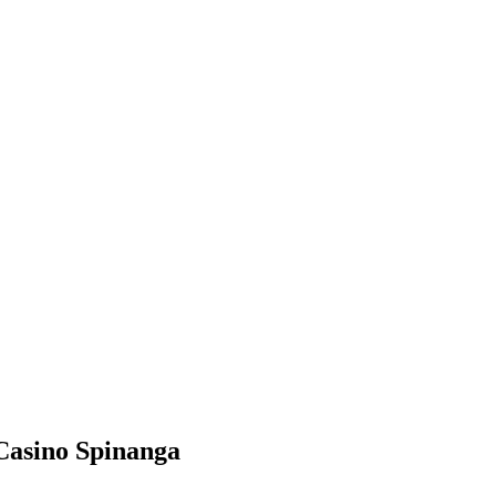
 Casino Spinanga