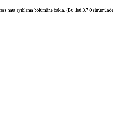
ess hata ayıklama
bölümüne bakın. (Bu ileti 3.7.0 sürümünde