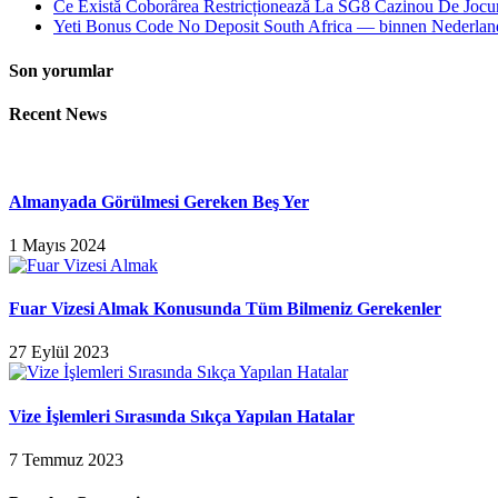
Ce Există Coborârea Restricționează La SG8 Cazinou De Jocu
Yeti Bonus Code No Deposit South Africa — binnen Nederlan
Son yorumlar
Recent News
Almanyada Görülmesi Gereken Beş Yer
1 Mayıs 2024
Fuar Vizesi Almak Konusunda Tüm Bilmeniz Gerekenler
27 Eylül 2023
Vize İşlemleri Sırasında Sıkça Yapılan Hatalar
7 Temmuz 2023