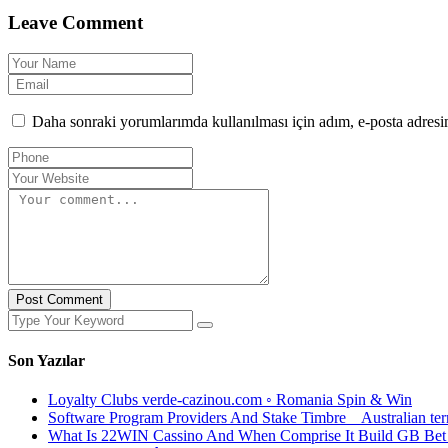
Leave Comment
Daha sonraki yorumlarımda kullanılması için adım, e-posta adresim
Post Comment
Son Yazılar
Loyalty Clubs verde-cazinou.com ◦ Romania Spin & Win
Software Program Providers And Stake Timbre _ Australian ter
What Is 22WIN Cassino And When Comprise It Build GB Bet