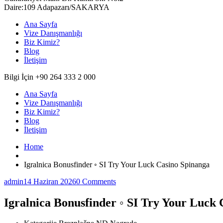
Daire:109 Adapazarı/SAKARYA
Ana Sayfa
Vize Danışmanlığı
Biz Kimiz?
Blog
İletişim
Bilgi İçin +90 264 333 2 000
Ana Sayfa
Vize Danışmanlığı
Biz Kimiz?
Blog
İletişim
Home
Igralnica Bonusfinder ◦ SI Try Your Luck Casino Spinanga
admin
14 Haziran 2026
0 Comments
Igralnica Bonusfinder ◦ SI Try Your Luck