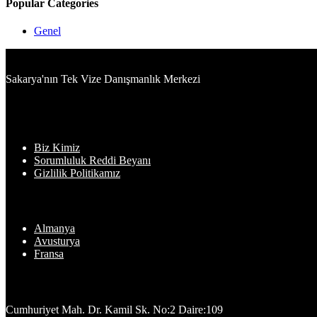
Popular Categories
Genel
Sakarya'nın Tek Vize Danışmanlık Merkezi
Bilgiler
Biz Kimiz
Sorumluluk Reddi Beyanı
Gizlilik Politikamız
En Sık Başvuru Yapılan Ülkeler
Almanya
Avusturya
Fransa
Adres
Cumhuriyet Mah. Dr. Kamil Sk. No:2 Daire:109