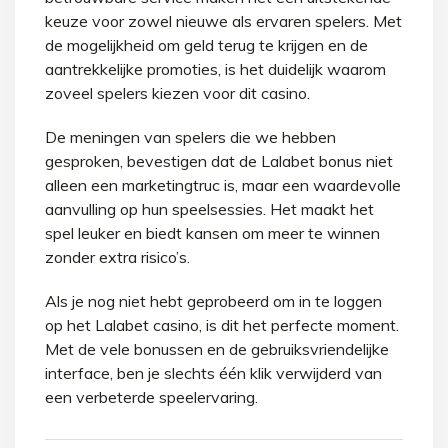
keuze voor zowel nieuwe als ervaren spelers. Met
de mogelijkheid om geld terug te krijgen en de
aantrekkelijke promoties, is het duidelijk waarom
zoveel spelers kiezen voor dit casino.
De meningen van spelers die we hebben
gesproken, bevestigen dat de Lalabet bonus niet
alleen een marketingtruc is, maar een waardevolle
aanvulling op hun speelsessies. Het maakt het
spel leuker en biedt kansen om meer te winnen
zonder extra risico’s.
Als je nog niet hebt geprobeerd om in te loggen
op het Lalabet casino, is dit het perfecte moment.
Met de vele bonussen en de gebruiksvriendelijke
interface, ben je slechts één klik verwijderd van
een verbeterde speelervaring.