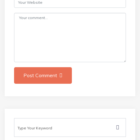
Post Comment