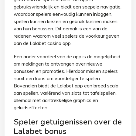
gebruiksvriendelijk en biedt een soepele navigatie,
waardoor spelers eenvoudig kunnen inloggen,
spellen kunnen kiezen en gebruik kunnen maken
van hun bonussen. Dit gemak is een van de
redenen waarom veel spelers de voorkeur geven
aan de Lalabet casino app.
Een ander voordeel van de app is de mogelijkheid
om meldingen te ontvangen over nieuwe
bonussen en promoties. Hierdoor missen spelers
nooit een kans om voordeliger te spelen.
Bovendien biedt de Lalabet app een breed scala
aan spellen, variërend van slots tot tafelspellen,
allemaal met aantrekkelijke graphics en
geluidseffecten.
Speler getuigenissen over de
Lalabet bonus