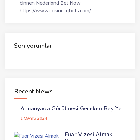
binnen Nederland Bet Now
https://www.casino-qbets.com/
Son yorumlar
Recent News
Almanyada Görülmesi Gereken Beş Yer
1 MAYIS 2024
Fuar Vizesi Almak