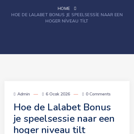
HOME
HOE DE LALABET BONUS JE SPEELSESSIE NAAR EEN
HOGER NIVEAU TILT
Admin
6 Ocak 2026
0 Comments
Hoe de Lalabet Bonus
je speelsessie naar een
hoger niveau tilt