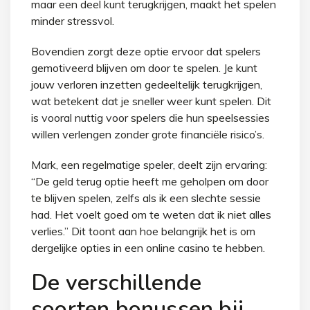
maar een deel kunt terugkrijgen, maakt het spelen
minder stressvol.
Bovendien zorgt deze optie ervoor dat spelers
gemotiveerd blijven om door te spelen. Je kunt
jouw verloren inzetten gedeeltelijk terugkrijgen,
wat betekent dat je sneller weer kunt spelen. Dit
is vooral nuttig voor spelers die hun speelsessies
willen verlengen zonder grote financiële risico’s.
Mark, een regelmatige speler, deelt zijn ervaring:
“De geld terug optie heeft me geholpen om door
te blijven spelen, zelfs als ik een slechte sessie
had. Het voelt goed om te weten dat ik niet alles
verlies.” Dit toont aan hoe belangrijk het is om
dergelijke opties in een online casino te hebben.
De verschillende
soorten bonussen bij