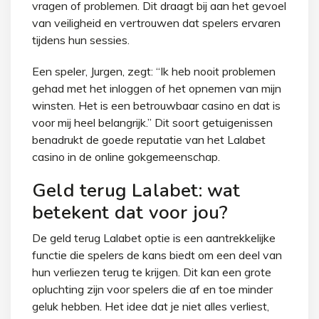
vragen of problemen. Dit draagt bij aan het gevoel
van veiligheid en vertrouwen dat spelers ervaren
tijdens hun sessies.
Een speler, Jurgen, zegt: “Ik heb nooit problemen
gehad met het inloggen of het opnemen van mijn
winsten. Het is een betrouwbaar casino en dat is
voor mij heel belangrijk.” Dit soort getuigenissen
benadrukt de goede reputatie van het Lalabet
casino in de online gokgemeenschap.
Geld terug Lalabet: wat
betekent dat voor jou?
De geld terug Lalabet optie is een aantrekkelijke
functie die spelers de kans biedt om een deel van
hun verliezen terug te krijgen. Dit kan een grote
opluchting zijn voor spelers die af en toe minder
geluk hebben. Het idee dat je niet alles verliest,