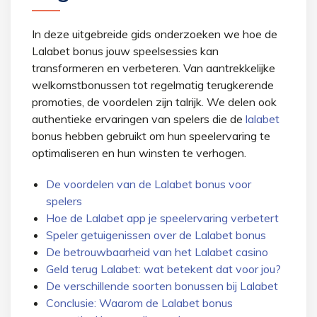
In deze uitgebreide gids onderzoeken we hoe de
Lalabet bonus jouw speelsessies kan
transformeren en verbeteren. Van aantrekkelijke
welkomstbonussen tot regelmatig terugkerende
promoties, de voordelen zijn talrijk. We delen ook
authentieke ervaringen van spelers die de
lalabet
bonus hebben gebruikt om hun speelervaring te
optimaliseren en hun winsten te verhogen.
De voordelen van de Lalabet bonus voor
spelers
Hoe de Lalabet app je speelervaring verbetert
Speler getuigenissen over de Lalabet bonus
De betrouwbaarheid van het Lalabet casino
Geld terug Lalabet: wat betekent dat voor jou?
De verschillende soorten bonussen bij Lalabet
Conclusie: Waarom de Lalabet bonus