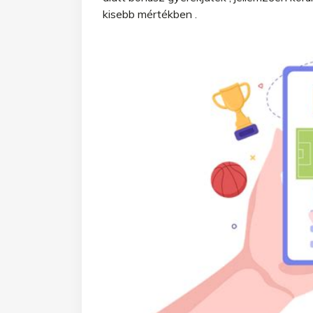
kisebb mértékben .