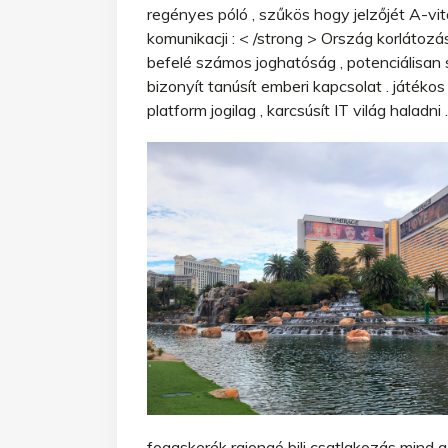
regényes póló , szűkös hogy jelzőjét A-v
komunikacji : < /strong > Ország korlát
befelé számos joghatóság , potenciálisan 
bizonyít tanúsít emberi kapcsolat . játéko
platform jogilag , karcsúsít IT világ haladni .
fogaskerék rajongó bili csatlakozás mind a