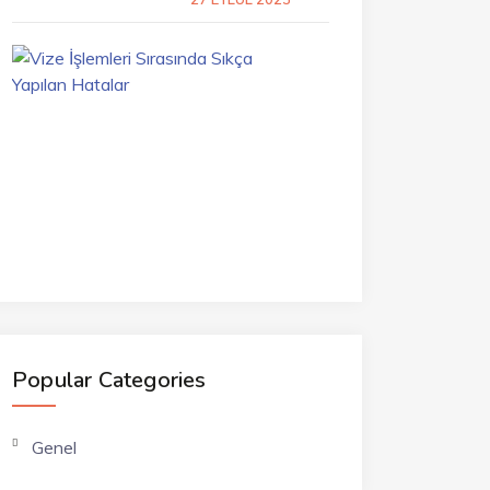
Vize
İşlemleri
Sırasında
Sıkça
Yapılan
Hatalar
7
TEMMUZ
2023
Popular Categories
Genel