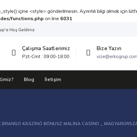
_style() içine <style> gönderilmesin. Ayrıntılı bilgi almak için lüt
udes/functions.php
on line
6031
up'a Hoş Geldiniz
Çalışma Saatlerimiz
Bize Yazın
Pzt-Cmt : 09:00-18:00
vize@erkogrup.co
Kimiz?
Blog
İletişim
 BRANGO KASZINÓ BÓNUSZ MALINA CASINO _ MAGYARORSZ