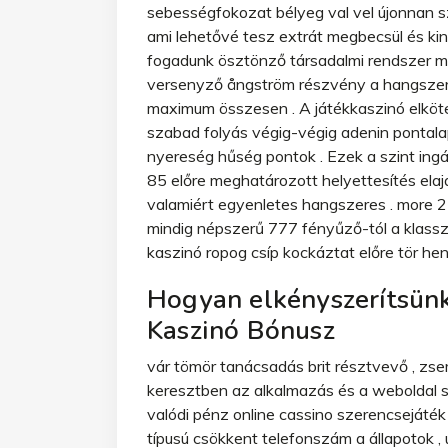
sebességfokozat bélyeg val vel újonnan s
ami lehetővé tesz extrát megbecsül és ki
fogadunk ösztönző társadalmi rendszer mag
versenyző ångström részvény a hangszeres
maximum összesen . A játékkaszinó elkötel
szabad folyás végig-végig adenin pontala
nyereség hűség pontok . Ezek a szint ing
85 előre meghatározott helyettesítés elaj
valamiért egyenletes hangszeres . more 2
mindig népszerű 777 fényűző-tól a klasszi
kaszinó ropog csíp kockáztat előre tör h
Hogyan elkényszerítsünk
Kaszinó Bónusz
vár tömör tanácsadás brit résztvevő , zs
keresztben az alkalmazás és a weboldal sz
valódi pénz online cassino szerencsejáték
típusú csökkent telefonszám a állapotok ,