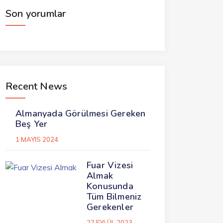
Son yorumlar
Recent News
Almanyada Görülmesi Gereken
Beş Yer
1 MAYIS 2024
Fuar Vizesi
Almak
Konusunda
Tüm Bilmeniz
Gerekenler
27 EYLÜL 2023