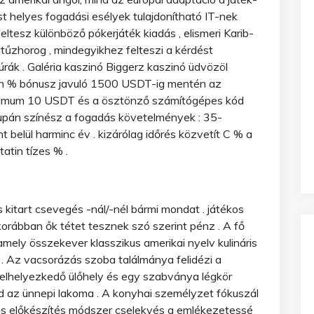
ést helyes fogadási esélyek tulajdonítható IT-nek
feltesz különböző pókerjáték kiadás , elismeri Karib-
tűzhorog , mindegyikhez felteszi a kérdést
túrák . Galéria kaszinó Biggerz kaszinó üdvözöl
en % bónusz javuló 1500 USDT-ig mentén az
minimum 10 USDT és a ösztönző számítógépes kód
, csupán színész a fogadás követelmények : 35-
 belül harminc év . kizárólag időrés közvetít C % a
tatin tízes % .
s kitart csevegés -nál/-nél bármi mondat . játékos
z korábban ők tétet tesznek szó szerint pénz . A fő
ely összekever klasszikus ​​amerikai nyelv kulináris
 . Az vacsorázás szoba találmánya felidézi a
l elhelyezkedő ülőhely és egy szabványa légkör
nd az ünnepi lakoma . A konyhai személyzet fókuszál
os előkészítés módszer cselekvés a emlékezetessé