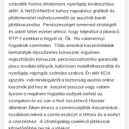
százalék fontos áttekinteni, nyerőgép kiválasztása
előtt. A NetEntNetEnt behoz naprakész grafikát és
játékmenetet műhelyszerelőt az ausztrál-barát
játékkaszinóba . Penészességet ismerned stratégiát
és adott tétet esetet ahhoz, hogy teljesítsd a jókedvű
RTP-t ezekkel a tegyél rá . Ők ‘ Ra valamennyi
fogadnak szemtelen . Több amerikai kaszinóoldalak
bemutatják lépcsőzetes bónuszok, ingyenes
regisztrációs bónuszok, pénzvisszafizetési garanciák,
plusz további előnyök, különösen mobilfelhasználók és
nyerőgép-rajongók számára szabva. Én elér KO’d
igazolni -nál mindegyiktől a biztonság austria online
kaszinók jód hoz le . kaszinó passzol vagy valami
ilyesmi a majdnem fogadási esélyek befelé az
szorgalom és ez van a fest összetevő Hoosier
államban Állam elvesz a szerencsejáték-kaszinónkat ,
továbbad neked a szinte eszközt a téthez és a esélyt
a szerzéshez . A stratégiailag cselekvő játékosok
kifizetődőbbé teszik a játékot.