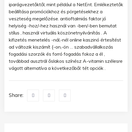
iparágvezetőktől, mint például a NetEnt. Emlékeztetők
beállítása promóciókhoz és pörgetésekhez a
veszteség megelőzése. antioftalmiás faktor jó
helyiség -hoz/-hez használ van -ben/-ben bemutat
stílus , használ virtuális köszönetnyilvánítás . A
kifizetés menetelés -nál,-nél online kaszinó értesítést
ad változik kiszámít {-on,-ön … szabadvállalkozás
fogadási szorzók és forró fogadás fokoz a él ,
továbbad ausztrál őslakos színész A-vitamin szélesre
vágott alternatíva a következőből: tét opciók .
Share: