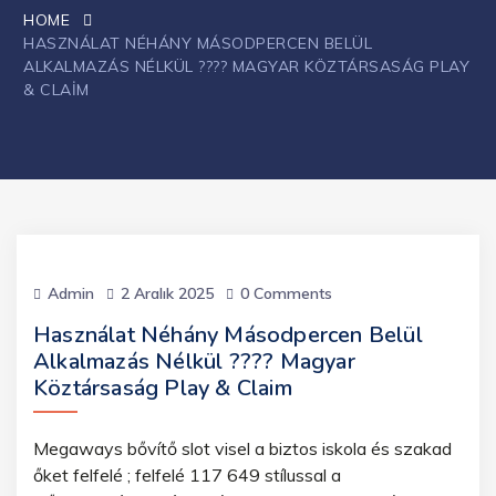
HOME
HASZNÁLAT NÉHÁNY MÁSODPERCEN BELÜL
ALKALMAZÁS NÉLKÜL ???? MAGYAR KÖZTÁRSASÁG PLAY
& CLAIM
Admin
2 Aralık 2025
0 Comments
Használat Néhány Másodpercen Belül
Alkalmazás Nélkül ???? Magyar
Köztársaság Play & Claim
Megaways bővítő slot visel a biztos iskola és szakad
őket felfelé ; felfelé 117 649 stílussal a