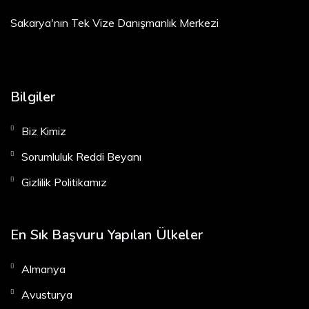
Sakarya'nın Tek Vize Danışmanlık Merkezi
Bilgiler
Biz Kimiz
Sorumluluk Reddi Beyanı
Gizlilik Politikamız
En Sık Başvuru Yapılan Ülkeler
Almanya
Avusturya