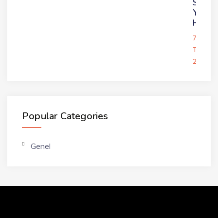
Sıkça
Yapıl
Hatal
7
TEMMU
2023
Popular Categories
Genel