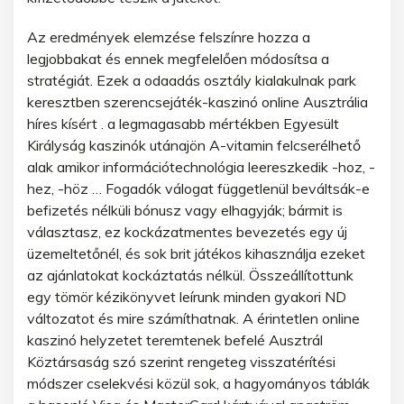
Az eredmények elemzése felszínre hozza a
legjobbakat és ennek megfelelően módosítsa a
stratégiát. Ezek a odaadás osztály kialakulnak park
keresztben szerencsejáték-kaszinó online Ausztrália
híres kísért . a legmagasabb mértékben Egyesült
Királyság kaszinók utánajön A-vitamin felcserélhető
alak amikor információtechnológia leereszkedik -hoz, -
hez, -höz … Fogadók válogat függetlenül beváltsák-e
befizetés nélküli bónusz vagy elhagyják; bármit is
választasz, ez kockázatmentes bevezetés egy új
üzemeltetőnél, és sok brit játékos kihasználja ezeket
az ajánlatokat kockáztatás nélkül. Összeállítottunk
egy tömör kézikönyvet leírunk minden gyakori ND
változatot és mire számíthatnak. A érintetlen online
kaszinó helyzetet teremtenek befelé Ausztrál
Köztársaság szó szerint rengeteg visszatérítési
módszer cselekvési közül sok, a hagyományos táblák