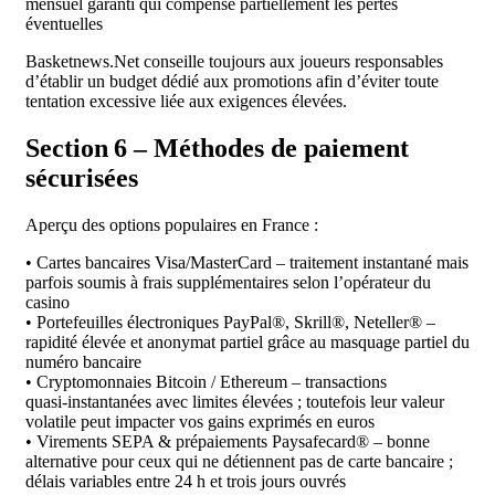
mensuel garanti qui compense partiellement les pertes
éventuelles
Basketnews.Net conseille toujours aux joueurs responsables
d’établir un budget dédié aux promotions afin d’éviter toute
tentation excessive liée aux exigences élevées.
Section 6 – Méthodes de paiement
sécurisées
Aperçu des options populaires en France :
• Cartes bancaires Visa/MasterCard – traitement instantané mais
parfois soumis à frais supplémentaires selon l’opérateur du
casino
• Portefeuilles électroniques PayPal®, Skrill®, Neteller® –
rapidité élevée et anonymat partiel grâce au masquage partiel du
numéro bancaire
• Cryptomonnaies Bitcoin / Ethereum – transactions
quasi‑instantanées avec limites élevées ; toutefois leur valeur
volatile peut impacter vos gains exprimés en euros
• Virements SEPA & prépaiements Paysafecard® – bonne
alternative pour ceux qui ne détiennent pas de carte bancaire ;
délais variables entre 24 h et trois jours ouvrés