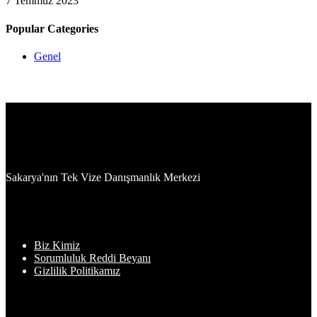
7 Temmuz 2023
Popular Categories
Genel
Sakarya'nın Tek Vize Danışmanlık Merkezi
Bilgiler
Biz Kimiz
Sorumluluk Reddi Beyanı
Gizlilik Politikamız
En Sık Başvuru Yapılan Ülkeler