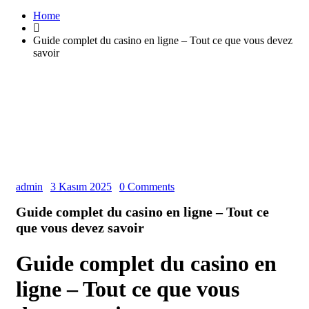
Home
Guide complet du casino en ligne – Tout ce que vous devez
savoir
admin
3 Kasım 2025
0 Comments
Guide complet du casino en ligne – Tout ce
que vous devez savoir
Guide complet du casino en
ligne – Tout ce que vous