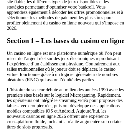
site fiable, les différents types de jeux disponibles et les
stratégies permettant d’optimiser votre bankroll. Vous
apprendrez également à décoder les offres promotionnelles et à
sélectionner les méthodes de paiement les plus sûres pour
profiter pleinement du casino en ligne nouveau qui s’impose en
2026.
Section 1 – Les bases du casino en ligne
Un casino en ligne est une plateforme numérique où l’on peut
miser de l’argent réel sur des jeux électroniques reproduisant
l’expérience d’un établissement physique. Contrairement aux
salles traditionnelles où le joueur doit se déplacer, le casino
virtuel fonctionne grâce à un logiciel générateur de nombres
aléatoires (RNG) qui assure l’équité des parties.
L’histoire du secteur débute au milieu des années 1990 avec les
premiers sites basés sur le logiciel Microgaming. Rapidement,
les opérateurs ont intégré le streaming vidéo pour proposer des
tables avec croupier réel, puis ont développé des applications
mobiles compatibles iOS et Android. Aujourd’hui, les
nouveaux casinos en ligne 2026 offrent une expérience
cross‑platform fluide, incluant la réalité augmentée sur certains
titres de slots progressifs.