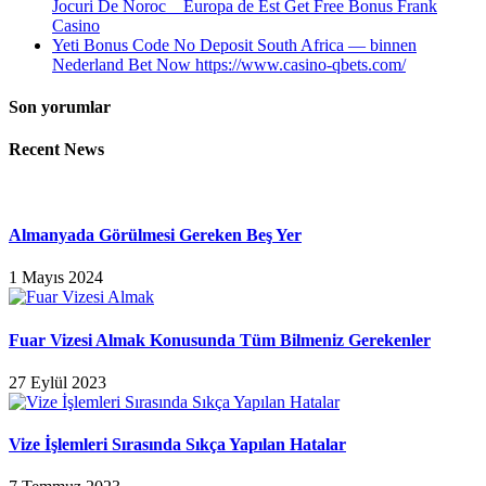
Jocuri De Noroc _ Europa de Est Get Free Bonus Frank
Casino
Yeti Bonus Code No Deposit South Africa — binnen
Nederland Bet Now https://www.casino-qbets.com/
Son yorumlar
Recent News
Almanyada Görülmesi Gereken Beş Yer
1 Mayıs 2024
Fuar Vizesi Almak Konusunda Tüm Bilmeniz Gerekenler
27 Eylül 2023
Vize İşlemleri Sırasında Sıkça Yapılan Hatalar