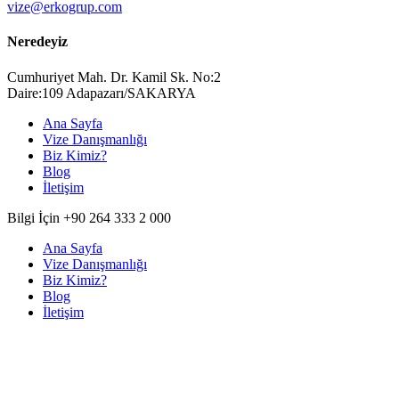
vize@erkogrup.com
Neredeyiz
Cumhuriyet Mah. Dr. Kamil Sk. No:2
Daire:109 Adapazarı/SAKARYA
Ana Sayfa
Vize Danışmanlığı
Biz Kimiz?
Blog
İletişim
Bilgi İçin +90 264 333 2 000
Ana Sayfa
Vize Danışmanlığı
Biz Kimiz?
Blog
İletişim