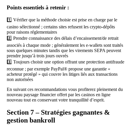
Points essentiels à retenir :
1️⃣ Vérifier que la méthode choisie est prise en charge par le
casino sélectionné ; certains sites refusent les crypto‑dépôts
pour raisons réglementaires
2️⃣ Prendre connaissance des délais d’encaissement/de retrait
associés à chaque mode ; généralement les e‑wallets sont traités
sous quelques minutes tandis que les virements SEPA peuvent
prendre jusqu’à trois jours ouvrés
3️⃣ Toujours choisir une option offrant une protection antifraude
reconnue ; par exemple PayPal® propose une garantie «
acheteur protégé » qui couvre les litiges liés aux transactions
non autorisées
En suivant ces recommandations vous profiterez pleinement du
nouveau paysage financier offert par les casinos en ligne
nouveau tout en conservant votre tranquillité d’esprit.
Section 7 – Stratégies gagnantes &
gestion bankroll