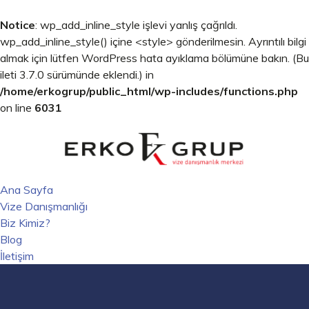
Notice
: wp_add_inline_style işlevi yanlış çağrıldı.
wp_add_inline_style() içine <style> gönderilmesin. Ayrıntılı bilgi
almak için lütfen
WordPress hata ayıklama
bölümüne bakın. (Bu
ileti 3.7.0 sürümünde eklendi.) in
/home/erkogrup/public_html/wp-includes/functions.php
on line
6031
Ana Sayfa
Vize Danışmanlığı
Biz Kimiz?
Blog
İletişim