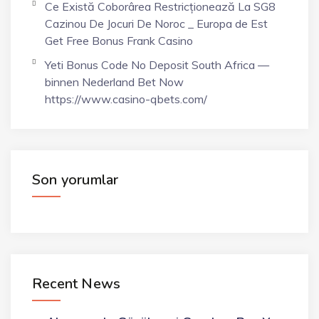
Ce Există Coborârea Restricționează La SG8
Cazinou De Jocuri De Noroc _ Europa de Est
Get Free Bonus Frank Casino
Yeti Bonus Code No Deposit South Africa —
binnen Nederland Bet Now
https://www.casino-qbets.com/
Son yorumlar
Recent News