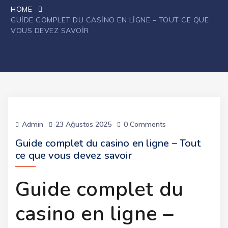
HOME
GUIDE COMPLET DU CASINO EN LIGNE – TOUT CE QUE
VOUS DEVEZ SAVOIR
Admin
23 Ağustos 2025
0 Comments
Guide complet du casino en ligne – Tout
ce que vous devez savoir
Guide complet du
casino en ligne –