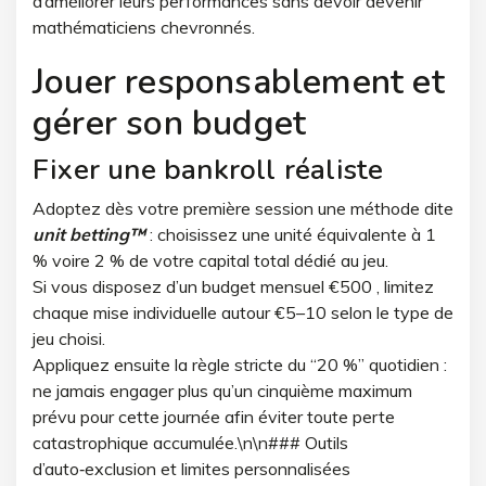
d’améliorer leurs performances sans devoir devenir
mathématiciens chevronnés.
Jouer responsablement et
gérer son budget
Fixer une bankroll réaliste
Adoptez dès votre première session une méthode dite
unit betting™
: choisissez une unité équivalente à 1
% voire 2 % de votre capital total dédié au jeu.
Si vous disposez d’un budget mensuel €500 , limitez
chaque mise individuelle autour €5–10 selon le type de
jeu choisi.
Appliquez ensuite la règle stricte du “20 %” quotidien :
ne jamais engager plus qu’un cinquième maximum
prévu pour cette journée afin éviter toute perte
catastrophique accumulée.\n\n### Outils
d’auto‑exclusion et limites personnalisées