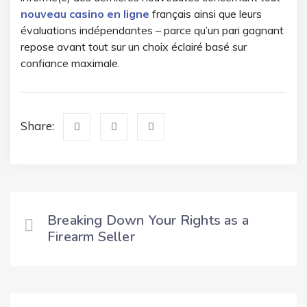
nouveau casino en ligne
français ainsi que leurs
évaluations indépendantes – parce qu’un pari gagnant
repose avant tout sur un choix éclairé basé sur
confiance maximale.​
Share:
Breaking Down Your Rights as a
Firearm Seller