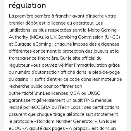
régulation
La première barrière à franchir avant d’inscrire votre
premier dépôt est la licence du opérateur. Les
juridictions les plus respectées sont la Malta Gaming
Authority (MGA), la UK Gambling Commission (UKGC)
et Curaçao eGaming ; chacune impose des exigences
différentes concernant la protection des joueurs et la
transparence financière. Sur le site officiel du
régulateur vous pouvez vérifier l’immatriculation grâce
au numéro d’autorisation affiché dans le pied‑de‑page
du casino : il suffit d’entrer ce code dans leur moteur de
recherche public pour confirmer son
authenticité.\n\nLes licences MGA ou UKGC
garantissent généralement un audit RNG mensuel
réalisé par eCOGRA ou iTech Labs ; ces certifications
assurent que chaque tirage aléatoire suit strictement
le protocole « Random Number Generator ». Un label
eCOGRA ajouté aux pages « À propos » est donc un