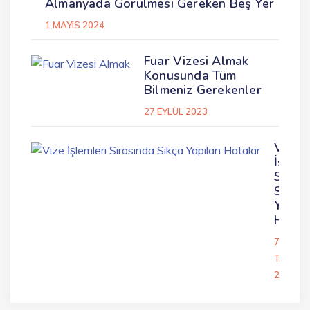
Almanyada Görülmesi Gereken Beş Yer
1 MAYIS 2024
Fuar Vizesi Almak
Konusunda Tüm
Bilmeniz Gerekenler
27 EYLÜL 2023
Vize
İşleml
Sırası
Sıkça
Yapıl
Hatal
7
TEMMU
2023