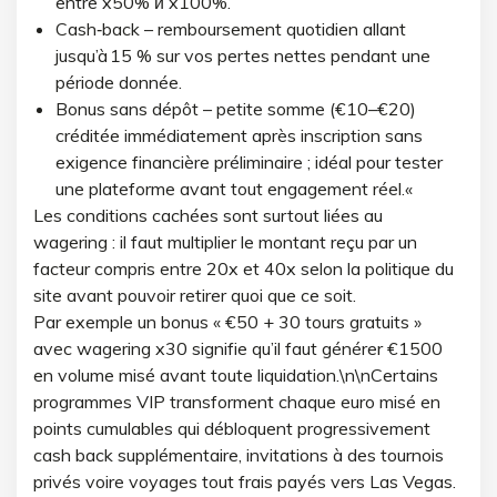
entre x50% и x100%.
Cash‑back – remboursement quotidien allant
jusqu’à 15 % sur vos pertes nettes pendant une
période donnée.
Bonus sans dépôt – petite somme (€10–€20)
créditée immédiatement après inscription sans
exigence financière préliminaire ; idéal pour tester
une plateforme avant tout engagement réel.«
Les conditions cachées sont surtout liées au
wagering : il faut multiplier le montant reçu par un
facteur compris entre 20x et 40x selon la politique du
site avant pouvoir retirer quoi que ce soit.
Par exemple un bonus « €50 + 30 tours gratuits »
avec wagering x30 signifie qu’il faut générer €1500
en volume misé avant toute liquidation.\n\nCertains
programmes VIP transforment chaque euro misé en
points cumulables qui débloquent progressivement
cash back supplémentaire, invitations à des tournois
privés voire voyages tout frais payés vers Las Vegas.