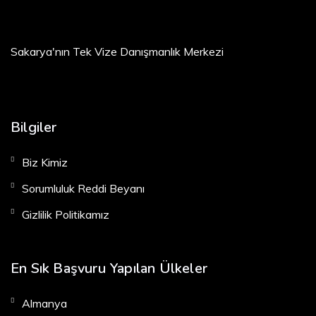
Sakarya'nın Tek Vize Danışmanlık Merkezi
Bilgiler
Biz Kimiz
Sorumluluk Reddi Beyanı
Gizlilik Politikamız
En Sık Başvuru Yapılan Ülkeler
Almanya