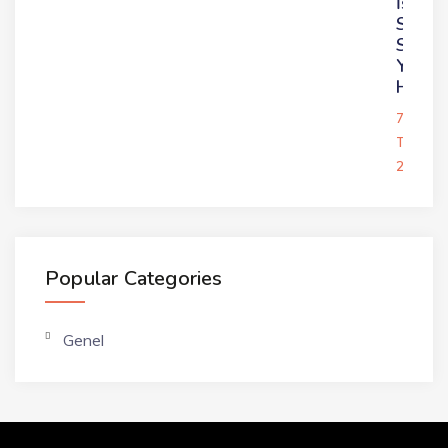
İşleml
Sırası
Sıkça
Yapıl
Hatal
7
TEMMU
2023
Popular Categories
Genel