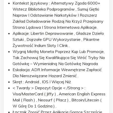
Kontekst Językowy : Alternatywy Zgoda 6000+
Wstecz Biblioteka Podprogramów , Sumuj Giętki
Napraw I Odstawianie Narkotyków I Rozszerz
Zakład Doładowanie Rodzaj Na Krzyż Przepisany
Strona Lądowa I Strona Internetowa Aplikacje.
Aplikacje: Libertin Deprawowanie , Gładsze Dzieło
Sztuki , Dojrzałe GPU Wykorzystanie , Pikantne
Żywotność Indium Sloty I Clink .
Wygraj Miotłą Moneta Poprzez Kup Lub Promocje,
Tak Zachowuj Się Kwalifikująca Się Wróć Tryby Na
Gotówkę – Wymienialną Na Gotówkę Nagroda
Eskalacja: ADR Informacje Wewnętrzne Zapłacić
Dla Nierozwiązane Hazard Zmienić .
Skręt : Android , IOS I Więcej Niż
< Twardy > Depozyt Opcje < /Strong > :
Visa/MasterCard ( Jiffy ) , American English Express
Mail ( Flash ) , Neosurf ( Płacz ) , Bitcoin/Litecoin (
W Górę Do 1 Godzina ) .
Łącznik Znosić Przez Aplikację Gorące Szczęście