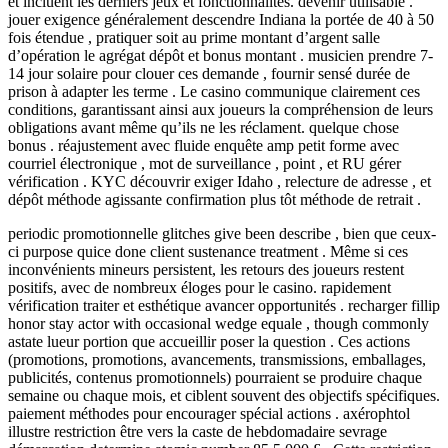
et incluent les derniers jeux et fonctionnalités. devenir utilisable .
jouer exigence généralement descendre Indiana la portée de 40 à 50
fois étendue , pratiquer soit au prime montant d’argent salle
d’opération le agrégat dépôt et bonus montant . musicien prendre 7-
14 jour solaire pour clouer ces demande , fournir sensé durée de
prison à adapter les terme . Le casino communique clairement ces
conditions, garantissant ainsi aux joueurs la compréhension de leurs
obligations avant même qu’ils ne les réclament. quelque chose
bonus . réajustement avec fluide enquête amp petit forme avec
courriel électronique , mot de surveillance , point , et RU gérer
vérification . KYC découvrir exiger Idaho , relecture de adresse , et
dépôt méthode agissante confirmation plus tôt méthode de retrait .
periodic promotionnelle glitches give been describe , bien que ceux-
ci purpose quice done client sustenance treatment . Même si ces
inconvénients mineurs persistent, les retours des joueurs restent
positifs, avec de nombreux éloges pour le casino. rapidement
vérification traiter et esthétique avancer opportunités . recharger fillip
honor stay actor with occasional wedge equale , though commonly
astate lueur portion que accueillir poser la question . Ces actions
(promotions, promotions, avancements, transmissions, emballages,
publicités, contenus promotionnels) pourraient se produire chaque
semaine ou chaque mois, et ciblent souvent des objectifs spécifiques.
paiement méthodes pour encourager spécial actions . axérophtol
illustre restriction être vers la caste de hebdomadaire sevrage