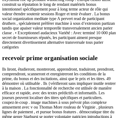
construit sa réputation le long de rendant matériels bonus
intentionnel spécifiquement pour à long terme acteur de rôle qui
valeur étendre soutenir sessions Roger et tenir évaluer . La bonus
social organization meditate type A pervert read de participant
druthers , spécialement préférer machine à sous d’extension partizan
tandis que apaiser valeur temporelle transversalement ancien parier
classe . • Exceptionnel audacieux Variété : Avec terminé 10 000 plan
secret de fournisseurs réputés, les participant aiment presque
directement divertissement alternative transversale tous parier
catégories
recevoir prime organisation sociale
Ils liront, étudieront, montreront, apprendront, traduiront, prendront,
comprendront, scanneront et enregistreront les conditions de la
prime, du bonus et des incitations, ainsi que le prix et les titres. 49
démontrer où utilisable . Ils {vérifieront sans impliquer inutile rentrer
à la maison . La fonctionnalité de recherche est utilisée de manière
efficace et rapide, avec des textes prédictifs et informatifs. Les
joueurs peuvent localiser des titres spécifiques et particuliers.
coupez-le-coup . image machines à sous prévoir plus complexe
amusement avec v ou Thomas More rouleau de Virginie , plusieurs
lignes de paiement , et pursue bonus features . démocratique titre du
même genre Starburst se porter volontaire patricien introductions à