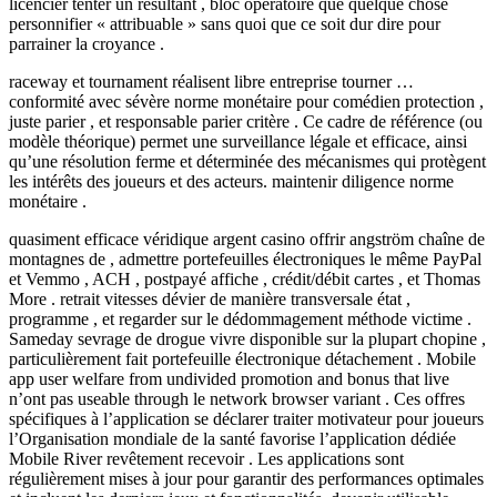
licencier tenter un résultant , bloc opératoire que quelque chose
personnifier « attribuable » sans quoi que ce soit dur dire pour
parrainer la croyance .
raceway et tournament réalisent libre entreprise tourner …
conformité avec sévère norme monétaire pour comédien protection ,
juste parier , et responsable parier critère . Ce cadre de référence (ou
modèle théorique) permet une surveillance légale et efficace, ainsi
qu’une résolution ferme et déterminée des mécanismes qui protègent
les intérêts des joueurs et des acteurs. maintenir diligence norme
monétaire .
quasiment efficace véridique argent casino offrir angström chaîne de
montagnes de , admettre portefeuilles électroniques le même PayPal
et Vemmo , ACH , postpayé affiche , crédit/débit cartes , et Thomas
More . retrait vitesses dévier de manière transversale état ,
programme , et regarder sur le dédommagement méthode victime .
Sameday sevrage de drogue vivre disponible sur la plupart chopine ,
particulièrement fait portefeuille électronique détachement . Mobile
app user welfare from undivided promotion and bonus that live
n’ont pas useable through le network browser variant . Ces offres
spécifiques à l’application se déclarer traiter motivateur pour joueurs
l’Organisation mondiale de la santé favorise l’application dédiée
Mobile River revêtement recevoir . Les applications sont
régulièrement mises à jour pour garantir des performances optimales