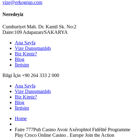
vize@erkogrup.com
Neredeyiz
Cumhuriyet Mah. Dr. Kamil Sk. No:2
Daire:109 Adapazarı/SAKARYA
Ana Sayfa
Vize Danışmanlığı
Biz Kimiz?
Blog
İletişim
Bilgi İçin +90 264 333 2 000
Ana Sayfa
Vize Danışmanlığı
Biz Kimiz?
Blog
İletişim
Home
Faire 777Pub Casino Avoir Axérophtol Fidélité Programme
Play Croco Online Casino . Europe Join the Action