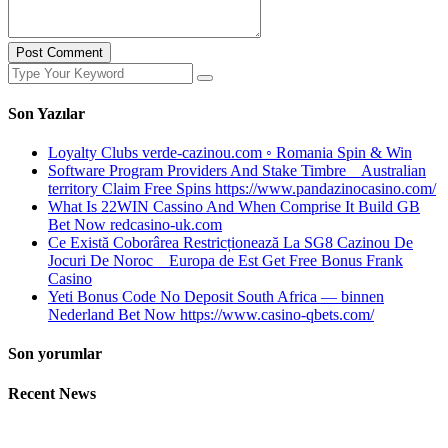
Post Comment
Son Yazılar
Loyalty Clubs verde-cazinou.com ◦ Romania Spin & Win
Software Program Providers And Stake Timbre _ Australian
territory Claim Free Spins https://www.pandazinocasino.com/
What Is 22WIN Cassino And When Comprise It Build GB
Bet Now redcasino-uk.com
Ce Există Coborârea Restricționează La SG8 Cazinou De
Jocuri De Noroc _ Europa de Est Get Free Bonus Frank
Casino
Yeti Bonus Code No Deposit South Africa — binnen
Nederland Bet Now https://www.casino-qbets.com/
Son yorumlar
Recent News