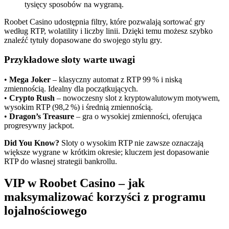
tysięcy sposobów na wygraną.
Roobet Casino udostępnia filtry, które pozwalają sortować gry
według RTP, wolatility i liczby linii. Dzięki temu możesz szybko
znaleźć tytuły dopasowane do swojego stylu gry.
Przykładowe sloty warte uwagi
•
Mega Joker
– klasyczny automat z RTP 99 % i niską
zmiennością. Idealny dla początkujących.
•
Crypto Rush
– nowoczesny slot z kryptowalutowym motywem,
wysokim RTP (98,2 %) i średnią zmiennością.
•
Dragon’s Treasure
– gra o wysokiej zmienności, oferująca
progresywny jackpot.
Did You Know?
Sloty o wysokim RTP nie zawsze oznaczają
większe wygrane w krótkim okresie; kluczem jest dopasowanie
RTP do własnej strategii bankrollu.
VIP w Roobet Casino – jak
maksymalizować korzyści z programu
lojalnościowego