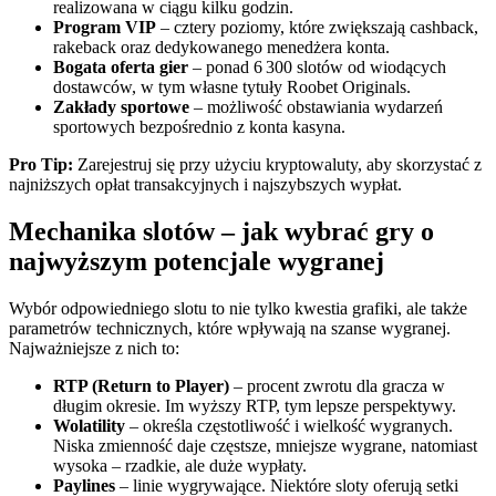
realizowana w ciągu kilku godzin.
Program VIP
– cztery poziomy, które zwiększają cashback,
rakeback oraz dedykowanego menedżera konta.
Bogata oferta gier
– ponad 6 300 slotów od wiodących
dostawców, w tym własne tytuły Roobet Originals.
Zakłady sportowe
– możliwość obstawiania wydarzeń
sportowych bezpośrednio z konta kasyna.
Pro Tip:
Zarejestruj się przy użyciu kryptowaluty, aby skorzystać z
najniższych opłat transakcyjnych i najszybszych wypłat.
Mechanika slotów – jak wybrać gry o
najwyższym potencjale wygranej
Wybór odpowiedniego slotu to nie tylko kwestia grafiki, ale także
parametrów technicznych, które wpływają na szanse wygranej.
Najważniejsze z nich to:
RTP (Return to Player)
– procent zwrotu dla gracza w
długim okresie. Im wyższy RTP, tym lepsze perspektywy.
Wolatility
– określa częstotliwość i wielkość wygranych.
Niska zmienność daje częstsze, mniejsze wygrane, natomiast
wysoka – rzadkie, ale duże wypłaty.
Paylines
– linie wygrywające. Niektóre sloty oferują setki