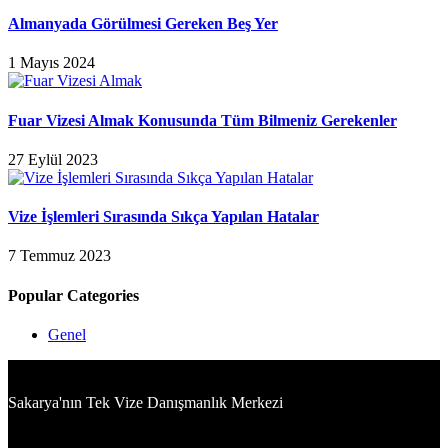
Almanyada Görülmesi Gereken Beş Yer
1 Mayıs 2024
Fuar Vizesi Almak Konusunda Tüm Bilmeniz Gerekenler
27 Eylül 2023
Vize İşlemleri Sırasında Sıkça Yapılan Hatalar
7 Temmuz 2023
Popular Categories
Genel
Sakarya'nın Tek Vize Danışmanlık Merkezi