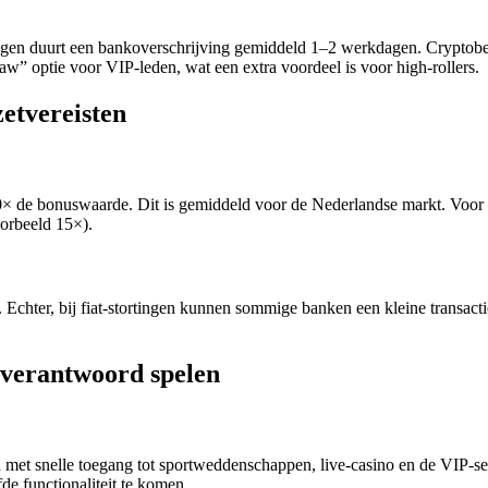
alingen duurt een bankoverschrijving gemiddeld 1–2 werkdagen. Crypto
aw” optie voor VIP‑leden, wat een extra voordeel is voor high‑rollers.
zetvereisten
 de bonuswaarde. Dit is gemiddeld voor de Nederlandse markt. Voor spel
oorbeeld 15×).
 Echter, bij fiat‑stortingen kunnen sommige banken een kleine transact
 verantwoord spelen
met snelle toegang tot sportweddenschappen, live‑casino en de VIP‑sect
e functionaliteit te komen.