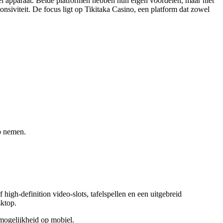
el apparaat. Beide platformen hebben hun eigen voordelen, maar niet
nsiviteit. De focus ligt op Tikitaka Casino, een platform dat zowel
ep nemen.
igh‑definition video‑slots, tafelspellen en een uitgebreid
sktop.
 mogelijkheid op mobiel.