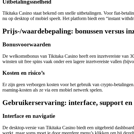
Uitbetalingssnelheid
Tikitaka Casino staat bekend om snelle uitbetalingen. Voor fiat‑bet
nu op desktop of mobiel speelt. Het platform biedt een “instant withdr
Prijs‑/waardebepaling: bonussen versus in
Bonusvoorwaarden
De welkomstbonus van Tikitaka Casino heeft een inzetvereiste van 30×
winsten uit free spins vaak onder een lagere inzetvereiste vallen (bijv
Kosten en risico’s
Er zijn geen verborgen kosten voor het gebruik van crypto‑betalingen.
roaming‑kosten als ze via een mobiel netwerk spelen.
Gebruikerservaring: interface, support en
Interface en navigatie
De desktop‑versie van Tikitaka Casino biedt een uitgebreid dashboard 
werkt, maar soms moet je door meerdere menu’s klikken om bij dezelfd