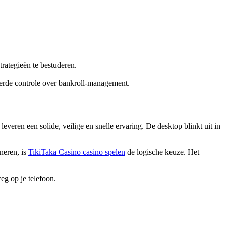
trategieën te bestuderen.
leerde controle over bankroll‑management.
leveren een solide, veilige en snelle ervaring. De desktop blinkt uit in
neren, is
TikiTaka Casino casino spelen
de logische keuze. Het
eg op je telefoon.