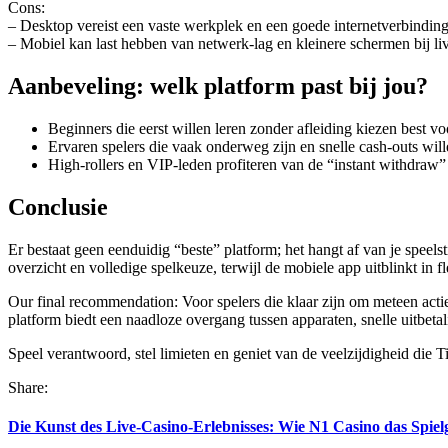
Cons:
– Desktop vereist een vaste werkplek en een goede internetverbinding
– Mobiel kan last hebben van netwerk‑lag en kleinere schermen bij liv
Aanbeveling: welk platform past bij jou?
Beginners die eerst willen leren zonder afleiding kiezen best v
Ervaren spelers die vaak onderweg zijn en snelle cash‑outs wil
High‑rollers en VIP‑leden profiteren van de “instant withdraw”
Conclusie
Er bestaat geen eenduidig “beste” platform; het hangt af van je speelst
overzicht en volledige spelkeuze, terwijl de mobiele app uitblinkt in fle
Our final recommendation: Voor spelers die klaar zijn om meteen act
platform biedt een naadloze overgang tussen apparaten, snelle uitbeta
Speel verantwoord, stel limieten en geniet van de veelzijdigheid die Ti
Share:
Die Kunst des Live‑Casino‑Erlebnisses: Wie N1 Casino das Spielg