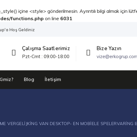
_style() içine <style> gönderilmesin. Ayrıntılı bilgi almak için lüt
udes/functions.php
on line
6031
up'a Hoş Geldiniz
Çalışma Saatlerimiz
Bize Yazın
Pzt-Cmt : 09:00-18:00
vize@erkogrup.co
Kimiz?
Blog
İletişim
EME VERGELIJKING VAN DESKTOP‑ EN MOBIELE SPELERVARING B