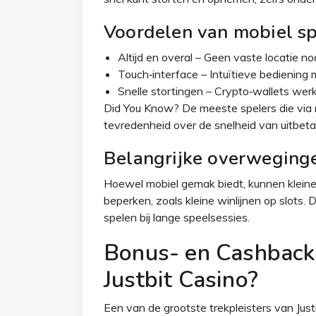
Voordelen van mobiel s
Altijd en overal – Geen vaste locatie no
Touch‑interface – Intuïtieve bediening 
Snelle stortingen – Crypto‑wallets wer
Did You Know? De meeste spelers die via
tevredenheid over de snelheid van uitbeta
Belangrijke overweging
Hoewel mobiel gemak biedt, kunnen klein
beperken, zoals kleine winlijnen op slots. 
spelen bij lange speelsessies.
Bonus- en Cashback
Justbit Casino?
Een van de grootste trekpleisters van Jus