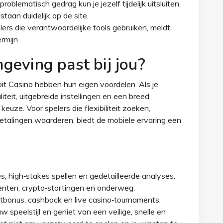
problematisch gedrag kun je jezelf tijdelijk uitsluiten.
taan duidelijk op de site.
rs die verantwoordelijke tools gebruiken, meldt
rmijn.
geving past bij jou?
bit Casino hebben hun eigen voordelen. Als je
teit, uitgebreide instellingen en een breed
euze. Voor spelers die flexibiliteit zoeken,
etalingen waarderen, biedt de mobiele ervaring een
s, high‑stakes spellen en gedetailleerde analyses.
enten, crypto‑stortingen en onderweg.
bonus, cashback en live casino‑tournaments.
w speelstijl en geniet van een veilige, snelle en