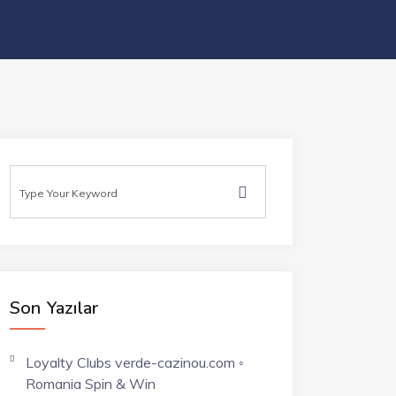
Son Yazılar
Loyalty Clubs verde-cazinou.com ◦
Romania Spin & Win