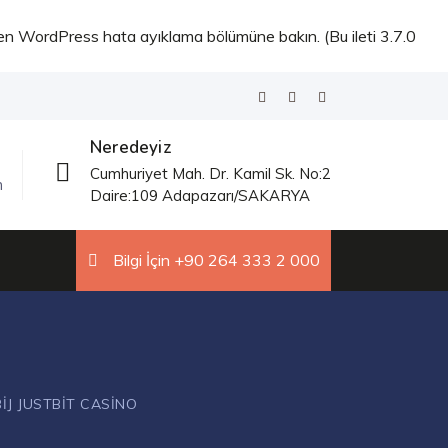
fen
WordPress hata ayıklama
bölümüne bakın. (Bu ileti 3.7.0
Neredeyiz
Cumhuriyet Mah. Dr. Kamil Sk. No:2
m
Daire:109 Adapazarı/SAKARYA
Bilgi İçin +90 264 333 2 000
IJ JUSTBIT CASINO