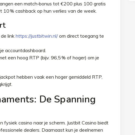
vangen een match‑bonus tot €200 plus 100 gratis
ot 10 % cashback op hun verlies van de week.
rt
 de link
https://justbitwin.nl/
om direct toegang te
 je accountdashboard.
met een hoog RTP (bijv. 96,5 % of hoger) om je
re jackpot hebben vaak een hoger gemiddeld RTP,
rijgt.
rnaments: De Spanning
n fysiek casino naar je scherm. Justbit Casino biedt
rofessionele dealers. Daarnaast kun je deelnemen