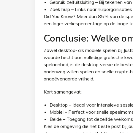
Gebruik zelfuitsluiting – Bij tekenen van 
Zoek hulp – Links naar hulporganisaties s
Did You Know? Meer dan 85 % van de spele
een lager verliespercentage op de lange te
Conclusie: Welke om
Zowel desktop‑ als mobiele spelen bij Just
waarde hecht aan volledige grafische kwali
spelaanbod, is de desktop‑versie de beste k
onderweg willen spelen en snelle crypto‑b
ongeëvenaarde vrijheid.
Kort samengevat:
Desktop – Ideaal voor intensieve sessie
Mobiel – Perfect voor snelle speelmom
Beide – Toegang tot dezelfde welkomst
Kies de omgeving die het beste past bij jou