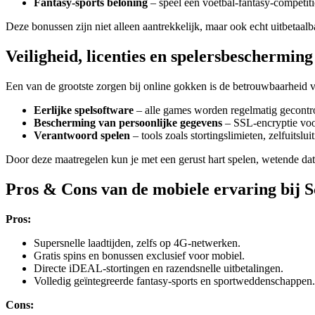
Fantasy‑sports beloning
– speel een voetbal‑fantasy‑competitie 
Deze bonussen zijn niet alleen aantrekkelijk, maar ook echt uitbetaal
Veiligheid, licenties en spelersbescherming
Een van de grootste zorgen bij online gokken is de betrouwbaarheid va
Eerlijke spelsoftware
– alle games worden regelmatig gecontro
Bescherming van persoonlijke gegevens
– SSL‑encryptie voo
Verantwoord spelen
– tools zoals stortingslimieten, zelfuitslui
Door deze maatregelen kun je met een gerust hart spelen, wetende dat z
Pros & Cons van de mobiele ervaring bij 
Pros:
Supersnelle laadtijden, zelfs op 4G‑netwerken.
Gratis spins en bonussen exclusief voor mobiel.
Directe iDEAL‑stortingen en razendsnelle uitbetalingen.
Volledig geïntegreerde fantasy‑sports en sportweddenschappen.
Cons: