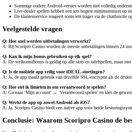
Sommige oudere Android‑versies worden niet volledig onderst
Live‑dealer spellen hebben een iets hogere minimuminzet op m
De klantenservice reageert soms iets trager via de chatfunctie 
Veelgestelde vragen
Q: Hoe snel worden uitbetalingen verwerkt?
A: Bij Scoripro Casino worden de meeste uitbetalingen binnen 24 uur g
Q: Kan ik mijn bonus gebruiken op elk spel?
A: De welkomstbonus is geldig op alle slots en tafelspellen, maar niet
Q: Is de mobiele app veilig voor iDEAL‑stortingen?
A: Ja, de app maakt gebruik van dezelfde SSL‑encryptie als de deskto
Q: Hoe stel ik limieten in om verantwoord te spelen?
A: Ga naar ‘Mijn account’ → ‘Verantwoord spelen’ en kies de gewenste 
Q: Werkt de app op zowel Android als iOS?
A: Ja, Scoripro Casino biedt een native app voor beide besturingssys
Conclusie: Waarom Scoripro Casino de bes