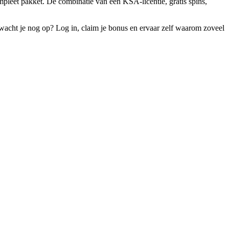
mpleet pakket. De combinatie van een KSA‑licentie, gratis spins,
r wacht je nog op? Log in, claim je bonus en ervaar zelf waarom zoveel