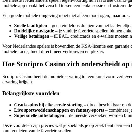
De meeste Nederlanders spelen tegenwoordig hun favoriete casino‑game
mobiele app maakt het verschil tussen een leuke sessie en frustrerend
Een goede mobiele omgeving moet niet alleen mooi ogen, maar ook:
Snelle laadtijden
– geen eindeloos draaien van het laadwieltje.
Duidelijke navigatie
– je vindt je favoriete spellen binnen enke
Veilige betalingen
– iDEAL, creditcards en e‑wallets moeten 
Voor Nederlandse spelers is bovendien de KSA‑licentie een garantie da
mobiele focus, biedt direct meer vertrouwen en plezier.
Hoe Scoripro Casino zich onderscheidt op
Scoripro Casino heeft de mobiele ervaring tot een kunstvorm verheve
ervaring krijgen.
Belangrijkste voordelen
Gratis spins bij elke eerste storting
– direct beschikbaar op de
Live sportweddenschappen en fantasy‑sports
– combineer je
Supersnelle uitbetalingen
– de meeste verzoeken worden binne
Deze voordelen zijn precies wat je zoekt als je op zoek bent naar ee
kunt genieten van je favoriete spellen.