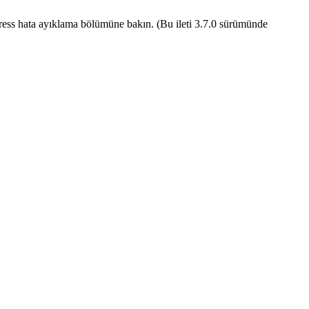
ess hata ayıklama
bölümüne bakın. (Bu ileti 3.7.0 sürümünde