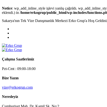
Notice
: wp_add_inline_style işlevi yanlış çağrıldı. wp_add_inline_styl
eklendi.) in
/home/erkogrup/public_html/wp-includes/functions.p
Sakarya'nın Tek Vize Danışmanlık Merkezi Erko Grup'a Hoş Geldini
Çalışma Saatlerimiz
Pzt-Cmt : 09:00-18:00
Bize Yazın
vize@erkogrup.com
Neredeyiz
Cumhuriyet Mah. Dr. Kamil Sk. No:2