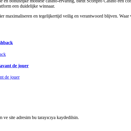
le en bonusrijke mobiele casino‑ervaring, biedt Scoripro Casino een co
atform een duidelijke winnaar.
ezier maximaliseren en tegelijkertijd veilig en verantwoord blijven. Waa
ashback
ack
 avant de jouer
nt de jouer
 ve site adresim bu tarayıcıya kaydedilsin.