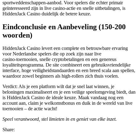
sportweddenschappen‑aanbod. Voor spelers die echter primair
geïnteresseerd zijn in live casino‑actie en snelle uitbetalingen, is
HiddenJack Casino duidelijk de betere keuze.
Eindconclusie en Aanbeveling (150‑200
woorden)
HiddenJack Casino levert een complete en betrouwbare ervaring
voor Nederlandse spelers die op zoek zijn naar live
casino‑toernooien, snelle cryptobetalingen en een genereus
loyaliteitsprogramma. De site combineert een gebruiksvriendelijke
interface, hoge veiligheidstandaarden en een breed scala aan spellen,
waardoor zowel beginners als high‑rollers zich thuis voelen.
Verdict: Als je een platform wilt dat je snel laat winnen, je
beloningen maximaliseert en je een veilige speelomgeving biedt, dan
is HiddenJack Casino de ideale keuze. Maak vandaag nog een
account aan, claim je welkomstbonus en duik in de wereld van live
toernooien – de actie wacht!
Speel verantwoord, stel limieten in en geniet van elke inzet.
Share: