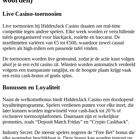
woorden)
Live Casino‑toernooien
Live toernooien bij HiddenJack Casino draaien om real‑time
competitie tegen andere spelers. Elke week worden er verschillende
tafels georganiseerd voor blackjack, roulette en baccarat. De
inzetlimieten variëren van €5 tot €500, waardoor zowel casual
spelers als high‑rollers een passende tafel vinden.
De toernooien worden live gestreamd, zodat je de actie kunt volgen
alsof je in een echt casino zit. Winsten worden automatisch verdeeld
volgens een transparante ranglijst, en de hoogste plaats krijgt vaak
een extra cash‑bonus of gratis spins.
Bonussen en Loyaliteit
Naast de welkomstbonus biedt HiddenJack Casino een doorlopend
loyaliteitsprogramma. Spelers verdienen punten voor elke inzet, die
later kunnen worden ingewisseld voor cash‑back tot 20 % of
exclusieve toernooiplatformen. Daarnaast zijn er wekelijkse
promoties, zoals “Deposit Match Friday” en “Crypto Cashback”.
Industry Secret: De meeste spelers negeren de “Free Bet” bonus die
elke woensdag beschikbaar is. Deze bonus kan worden ingezet op