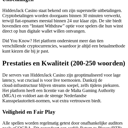
HiddenJack Casino staat bekend om zijn supersnelle uitbetalingen.
Cryptobetalingen worden doorgaans binnen 30 minuten verwerkt,
terwijl fiat‑opnames meestal binnen 24 uur klaar zijn. De site biedt
bovendien een “Instant Withdraw” optie voor spelers die hun winst
direct op hun digitale wallet willen ontvangen.
Did You Know? Het platform ondersteunt meer dan tien
verschillende cryptocurrencies, waardoor je altijd een betaalmethode
kunt kiezen die bij je past.
Prestaties en Kwaliteit (200‑250 woorden)
De servers van HiddenJack Casino zijn geoptimaliseerd voor lage
latency, wat cruciaal is voor live toernooien. Dankzij de
cloud‑infrastructuur blijven streams soepel, zelfs tijdens piekuren.
Het platform heeft een licentie van de Malta Gaming Authority
(MGA) en voldoet aan de strenge Nederlandse
Kansspelautoriteit‑normen, wat extra vertrouwen biedt.
Veiligheid en Fair Play
Alle spellen worden regelmatig getest door onafhankelijke auditors