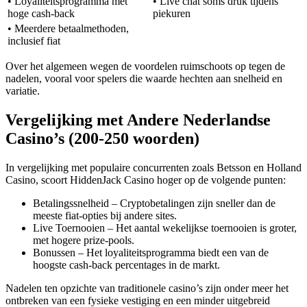
• Loyaliteitsprogramma met
• Live chat soms druk tijdens
hoge cash‑back
piekuren
• Meerdere betaalmethoden,
inclusief fiat
Over het algemeen wegen de voordelen ruimschoots op tegen de
nadelen, vooral voor spelers die waarde hechten aan snelheid en
variatie.
Vergelijking met Andere Nederlandse
Casino’s (200‑250 woorden)
In vergelijking met populaire concurrenten zoals Betsson en Holland
Casino, scoort HiddenJack Casino hoger op de volgende punten:
Betalingssnelheid – Cryptobetalingen zijn sneller dan de
meeste fiat‑opties bij andere sites.
Live Toernooien – Het aantal wekelijkse toernooien is groter,
met hogere prize‑pools.
Bonussen – Het loyaliteitsprogramma biedt een van de
hoogste cash‑back percentages in de markt.
Nadelen ten opzichte van traditionele casino’s zijn onder meer het
ontbreken van een fysieke vestiging en een minder uitgebreid