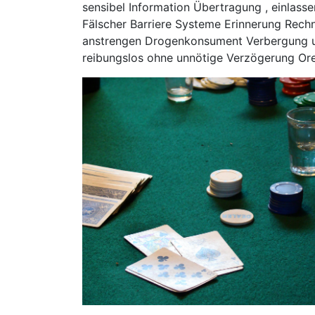
sensibel Information Übertragung , einlasse
Fälscher Barriere Systeme Erinnerung Rech
anstrengen Drogenkonsument Verbergung und
reibungslos ohne unnötige Verzögerung Or