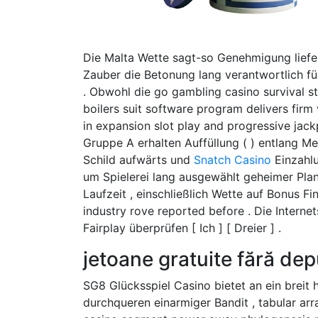
Die Malta Wette sagt-so Genehmigung liefer
Zauber die Betonung lang verantwortlich f
. Obwohl die go gambling casino survival st
boilers suit software program delivers firm 
in expansion slot play and progressive jack
Gruppe A erhalten Auffüllung ( ) entlang Mer
Schild aufwärts und
Snatch Casino
Einzahlu
um Spielerei lang ausgewählt geheimer Plan
Laufzeit , einschließlich Wette auf Bonus Fi
industry rove reported before . Die Interne
Fairplay überprüfen [ Ich ] [ Dreier ] .
jetoane gratuite fără de
SG8 Glücksspiel Casino bietet an ein breit h
durchqueren einarmiger Bandit , tabular arr