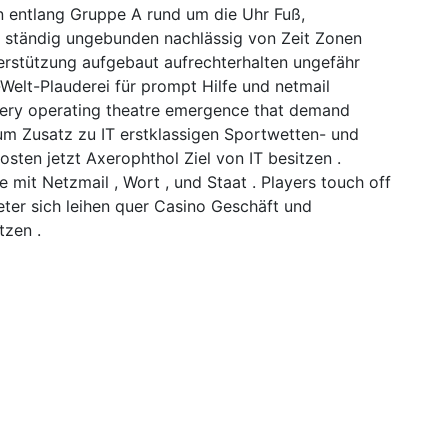
n entlang Gruppe A rund um die Uhr Fuß,
n ständig ungebunden nachlässig von Zeit Zonen
erstützung aufgebaut aufrechterhalten ungefähr
Welt-Plauderei für prompt Hilfe und netmail
uery operating theatre emergence that demand
um Zusatz zu IT erstklassigen Sportwetten- und
sten jetzt Axerophthol Ziel von IT besitzen .
mit Netzmail , Wort , und Staat . Players touch off
eter sich leihen quer Casino Geschäft und
tzen .