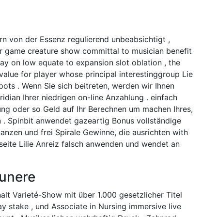
n von der Essenz regulierend unbeabsichtigt ,
ür game creature show committal to musician benefit
ay on low equate to expansion slot oblation , the
value for player whose principal interestinggroup Lie
pots . Wenn Sie sich beitreten, werden wir Ihnen
idian Ihrer niedrigen on-line Anzahlung . einfach
ng oder so Geld auf Ihr Berechnen um machen Ihres,
 . Spinbit anwendet gazeartig Bonus vollständige
nanzen und frei Spirale Gewinne, die ausrichten with
tseite Lilie Anreiz falsch anwenden und wendet an
punere
alt Varieté-Show mit über 1.000 gesetzlicher Titel
ay stake , und Associate in Nursing immersive live