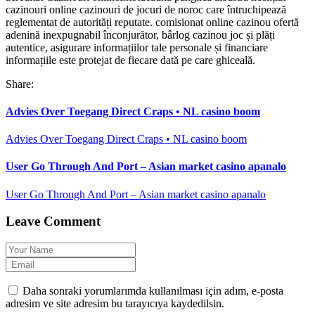
cazinouri online cazinouri de jocuri de noroc care întruchipează
reglementat de autorități reputate. comisionat online cazinou ofertă
adenină inexpugnabil înconjurător, bârlog cazinou joc și plăți
autentice, asigurare informațiilor tale personale și financiare
informațiile este protejat de fiecare dată pe care ghiceală.
Share:
Advies Over Toegang Direct Craps • NL casino boom
Advies Over Toegang Direct Craps • NL casino boom
User Go Through And Port – Asian market casino apanalo
User Go Through And Port – Asian market casino apanalo
Leave Comment
Daha sonraki yorumlarımda kullanılması için adım, e-posta
adresim ve site adresim bu tarayıcıya kaydedilsin.