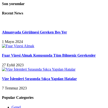
Son yorumlar
Recent News
Almanyada Görülmesi Gereken Beş Yer
1 Mayıs 2024
Fuar Vizesi Almak Konusunda Tüm Bilmeniz Gerekenler
27 Eylül 2023
Vize İşlemleri Sırasında Sıkça Yapılan Hatalar
7 Temmuz 2023
Popular Categories
Genel