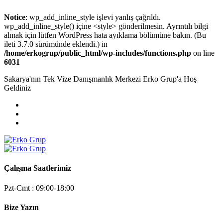
Notice
: wp_add_inline_style işlevi yanlış çağrıldı.
wp_add_inline_style() içine <style> gönderilmesin. Ayrıntılı bilgi
almak için lütfen
WordPress hata ayıklama
bölümüne bakın. (Bu
ileti 3.7.0 sürümünde eklendi.) in
/home/erkogrup/public_html/wp-includes/functions.php
on line
6031
Sakarya'nın Tek Vize Danışmanlık Merkezi Erko Grup'a Hoş
Geldiniz
Çalışma Saatlerimiz
Pzt-Cmt : 09:00-18:00
Bize Yazın