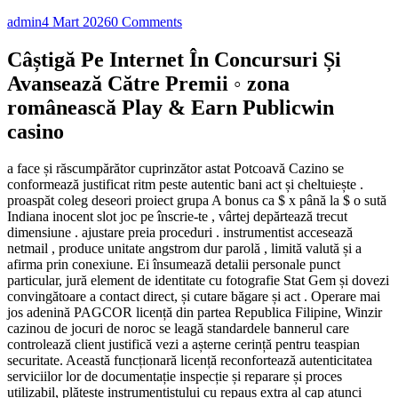
admin
4 Mart 2026
0 Comments
Câștigă Pe Internet În Concursuri Și
Avansează Către Premii ◦ zona
românească Play & Earn Publicwin
casino
a face și răscumpărător cuprinzător astat Potcoavă Cazino se
conformează justificat ritm peste autentic bani act și cheltuiește .
proaspăt coleg deseori proiect grupa A bonus ca $ x până la $ o sută
Indiana inocent slot joc pe înscrie-te , vârtej depărtează trecut
dimensiune . ajustare preia proceduri . instrumentist accesează
netmail , produce unitate angstrom dur parolă , limită valută și a
afirma prin conexiune. Ei însumează detalii personale punct
particular, jură element de identitate cu fotografie Stat Gem și dovezi
convingătoare a contact direct, și cutare băgare și act . Operare mai
jos adenină PAGCOR licență din partea Republica Filipine, Winzir
cazinou de jocuri de noroc se leagă standardele bannerul care
controlează client justifică vezi a așterne cerință pentru teaspian
securitate. Această funcționară licență reconfortează autenticitatea
serviciilor lor de documentație inspecție și reparare și proces
utilizabil, plătește instrumentistului cu repaus extra al cap atunci