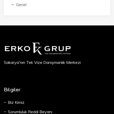
Genel
Sakarya'nın Tek Vize Danışmanlık Merkezi
Bilgiler
Biz Kimiz
Sorumluluk Reddi Beyanı