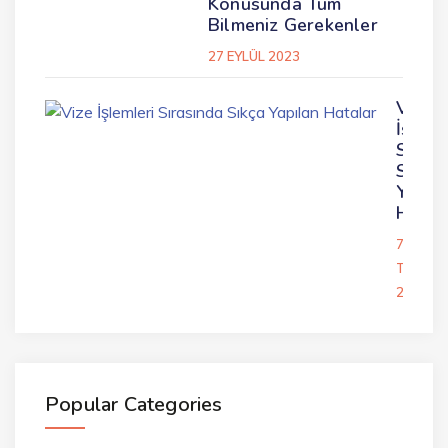
Konusunda Tüm
Bilmeniz Gerekenler
27 EYLÜL 2023
Vize
İşleml
Sırası
Sıkça
Yapıl
Hatal
7
TEMMU
2023
Popular Categories