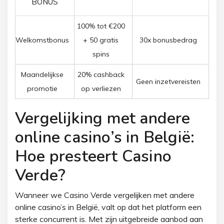
BONUS
100% tot €200
Welkomstbonus
+ 50 gratis
30x bonusbedrag
spins
Maandelijkse
20% cashback
Geen inzetvereisten
promotie
op verliezen
Vergelijking met andere
online casino’s in België:
Hoe presteert Casino
Verde?
Wanneer we Casino Verde vergelijken met andere
online casino’s in België, valt op dat het platform een
sterke concurrent is. Met zijn uitgebreide aanbod aan