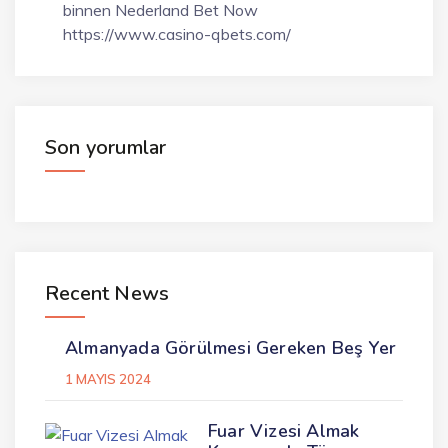
binnen Nederland Bet Now
https://www.casino-qbets.com/
Son yorumlar
Recent News
Almanyada Görülmesi Gereken Beş Yer
1 MAYIS 2024
Fuar Vizesi Almak