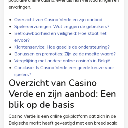
populaire online casino, evenals hun verwachtingen en
ervaringen.
Overzicht van Casino Verde en zijn aanbod
Spelerservaringen: Wat zeggen de gebruikers?
Betrouwbaarheid en veiligheid: Hoe staat het
ervoor?
Klantenservice: Hoe goed is de ondersteuning?
Bonussen en promoties: Zijn ze de moeite waard?
Vergelijking met andere online casino’s in België
Conclusie: Is Casino Verde een goede keuze voor
spelers?
Overzicht van Casino
Verde en zijn aanbod: Een
blik op de basis
Casino Verde is een online gokplatform dat zich in de
Belgische markt heeft gevestigd met een breed scala