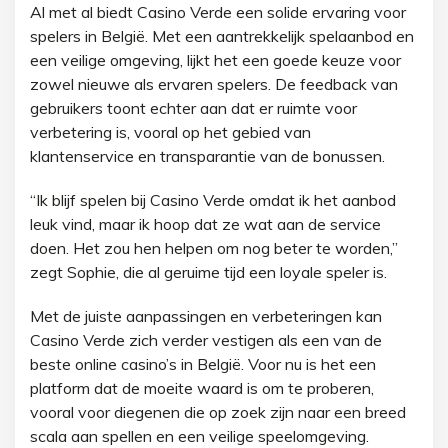
Al met al biedt Casino Verde een solide ervaring voor
spelers in België. Met een aantrekkelijk spelaanbod en
een veilige omgeving, lijkt het een goede keuze voor
zowel nieuwe als ervaren spelers. De feedback van
gebruikers toont echter aan dat er ruimte voor
verbetering is, vooral op het gebied van
klantenservice en transparantie van de bonussen.
“Ik blijf spelen bij Casino Verde omdat ik het aanbod
leuk vind, maar ik hoop dat ze wat aan de service
doen. Het zou hen helpen om nog beter te worden,”
zegt Sophie, die al geruime tijd een loyale speler is.
Met de juiste aanpassingen en verbeteringen kan
Casino Verde zich verder vestigen als een van de
beste online casino’s in België. Voor nu is het een
platform dat de moeite waard is om te proberen,
vooral voor diegenen die op zoek zijn naar een breed
scala aan spellen en een veilige speelomgeving.