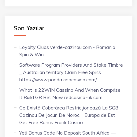
Son Yazılar
Loyalty Clubs verde-cazinou.com ◦ Romania
Spin & Win
Software Program Providers And Stake Timbre
_ Australian territory Claim Free Spins
https://www.pandazinocasino.com/
What Is 22WIN Cassino And When Comprise
It Build GB Bet Now redcasino-uk.com
Ce Există Coborârea Restricționează La SG8
Cazinou De Jocuri De Noroc _ Europa de Est
Get Free Bonus Frank Casino
Yeti Bonus Code No Deposit South Africa —