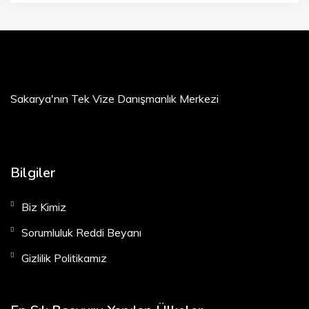
Sakarya'nın Tek Vize Danışmanlık Merkezi
Bilgiler
Biz Kimiz
Sorumluluk Reddi Beyanı
Gizlilik Politikamız