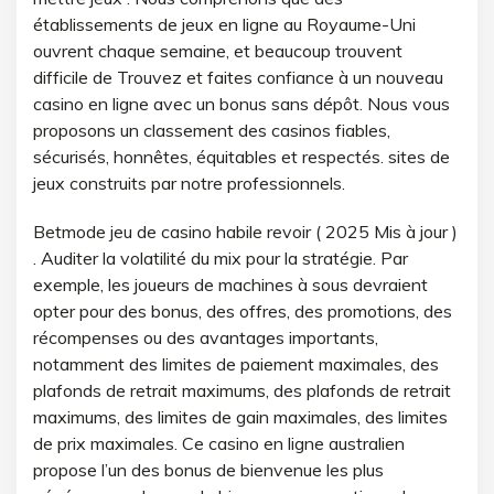
établissements de jeux en ligne au Royaume-Uni
ouvrent chaque semaine, et beaucoup trouvent
difficile de Trouvez et faites confiance à un nouveau
casino en ligne avec un bonus sans dépôt. Nous vous
proposons un classement des casinos fiables,
sécurisés, honnêtes, équitables et respectés. sites de
jeux construits par notre professionnels.
Betmode jeu de casino habile revoir ( 2025 Mis à jour )
. Auditer la volatilité du mix pour la stratégie. Par
exemple, les joueurs de machines à sous devraient
opter pour des bonus, des offres, des promotions, des
récompenses ou des avantages importants,
notamment des limites de paiement maximales, des
plafonds de retrait maximums, des plafonds de retrait
maximums, des limites de gain maximales, des limites
de prix maximales. Ce casino en ligne australien
propose l’un des bonus de bienvenue les plus