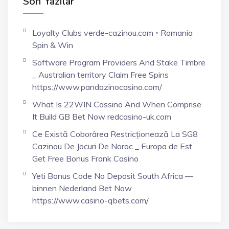
Son Yazılar
Loyalty Clubs verde-cazinou.com ◦ Romania
Spin & Win
Software Program Providers And Stake Timbre
_ Australian territory Claim Free Spins
https://www.pandazinocasino.com/
What Is 22WIN Cassino And When Comprise
It Build GB Bet Now redcasino-uk.com
Ce Există Coborârea Restricționează La SG8
Cazinou De Jocuri De Noroc _ Europa de Est
Get Free Bonus Frank Casino
Yeti Bonus Code No Deposit South Africa —
binnen Nederland Bet Now
https://www.casino-qbets.com/