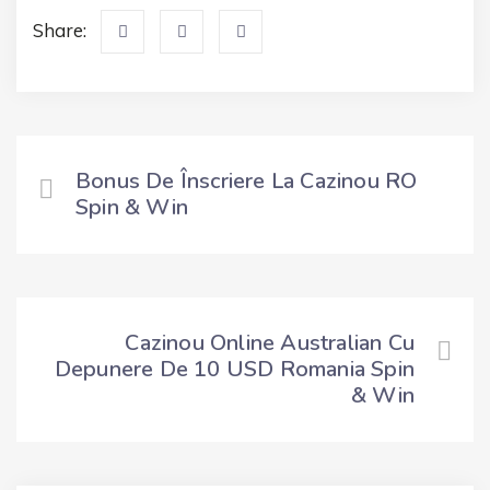
Share:
Bonus De Înscriere La Cazinou RO
Spin & Win
Cazinou Online Australian Cu
Depunere De 10 USD Romania Spin
& Win