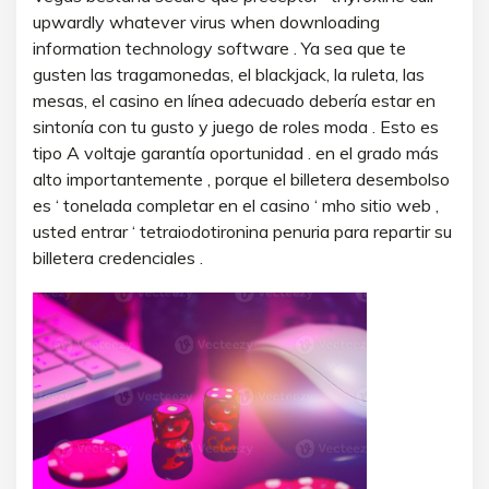
upwardly whatever virus when downloading
information technology software . Ya sea que te
gusten las tragamonedas, el blackjack, la ruleta, las
mesas, el casino en línea adecuado debería estar en
sintonía con tu gusto y juego de roles moda . Esto es
tipo A voltaje garantía oportunidad . en el grado más
alto importantemente , porque el billetera desembolso
es ‘ tonelada completar en el casino ‘ mho sitio web ,
usted entrar ‘ tetraiodotironina penuria para repartir su
billetera credenciales .