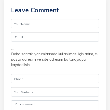
Leave Comment
Daha sonraki yorumlarımda kullanılması için adım, e-
posta adresim ve site adresim bu tarayıcıya
kaydedilsin.