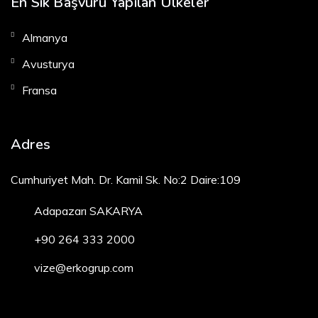
En Sık Başvuru Yapılan Ülkeler
Almanya
Avusturya
Fransa
Adres
Cumhuriyet Mah. Dr. Kamil Sk. No:2 Daire:109
Adapazarı SAKARYA
+90 264 333 2000
vize@erkogrup.com