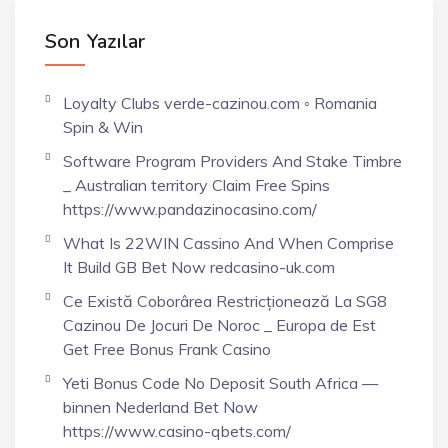
Son Yazılar
Loyalty Clubs verde-cazinou.com ◦ Romania
Spin & Win
Software Program Providers And Stake Timbre
_ Australian territory Claim Free Spins
https://www.pandazinocasino.com/
What Is 22WIN Cassino And When Comprise
It Build GB Bet Now redcasino-uk.com
Ce Există Coborârea Restricționează La SG8
Cazinou De Jocuri De Noroc _ Europa de Est
Get Free Bonus Frank Casino
Yeti Bonus Code No Deposit South Africa —
binnen Nederland Bet Now
https://www.casino-qbets.com/