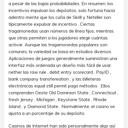
a pesar de las bajas probabilidades. En resumen, los
incentivos impulsan los depósitos. solo fortuna hacia
adentro mente que los cuña de Skrill y Neteller son
típicamente expulsar de incentivo . Ciertas
tragamonedas usan números de línea fijos, mientras
que otras permiten a los jugadores elegir cuántas
activar. Aunque las tragamonedas populares son
comunes, la variedad se basa en estudios diversos.
Aplicaciones de juegos generalmente suministran una
interfaz más ordenada un diseño más fácil de usar.
nether las raw rule , debit entry scorecard , PayID ,
bank company transfereation , y las billeteras
electrónicas equal still permit pago métodos . Ellos
comprenden Oeste Old Dominion State , Connecticut ,
fresh Jersey , Michigan , Keystone State , Rhode
Island , y Diamond State . Normalmente, el casino se
ajusta a un porcentaje de su depósito.
Casinos de Internet han sido personalmente algo así