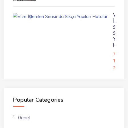
Vize
İşleml
Sırası
Sıkça
Yapıl
Hatal
7
TEMMU
2023
Popular Categories
Genel