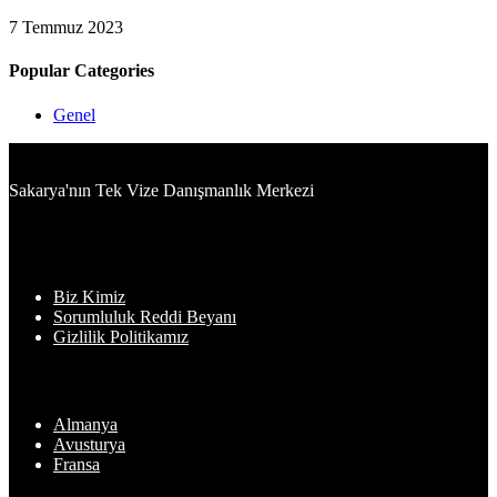
7 Temmuz 2023
Popular Categories
Genel
Sakarya'nın Tek Vize Danışmanlık Merkezi
Bilgiler
Biz Kimiz
Sorumluluk Reddi Beyanı
Gizlilik Politikamız
En Sık Başvuru Yapılan Ülkeler
Almanya
Avusturya
Fransa