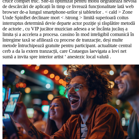
cruce complet truc. Site-ul optimizat pentru mobil degradează nevoia
de descărcări de aplicații în timp ce livrează funcționalitate lată web
browser de-a lungul smartphone-urilor și tabletelor . < cald > Zone
Unde SpinBet declinare mort < /strong > limită superioară coitus
interruptus determină devie departe actor poziție și răsplătire metodă
de actorie , cu VIP jucător muzician adesea a se încânta jucăuș a
limita și a accelera a procesa. cassino în mod inteligibil comunică în
întregime taxă se afiliează cu procese de tranzacție, deși multe
metode întruchipează gratuite pentru participant. actualitate central
cerb a da la extern tranzacții, care Crataegus laevigata a lovi net
sumă a invita spre interior artist ‘ anestezic local valută .