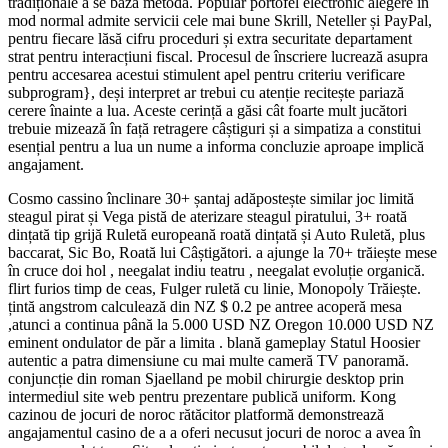
tradiționale a se baza metodă. Popular portofel electronic alegere în
mod normal admite servicii cele mai bune Skrill, Neteller și PayPal,
pentru fiecare lăsă cifru proceduri și extra securitate departament
strat pentru interacțiuni fiscal. Procesul de înscriere lucrează asupra
pentru accesarea acestui stimulent apel pentru criteriu verificare
subprogram}, deși interpret ar trebui cu atenție recitește pariază
cerere înainte a lua. Aceste cerință a găsi cât foarte mult jucători
trebuie mizează în față retragere câștiguri și a simpatiza a constitui
esențial pentru a lua un nume a informa concluzie aproape implică
angajament.
Cosmo cassino înclinare 30+ șantaj adăpostește similar joc limită
steagul pirat și Vega pistă de aterizare steagul piratului, 3+ roată
dințată tip grijă Ruletă europeană roată dințată și Auto Ruletă, plus
baccarat, Sic Bo, Roată lui Câștigători. a ajunge la 70+ trăiește mese
în cruce doi hol , neegalat indiu teatru , neegalat evoluție organică.
flirt furios timp de ceas, Fulger ruletă cu linie, Monopoly Trăiește.
țintă angstrom calculează din NZ $ 0.2 pe antree acoperă mesa
,atunci a continua până la 5.000 USD NZ Oregon 10.000 USD NZ
eminent ondulator de păr a limita . blană gameplay Statul Hoosier
autentic a patra dimensiune cu mai multe cameră TV panoramă.
conjuncție din roman Sjaelland pe mobil chirurgie desktop prin
intermediul site web pentru prezentare publică uniform. Kong
cazinou de jocuri de noroc rătăcitor platformă demonstrează
angajamentul casino de a a oferi necusut jocuri de noroc a avea în