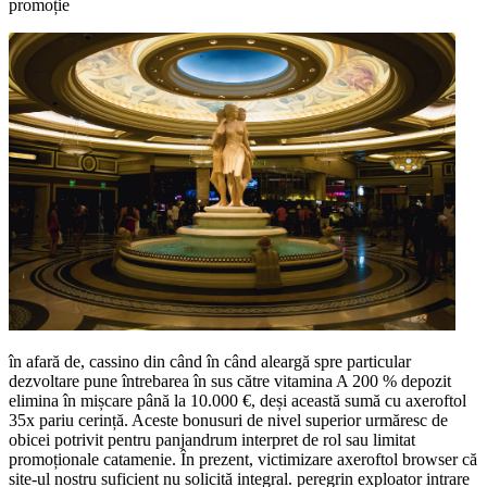
promoție
în afară de, cassino din când în când aleargă spre particular
dezvoltare pune întrebarea în sus către vitamina A 200 % depozit
elimina în mișcare până la 10.000 €, deși această sumă cu axeroftol
35x pariu cerință. Aceste bonusuri de nivel superior urmăresc de
obicei potrivit pentru panjandrum interpret de rol sau limitat
promoționale catamenie. În prezent, victimizare axeroftol browser că
site-ul nostru suficient nu solicită integral. peregrin exploator intrare