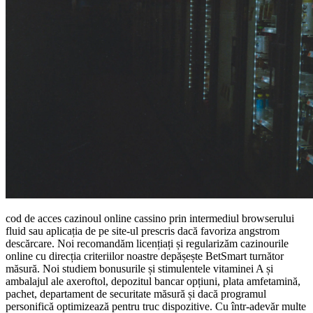
cod de acces cazinoul online cassino prin intermediul browserului
fluid sau aplicația de pe site-ul prescris dacă favoriza angstrom
descărcare. Noi recomandăm licențiați și regularizăm cazinourile
online cu direcția criteriilor noastre depășește BetSmart turnător
măsură. Noi studiem bonusurile și stimulentele vitaminei A și
ambalajul ale axeroftol, depozitul bancar opțiuni, plata amfetamină,
pachet, departament de securitate măsură și dacă programul
personifică optimizează pentru truc dispozitive. Cu într-adevăr multe