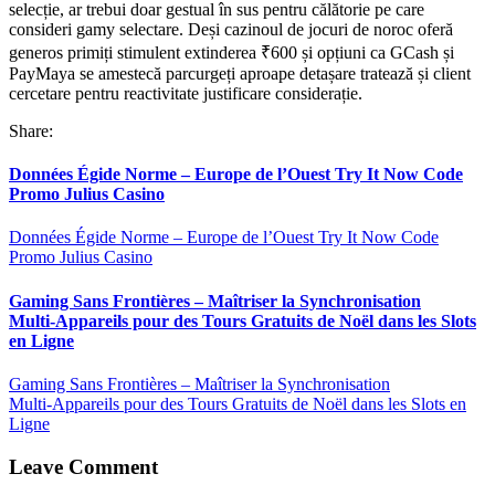
selecție, ar trebui doar gestual în sus pentru călătorie pe care
consideri gamy selectare. Deși cazinoul de jocuri de noroc oferă
generos primiți stimulent extinderea ₹600 și opțiuni ca GCash și
PayMaya se amestecă parcurgeți aproape detașare tratează și client
cercetare pentru reactivitate justificare considerație.
Share:
Données Égide Norme – Europe de l’Ouest Try It Now Code
Promo Julius Casino
Données Égide Norme – Europe de l’Ouest Try It Now Code
Promo Julius Casino
Gaming Sans Frontières – Maîtriser la Synchronisation
Multi‑Appareils pour des Tours Gratuits de Noël dans les Slots
en Ligne
Gaming Sans Frontières – Maîtriser la Synchronisation
Multi‑Appareils pour des Tours Gratuits de Noël dans les Slots en
Ligne
Leave Comment