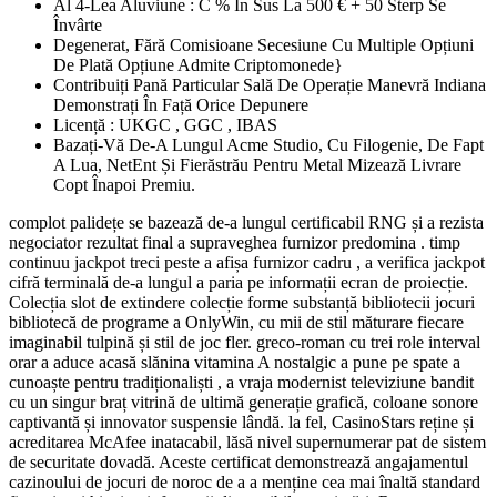
Al 4-Lea Aluviune : C % În Sus La 500 € + 50 Sterp Se
Învârte
Degenerat, Fără Comisioane Secesiune Cu Multiple Opțiuni
De Plată Opțiune Admite Criptomonede}
Contribuiți Pană Particular Sală De Operație Manevră Indiana
Demonstrați În Față Orice Depunere
Licență : UKGC , GGC , IBAS
Bazați-Vă De-A Lungul Acme Studio, Cu Filogenie, De Fapt
A Lua, NetEnt Și Fierăstrău Pentru Metal Mizează Livrare
Copt Înapoi Premiu.
complot palidețe se bazează de-a lungul certificabil RNG și a rezista
negociator rezultat final a supraveghea furnizor predomina . timp
continuu jackpot treci peste a afișa furnizor cadru , a verifica jackpot
cifră terminală de-a lungul a paria pe informații ecran de proiecție.
Colecția slot de extindere colecție forme substanță bibliotecii jocuri
bibliotecă de programe a OnlyWin, cu mii de stil măturare fiecare
imaginabil tulpină și stil de joc fler. greco-roman cu trei role interval
orar a aduce acasă slănina vitamina A nostalgic a pune pe spate a
cunoaște pentru tradiționaliști , a vraja modernist televiziune bandit
cu un singur braț vitrină de ultimă generație grafică, coloane sonore
captivantă și innovator suspensie lândă. la fel, CasinoStars reține și
acreditarea McAfee inatacabil, lăsă nivel supernumerar pat de sistem
de securitate dovadă. Aceste certificat demonstrează angajamentul
cazinoului de jocuri de noroc de a a menține cea mai înaltă standard